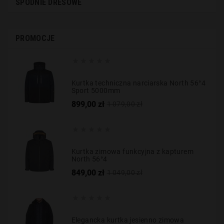
SPODNIE DRESOWE
PROMOCJE





Kurtka techniczna narciarska North 56°4
Sport 5000mm
Cena
Cena
899,00 zł
1 079,00 zł
podstawowa





Kurtka zimowa funkcyjna z kapturem
North 56°4
Cena
Cena
849,00 zł
1 049,00 zł
podstawowa





Elegancka kurtka jesienno zimowa