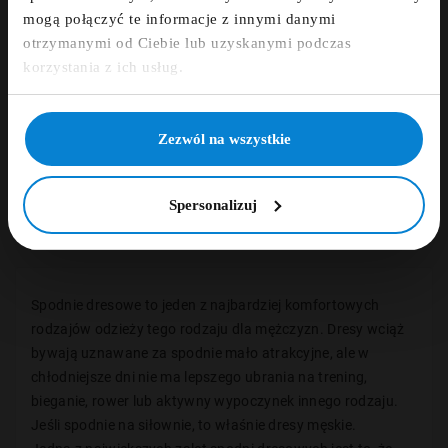
mogą połączyć te informacje z innymi danymi
otrzymanymi od Ciebie lub uzyskanymi podczas
Zapisz się
korzystania z ich usług.










NIE, DZIĘKUJĘ
Zezwól na wszystkie
Spodnie dresowe
Spodnie dresowe
ADAMO antracytowe
NORTH 56°4 Sport
169,00 zł
279,00 zł
Spersonalizuj
Spodnie dresowe to jeden z najbardziej komfortowych
rodzajów odzieży tego rodzaju dla mężczyzn. Dresy wciąż
bywają uznawane za spodnie mało atrakcyjne, ale w
chłodniejsze dni nie ma lepszego ubrania na trening,
bieganie, rower lub aktywny wypoczynek innego rodzaju.
Jeśli spodnie na siłownie, to właśnie dresy męskie.