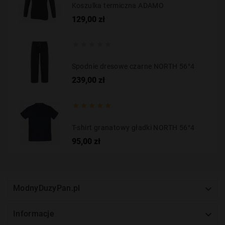
Koszulka termiczna ADAMO
Cena
129,00 zł





Spodnie dresowe czarne NORTH 56°4
Cena
239,00 zł





T-shirt granatowy gładki NORTH 56°4
Cena
95,00 zł

ModnyDuzyPan.pl

Informacje