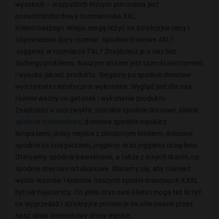
wysokich – wszystkich którym potrzebna jest
ponadstandardowa rozmiarówka XXL.
Klienci naszego sklepu mogą liczyć na atrakcyjne ceny i
odpowiednio duży rozmiar. Spodnie dresowe 4XL?
Joggersy w rozmiarze 7XL? Znajdziesz je u nas bez
żadnego problemu. Naszym atutem jest szeroki asortyment
i wysoka jakość produktu. Sięgamy po spodnie dresowe
wytrzymałe i estetycznie wykonane. Wygląd jest dla nas
równie ważny co gatunek i wykonanie produktu.
Znajdziesz u nas zwykłe, szerokie spodnie dresowe, śliskie
spodnie materiałowe
, dresowe spodnie męskie z
lampasami, dresy męskie z obniżonym krokiem, dresowe
spodnie ze ściągaczami, joggersy oraz joggersy ocieplane.
Oferujemy spodnie bawełniane, a także z innych tkanin, np.
spodnie dresowe ortalionowe. Staramy się, aby również
wybór wzorów i kolorów naszych spodni dresowych XXXL
był jak najszerszy. Co jakiś czas nasi klienci mogą też liczyć
na wyprzedaż i atrakcyjne promocje na oferowane przez
nasz sklep internetowy dresy męskie.