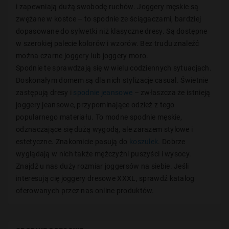
i zapewniają dużą swobodę ruchów. Joggery męskie są
zwężane w kostce – to spodnie ze ściągaczami, bardziej
dopasowane do sylwetki niż klasyczne dresy. Są dostępne
w szerokiej palecie kolorów i wzorów. Bez trudu znaleźć
można czarne joggery lub joggery moro.
Spodnie te sprawdzają się w wielu codziennych sytuacjach.
Doskonałym domem są dla nich stylizacje casual. Świetnie
zastępują dresy i
spodnie jeansowe
– zwłaszcza że istnieją
joggery jeansowe, przypominające odzież z tego
popularnego materiału. To modne spodnie męskie,
odznaczające się dużą wygodą, ale zarazem stylowe i
estetyczne. Znakomicie pasują do
koszulek
. Dobrze
wyglądają w nich także mężczyźni puszyści i wysocy.
Znajdź u nas duży rozmiar joggersów na siebie. Jeśli
interesują cię joggery dresowe XXXL, sprawdź katalog
oferowanych przez nas online produktów.