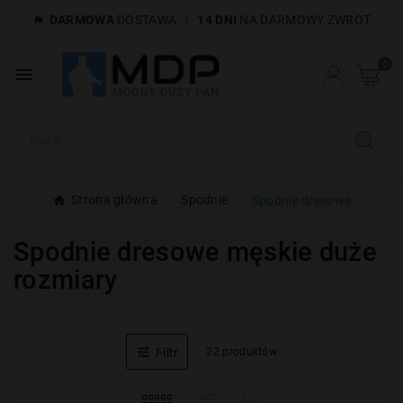
DARMOWA
DOSTAWA
|
14 DNI
NA DARMOWY ZWROT

×
Utwórz listę życzeń
0

Nazwa listy życzeń
Anuluj
Utwórz listę życzeń
Strona główna
Spodnie
Spodnie dresowe
Spodnie dresowe męskie duże
rozmiary

Filtr
22 produktów