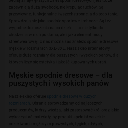
Jedną z największych zalet spodni dresowych jest to, że
zapewniają dużą swobodę, nie krępując ruchów. Są
przewiewne, funkcjonalne i wszechstronne, a do tego tanie.
Sprawdzają się jako spodnie sportowe i robocze. Są też
wygodne do noszenia na co dzień – i to nie tylko do
chodzenia w nich po domu, ale i jako element mody
streetwearowej. U nas można zaś znaleźć spodnie dresowe
męskie w rozmiarach 3XL-8XL. Nasz sklep internetowy
oferuje duże rozmiary dla puszystych i wysokich panów, dla
których liczy się estetyka i jakość kupowanych ubrań.
Męskie spodnie dresowe – dla
puszystych i wysokich panów
Nasz e-sklep oferuje
spodnie dresowe w dużych
rozmiarach
. Ubrania sprowadzamy od najlepszych
producentów, którzy wiedzą, jaki zastosować krój oraz jakie
wykorzystać materiały, by produkt spełniał wszelkie
oczekiwania mężczyzn puszystych, tęgich, otyłych,