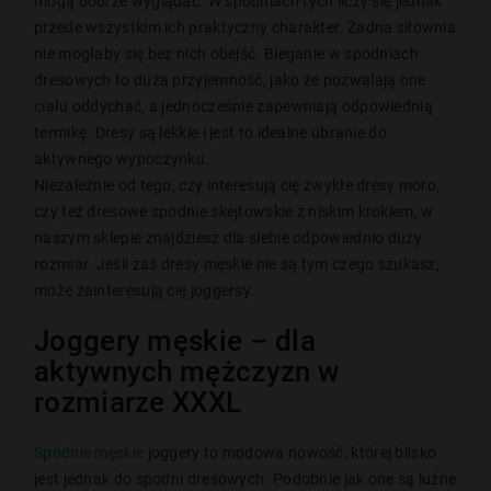
mogą dobrze wyglądać. W spodniach tych liczy się jednak
przede wszystkim ich praktyczny charakter. Żadna siłownia
nie mogłaby się bez nich obejść. Bieganie w spodniach
dresowych to duża przyjemność, jako że pozwalają one
ciału oddychać, a jednocześnie zapewniają odpowiednią
termikę. Dresy są lekkie i jest to idealne ubranie do
aktywnego wypoczynku.
Niezależnie od tego, czy interesują cię zwykłe dresy moro,
czy też dresowe spodnie skejtowskie z niskim krokiem, w
naszym sklepie znajdziesz dla siebie odpowiednio duży
rozmiar. Jeśli zaś dresy męskie nie są tym czego szukasz,
może zainteresują cię joggersy.
Joggery męskie – dla
aktywnych mężczyzn w
rozmiarze XXXL
Spodnie męskie
joggery to modowa nowość, której blisko
jest jednak do spodni dresowych. Podobnie jak one są luźne