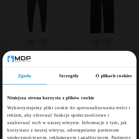










Spodnie dresowe North
Spodnie bawełniane
Latitude ze ściągaczem
ADAMO czarne
Zgoda
Szczegóły
O plikach cookies
czarne
139,00 zł
ZNIŻKA 5% ZA
279,00 zł
NEWSLETTER!
Niniejsza strona korzysta z plików cookie
Wykorzystujemy pliki cookie do spersonalizowania treści i
Zapisz się do newslettera i otrzymaj kod
reklam, aby oferować funkcje społecznościowe i
zniżkowy na 5%
analizować ruch w naszej witrynie. Informacje o tym, jak
korzystasz z naszej witryny, udostępniamy partnerom
fdfds
społecznościowym, reklamowym i analitycznym. Partnerzy