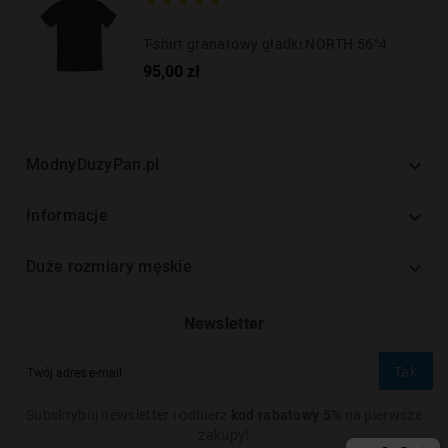





T-shirt granatowy gładki NORTH 56°4
Cena
95,00 zł

ModnyDuzyPan.pl

Informacje

Duże rozmiary męskie
Newsletter
Tak
Subskrybuj newsletter i odbierz
kod rabatowy 5%
na pierwsze
zakupy!