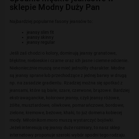
sklepie Modny Duży Pan
Najbardziej popularne fasony jeansów to:
jeansy slim fit
jeansy skinny
jeansy regular
Jeśli zaś chodzi o kolory, dominują jeansy granatowe,
błękitne, niebieskie i czarne oraz ich jasne i ciemne odcienie.
Niekoniecznie muszą one mieć jednolity charakter. Modne
są jeansy sprane lub przechodzące z jednej barwy w drugą
np. na zasadzie gradientu. Rzadziej można się spotkać z
jeansami, które są białe, szare, czerwone, brązowe. Bardziej
ekstrawaganckie, kolorowe jeansy, czyli jeansy różowe,
żółte, musztardowe, oliwkowe, pomarańczowe, bordowe,
zielone, kremowe, beżowe, khaki, to już domena kobiecej
mody. Miłośnikom moro muszą wystarczyć bojówki.
Jeżeli interesują cię jeansy duże rozmiary, to nasz sklep
internetowy proponuje szeroki wybór spodni tego rodzaju.