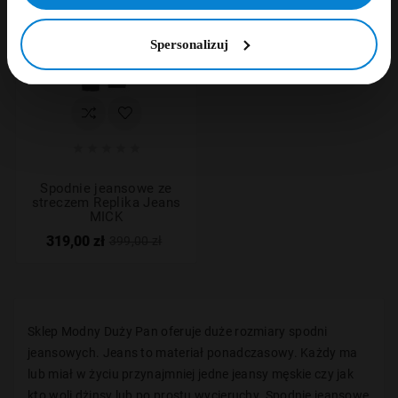
Spersonalizuj





Spodnie jeansowe ze
streczem Replika Jeans
MICK
319,00 zł
399,00 zł
Sklep Modny Duży Pan oferuje duże rozmiary spodni
jeansowych. Jeans to materiał ponadczasowy. Każdy ma
lub miał w życiu przynajmniej jedne jeansy męskie czy jak
kto woli dżinsy lub po prostu wycieruchy. Spodnie jeansowe