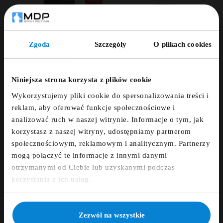
Zgoda
Szczegóły
O plikach cookies
ZNIŻKA 5% ZA
NEWSLETTER!
Niniejsza strona korzysta z plików cookie
Wykorzystujemy pliki cookie do spersonalizowania treści i
Zapisz się do newslettera i otrzymaj kod
reklam, aby oferować funkcje społecznościowe i
zniżkowy na 5%










analizować ruch w naszej witrynie. Informacje o tym, jak
korzystasz z naszej witryny, udostępniamy partnerom
fdfds
Spodnie jeansowe ze
Spodnie jeansowe
społecznościowym, reklamowym i analitycznym. Partnerzy
streczem Replika Jeans
elastyczne North 56°4
MICK L30"
MICK czarne
mogą połączyć te informacje z innymi danymi
319,00 zł
299,00 zł
399,00 zł
otrzymanymi od Ciebie lub uzyskanymi podczas
Zapisz się
korzystania z ich usług.
SALE
NIE, DZIĘKUJĘ
Zezwól na wszystkie