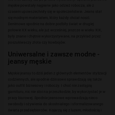
męskie powstały najpierw jako odzież robocza, ale z
czasem upowszechniły się w społeczeństwie. Jeans stał
się modnym materiałem, który każdy chciał nosić.
Denimowe spodnie na dobre podbiły świat w drugiej
połowie XX wieku, ale już wcześniej, jeszcze w wieku XIX,
były znane i chętnie wykorzystywane, na przykład przez
poszukiwaczy złota czy kowbojów.
Uniwersalne i zawsze modne -
jeansy męskie
Męskie jeansy to dziś jeden z głównych elementów stylizacji
codziennych, ale spodnie dżinsowe sprawdzają się także
jako outfit biznesowy i roboczy. I choć nie zastąpią
garnituru, nic nie stoi na przeszkodzie, by wykorzystać je w
pracy biurowej. Spodnie jeansowe wprowadzają nieco
swobody i ożywienia do skostniałego i sformalizowanego
świata przedsiębiorców. Kojarzą się z luzem, młodością i