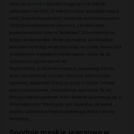
temu, że
spodnie
z dziurami mogą być tak chętnie
zakładane i nie dość, że niektóre osoby specjalnie będą je
robić, to jeszcze producenci zaoferują spodnie jeansowe z
fabrycznie wykonanymi otworami, z przetarciami,
przebarwieniami i innymi "defektami", które dawniej nie
byłyby akceptowalne. Moda się zmienia, ale dzisiejsze
jeansowe stylizacje wciąż pozostają na czasie. Nawet jeśli
pod pewnymi względami męskie jeansy różnią się od
dżinsowych spodni sprzed lat.
Współcześnie produkowane jeansy zapewniają bardzo
dużą różnorodność wzorów i fasonów. Można kupić
markowe, eleganckie dżinsy do pracy w biurze. Istnieją
jeansy młodzieżowe, motocyklowe, ogrodowe. Są też
dżinsy ocieplane polarem, które świetnie sprawdzają się w
chłodniejsze dni. Warto przy tym zauważyć, że nawet
zwykłe, tanie jeansy męskie zapewniają dobrą ochronę
termiczną.
Spodnie męskie jeansowe w