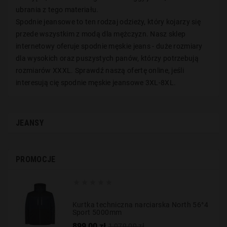
ubrania z tego materiału.
Spodnie jeansowe to ten rodzaj odzieży, który kojarzy się
przede wszystkim z modą dla mężczyzn. Nasz sklep
internetowy oferuje spodnie męskie jeans - duże rozmiary
dla wysokich oraz puszystych panów, którzy potrzebują
rozmiarów XXXL. Sprawdź naszą ofertę online, jeśli
interesują cię spodnie męskie jeansowe 3XL-8XL.
JEANSY
PROMOCJE





Kurtka techniczna narciarska North 56°4
Sport 5000mm
Cena
Cena
899,00 zł
1 079,00 zł