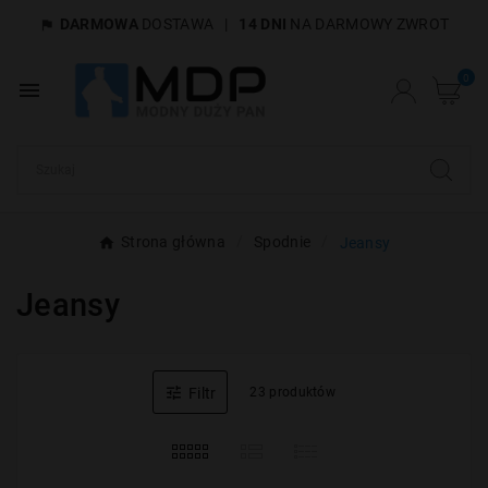
DARMOWA
DOSTAWA
|
14 DNI
NA DARMOWY ZWROT

×
Utwórz listę życzeń
0

Nazwa listy życzeń
Anuluj
Utwórz listę życzeń
Strona główna
Spodnie
Jeansy
Jeansy

Filtr
23 produktów