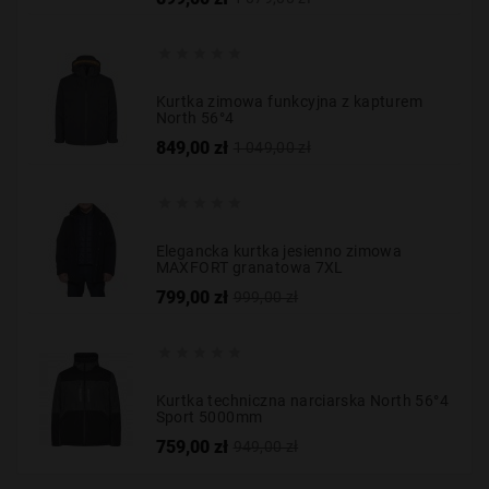
podstawowa





Kurtka zimowa funkcyjna z kapturem
North 56°4
Cena
Cena
849,00 zł
1 049,00 zł
podstawowa





Elegancka kurtka jesienno zimowa
MAXFORT granatowa 7XL
Cena
Cena
799,00 zł
999,00 zł
podstawowa





Kurtka techniczna narciarska North 56°4
Sport 5000mm
Cena
Cena
759,00 zł
949,00 zł
podstawowa