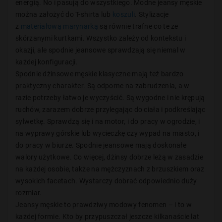
energią. No i pasują do wszystkiego. Modne jeansy męskie
można założyć do T-shirta lub
koszuli
. Stylizacje
z
materiałową marynarką
są równie trafne co te ze
skórzanymi kurtkami. Wszystko zależy od kontekstu i
okazji, ale spodnie jeansowe sprawdzają się niemal w
każdej konfiguracji.
Spodnie dżinsowe męskie klasyczne mają też bardzo
praktyczny charakter. Są odporne na zabrudzenia, a w
razie potrzeby łatwo je wyczyścić. Są wygodne i nie krępują
ruchów, zarazem dobrze przylegając do ciała i podkreślając
sylwetkę. Sprawdzą się i na motor, i do pracy w ogrodzie, i
na wyprawy górskie lub wycieczkę czy wypad na miasto, i
do pracy w biurze. Spodnie jeansowe mają doskonałe
walory użytkowe. Co więcej, dżinsy dobrze leżą w zasadzie
na każdej osobie, także na mężczyznach z brzuszkiem oraz
wysokich facetach. Wystarczy dobrać odpowiednio duży
rozmiar.
Jeansy męskie to prawdziwy modowy fenomen – i to w
każdej formie. Kto by przypuszczał jeszcze kilkanaście lat