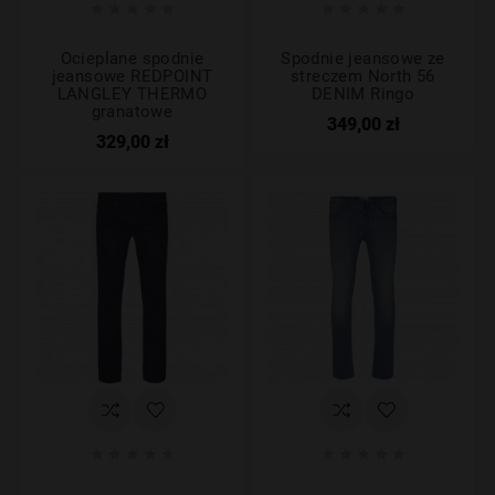










Ocieplane spodnie
Spodnie jeansowe ze
jeansowe REDPOINT
streczem North 56
LANGLEY THERMO
DENIM Ringo
granatowe
349,00 zł
329,00 zł









