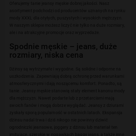
Oferujemy tanie jeansy męskie dobrej jakości. Nasz
asortyment podchodzi od producentów uznanych na rynku
mody XXXL dla otyłych, puszystych i wysokich mężczyzn.
W naszym sklepie możesz liczyć nie tylko na duże rozmiary,
ale i na atrakcyjne promocje oraz wyprzedaże.
Spodnie męskie – jeans, duże
rozmiary, niska cena
Dżinsy są wytrzymałe i wygodne. Są solidne i odporne na
uszkodzenia. Zapewniają dobrą ochronę przed warunkami
atmosferycznymi i dają noszącemu komfort. Ponadto, są
tanie. Jeansy męskie stanowią stały element kanonu mody
dla mężczyzn. Nawet podarte lub z przetarciami mają
swoich fanów i mogą dobrze wyglądać. Jeansy z dziurami
zyskały sporą popularność w ostatnich latach. Ekspansja
dżinsu nadal trwa i dziś nikogo nie powinny dziwić
ogrodniczki jeansowe, joggery z dżinsu lub materiał ten
imitujące, szerokie w nogawkach baggy jeans, a także inne