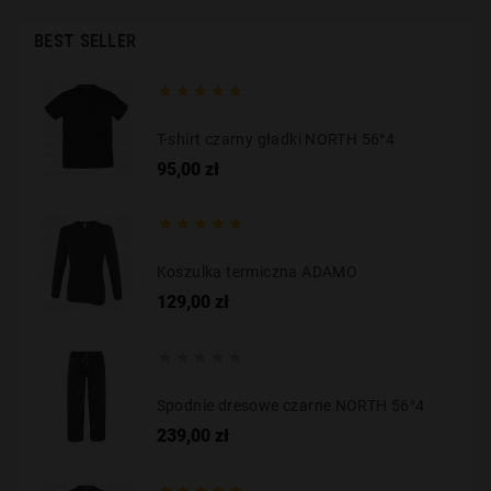
BEST SELLER





T-shirt czarny gładki NORTH 56°4
Cena
95,00 zł





Koszulka termiczna ADAMO
Cena
129,00 zł





Spodnie dresowe czarne NORTH 56°4
Cena
239,00 zł