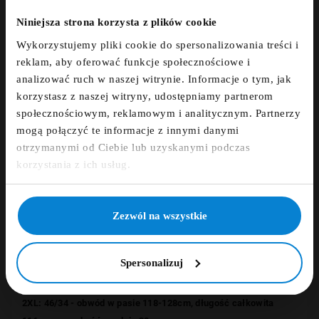
NEWSLETTER!
Niniejsza strona korzysta z plików cookie
Szczegóły
Wykorzystujemy pliki cookie do spersonalizowania treści i
Zapisz się do newslettera i otrzymaj kod
reklam, aby oferować funkcje społecznościowe i
zniżkowy na 5%
analizować ruch w naszej witrynie. Informacje o tym, jak
Opinie
korzystasz z naszej witryny, udostępniamy partnerom
fdfds
społecznościowym, reklamowym i analitycznym. Partnerzy
mogą połączyć te informacje z innymi danymi
Spodnie jeansowe RINGO z kolekcji
NORTH 56 DENIM
otrzymanymi od Ciebie lub uzyskanymi podczas
duńskiego producenta odzieży XXL dla Panów ALLSIZE zostały
Zapisz się
korzystania z ich usług.
uszyte z mieszanki najwyższej jakości bawełny(98%) oraz
streczu(2%).
NIE, DZIĘKUJĘ
Kombinacja ta sprawia, że spodnie są delikatnie elastyczne co
Zezwól na wszystkie
gwarantuje dobre dopasowanie spodni oraz bardzo wysoki
komfort użytkowania.
Spersonalizuj
Solidne i mocne szwy gwarantują nieścieralność i wytrzymałość
spodni. Spodnie posiadają 5 kieszeni, trzy z przodu i dwie z tyłu.
2XL: 46/34 - obwód w pasie 118-128cm, długość całkowita