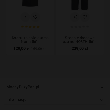










Koszulka polo czarna
Spodnie dresowe
North 56°4
czarne NORTH 56°4
129,00 zł
239,00 zł
169,00 zł

ModnyDuzyPan.pl

Informacje