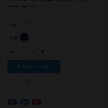
Spodnie jeansowe ze streczem Ringo NORTH 56 DENIM w
kolorze granatowym
ROZMIAR :

KOLOR :
ILOŚĆ

Dodaj do koszyka