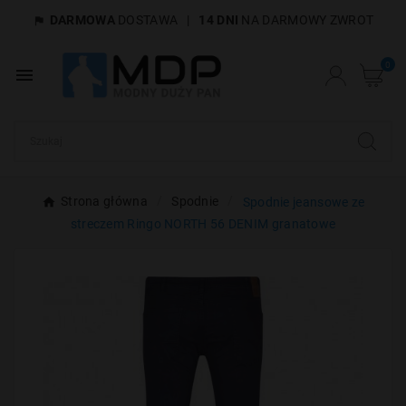
DARMOWA
DOSTAWA
|
14 DNI
NA DARMOWY ZWROT

×
Utwórz listę życzeń
0

Nazwa listy życzeń
Anuluj
Utwórz listę życzeń
Strona główna
Spodnie
Spodnie jeansowe ze
streczem Ringo NORTH 56 DENIM granatowe