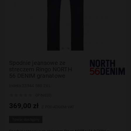
Spodnie jeansowe ze
streczem Ringo NORTH
56 DENIM granatowe
Indeks
23344 580 2XL





OPINIE(0)
369,00 zł
Z PODATKIEM VAT
Towar dostępny