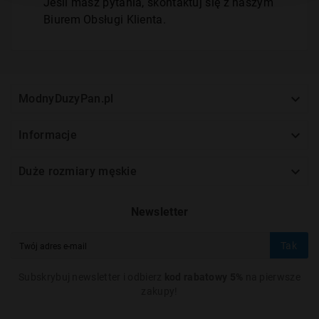
Jeśli masz pytania, skontaktuj się z naszym
Biurem Obsługi Klienta.

ModnyDuzyPan.pl

Informacje

Duże rozmiary męskie
Newsletter
Tak
Subskrybuj newsletter i odbierz
kod rabatowy 5%
na pierwsze
zakupy!