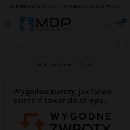
DARMOWA
DOSTAWA
|
14 DNI
NA DARMOWY ZWROT

×
Utwórz listę życzeń
0

Nazwa listy życzeń
Anuluj
Utwórz listę życzeń
Strona główna
Zwroty
Wygodne zwroty, jak łatwo
zwrócić towar do sklepu.