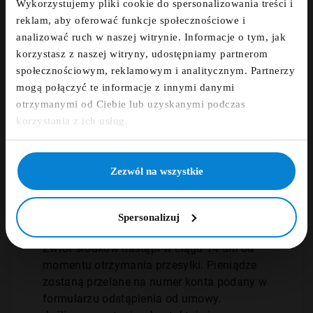
Wykorzystujemy pliki cookie do spersonalizowania treści i
Zapisz się do newslettera i otrzymaj kod
2. Nadaj przesyłkę
reklam, aby oferować funkcje społecznościowe i
zniżkowy na 5%
analizować ruch w naszej witrynie. Informacje o tym, jak
korzystasz z naszej witryny, udostępniamy partnerom
fdfds
Przejdź do
formularza zwrotu
i wypełnij
społecznościowym, reklamowym i analitycznym. Partnerzy
wymagane informacje. Otrzymasz kod
mogą połączyć te informacje z innymi danymi
zwrotu lub dokumenty przewozowe.
otrzymanymi od Ciebie lub uzyskanymi podczas
Następnie nadaj paczkę w wybranym
Zapisz się
korzystania z ich usług.
punkcie: Paczkomaty InPost, Żabka,
Stokrotka, Auchan, Carrefour.
NIE, DZIĘKUJĘ
Zezwól na wszystkie
3. Oczekuj na zwrot
pieniędzy
Spersonalizuj
Zwrot środków nastąpi w ciągu 14 dni od
momentu otrzymania przesyłki. Pieniądze
zostaną przelane na numer konta podany w
formularzu odstąpienia od umowy.