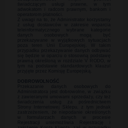
świadczącym usługi prawne, w tym
adwokatom i radcom prawnym, bankom i
operatorom płatności.
Z uwagi na to, że Administrator korzystamy
z usług dostawców w zakresie wsparcia
teleinformatycznego wybrane kategorie
danych osobowych mogą być
przekazywane w wyjątkowych sytuacjach
poza teren Unii Europejskiej. W takim
przypadku przekazywanie danych odbywać
się będzie w oparciu o stosowną podstawę
prawną określoną w rozdziale V RODO, w
tym na podstawie standardowych klauzul
przyjęte przez Komisję Europejską.
DOBROWOLNOŚĆ
Przekazanie danych osobowych do
Administratora jest dobrowolne, w związku
z zawieranymi umowami sprzedaży, czy też
świadczenia usług za pośrednictwem
Strony Internetowej Sklepu, z tym jednak
zastrzeżeniem, że niepodanie określonych
w formularzach danych w procesie
Rejestracji uniemożliwia Rejestrację i
założenie Konta Klienta, zaś w przypadku