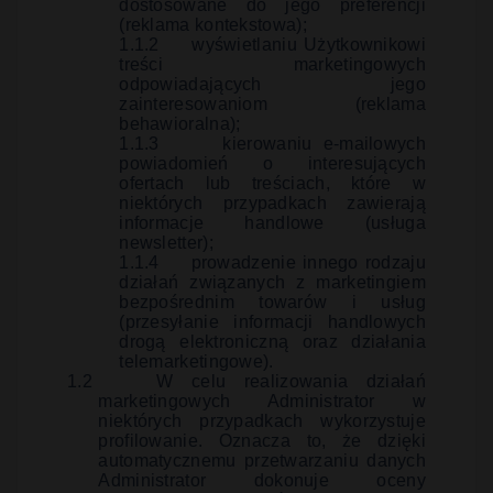
dostosowane do jego preferencji
(reklama kontekstowa);
1.1.2
wyświetlaniu Użytkownikowi
treści marketingowych
odpowiadających jego
zainteresowaniom (reklama
behawioralna);
1.1.3
kierowaniu e-mailowych
powiadomień o interesujących
ofertach lub treściach, które w
niektórych przypadkach zawierają
informacje handlowe (usługa
newsletter);
1.1.4
prowadzenie innego rodzaju
działań związanych z marketingiem
bezpośrednim towarów i usług
(przesyłanie informacji handlowych
drogą elektroniczną oraz działania
telemarketingowe).
1.2
W celu realizowania działań
marketingowych Administrator w
niektórych przypadkach wykorzystuje
profilowanie. Oznacza to, że dzięki
automatycznemu przetwarzaniu danych
Administrator dokonuje oceny