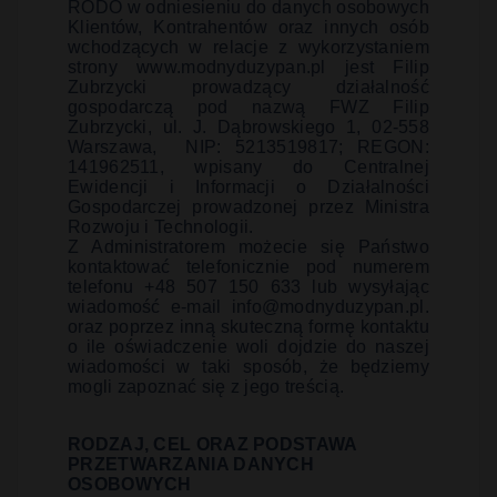
RODO w odniesieniu do danych osobowych
Klientów, Kontrahentów oraz innych osób
wchodzących w relacje z wykorzystaniem
strony www.modnyduzypan.pl jest Filip
Zubrzycki prowadzący działalność
gospodarczą pod nazwą FWZ Filip
Zubrzycki, ul. J. Dąbrowskiego 1, 02-558
Warszawa,
NIP: 5213519817; REGON:
141962511, wpisany do Centralnej
Ewidencji i Informacji o Działalności
Gospodarczej prowadzonej przez Ministra
Rozwoju i Technologii.
Z Administratorem możecie się Państwo
kontaktować telefonicznie pod numerem
telefonu +48 507 150 633 lub wysyłając
wiadomość e-mail
info@modnyduzypan.pl
.
oraz poprzez inną skuteczną formę kontaktu
o ile oświadczenie woli dojdzie do naszej
wiadomości w taki sposób, że będziemy
mogli zapoznać się z jego treścią.
RODZAJ, CEL ORAZ PODSTAWA
PRZETWARZANIA DANYCH
OSOBOWYCH