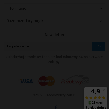

Informacje

Duże rozmiary męskie
Newsletter
Tak
Subskrybuj newsletter i odbierz
kod rabatowy 5%
na pierwsze
zakupy!
© 2025 - ModnyDuzyPan.pl