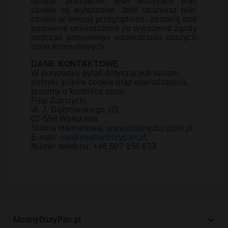
działać poprawnie, jeśli wszystkie pliki
cookie są wyłączone. Jeśli usuniesz pliki
cookie w swojej przeglądarce, zostaną one
ponownie umieszczone po wyrażeniu zgody
podczas ponownego odwiedzania naszych
stron internetowych.
DANE KONTAKTOWE
W przypadku pytań dotyczących naszej
polityki, plików cookie oraz oświadczenia,
prosimy o kontakt z nami:
Filip Zubrzycki
ul. J. Dąbrowskiego 1/1
02-558 Warszawa
Strona internetowa:
www.modnyduzypan.pl
E-mail:
ino@modnyduzypan.pl
Numer telefonu: +48 507 150 633

ModnyDuzyPan.pl