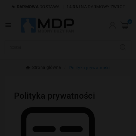
DARMOWA
DOSTAWA
|
14 DNI
NA DARMOWY ZWROT

×
Utwórz listę życzeń
0

Nazwa listy życzeń
Anuluj
Utwórz listę życzeń
Strona główna
Polityka prywatności
Polityka prywatności