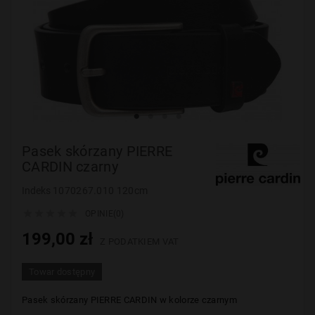
Pasek skórzany PIERRE
CARDIN czarny
Indeks
1070267.010 120cm





OPINIE(0)
199,00 zł
Z PODATKIEM VAT
Towar dostępny
Pasek skórzany PIERRE CARDIN w kolorze czarnym