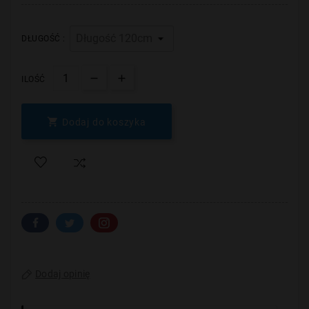
DŁUGOŚĆ :
ILOŚĆ

Dodaj do koszyka
Dodaj opinię