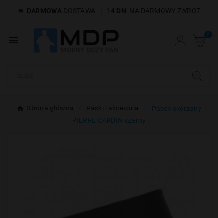
DARMOWA
DOSTAWA
|
14 DNI
NA DARMOWY ZWROT

×
Utwórz listę życzeń
0

Nazwa listy życzeń
Anuluj
Utwórz listę życzeń
Strona główna
Paski i akcesoria
Pasek skórzany
PIERRE CARDIN czarny