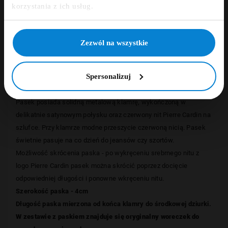
Zapisz się
korzystania z ich usług.
Opinie
NIE, DZIĘKUJĘ
Zezwól na wszystkie
Elegancki pasek z kolekcji
francuskiej marki Pierre Cardin
w
ykonany został w 100% z bydlęcej skóry naturalnej.
Spersonalizuj
Bardzo wysoka jakość wykonania gwarantuje, że pasek nie
będzie się wyciągał i pękał.
Pasek posiada solidną metalową klamrę, wykończoną w
delikatnie satynowym połysku oraz czerwony nit Pierre Cardin na
szlufce. Przy klamrze modne przeszycie czerwoną nicią. Pasek
świetnie pasuje na co dzień do jeansów czy szortów.
Możliwość skrócenia paska - po wykręceniu srebrnego nitu z
logo Pierre Cardin pasek można skrócić poprzez docięcie
odpowiedniej długości i ponowne wkręceniu nitu.
Szerokość paska - 4cm
Długość paska mierzona od końca klamry do środkowej dziurki.
W zestawie z paskiem znajduje się oryginalny woreczek do