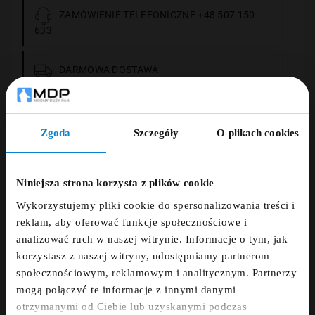
ZAMÓWIENIE TELEFONICZNE +48 507 150
633
DARMOWA DOSTAWA
14 DNI NA ZWROT
Zgoda
Szczegóły
O plikach cookies
ZNIŻKA 5% ZA
PŁATNOŚCI OBSŁUGUJE PRZELEWY24.PL
NEWSLETTER!
Niniejsza strona korzysta z plików cookie
Wykorzystujemy pliki cookie do spersonalizowania treści i
Zapisz się do newslettera i otrzymaj kod
reklam, aby oferować funkcje społecznościowe i
zniżkowy na 5%
Opis
analizować ruch w naszej witrynie. Informacje o tym, jak
korzystasz z naszej witryny, udostępniamy partnerom
fdfds
społecznościowym, reklamowym i analitycznym. Partnerzy
Szczegóły
mogą połączyć te informacje z innymi danymi
otrzymanymi od Ciebie lub uzyskanymi podczas