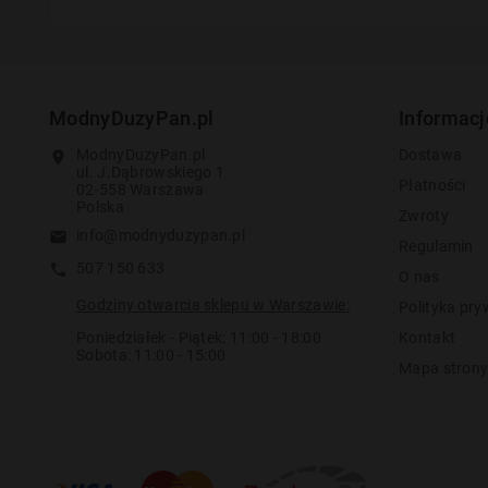
ModnyDuzyPan.pl
Informacj
ModnyDuzyPan.pl
Dostawa
location_on
ul. J.Dąbrowskiego 1
Płatności
02-558 Warszawa
Polska
Zwroty
info@modnyduzypan.pl
email
Regulamin
507 150 633
call
O nas
Godziny otwarcia sklepu w Warszawie:
Polityka pry
Poniedziałek - Piątek: 11:00 - 18:00
Kontakt
Sobota: 11:00 - 15:00
Mapa stron