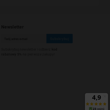
Newsletter
Subskrybuj
Subskrybuj newsletter i odbierz
kod
rabatowy 5%
na pierwsze zakupy!