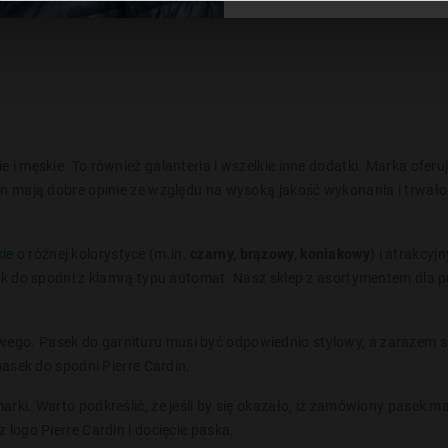
e i męskie. To również galanteria i wszelkie inne dodatki. Marka oferu
in mają dobre opinie ze względu na wysoką jakość wykonania i trwało
kie
o różnej kolorystyce (m.in.
czarny, brązowy, koniakowy
) i atrakcy
asek do spodni z klamrą typu automat. Nasz sklep z asortymentem dl
ego. Pasek do garnituru musi być odpowiednio stylowy, a zarazem so
pasek do spodni Pierre Cardin.
ki. Warto podkreślić, że jeśli by się okazało, iż zamówiony pasek ma z
logo Pierre Cardin i docięcie paska.