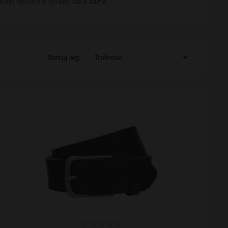
ardin moda nie byłaby taka sama.

Sortuj wg:
Trafność




