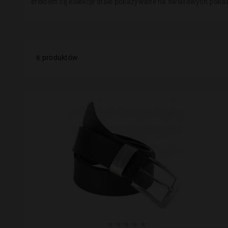
efektem są kolekcje stale pokazywane na światowych pokaza
6 produktów




