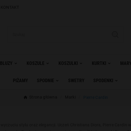
|
KONTAKT
BLUZY
KOSZULE
KOSZULKI
KURTKI
MARY
PIŻAMY
SPODNIE
SWETRY
SPODENKI
Strona główna
Marki
Pierre Cardin
i wyczuciu stylu oraz elegancji. Uczeń Christiana Diora, Pierre Cardin