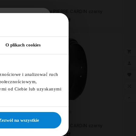
Pasek skórzany PIERRE CARDIN czarny
199,00 zł
5% ZA
TER!
O plikach cookies
×

a i otrzymaj kod
a 5%

cznościowe i analizować ruch

 społecznościowym,

ymi od Ciebie lub uzyskanymi

ię





KUJĘ
Zezwól na wszystkie
Pasek skórzany PIERRE CARDIN czarny
149,00 zł