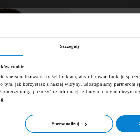
Pasek skórzany PIERRE CARDIN
159,00 zł
ZNIŻKA 
NEWSLET
Szczegóły
wórz listę życzeń
Zapisz się do newsletter
zniżkowy n
lików cookie
 listy życzeń
fdfds
do spersonalizowania treści i reklam, aby oferować funkcje społe
e o tym, jak korzystasz z naszej witryny, udostępniamy partnerom
Partnerzy mogą połączyć te informacje z innymi danymi otrzyman
Anuluj
Utwórz listę życzeń
ug.
Zapisz s





NIE, DZIĘ
Spersonalizuj
Pasek skórzany PIERRE CARDIN koniakowy
199,00 zł