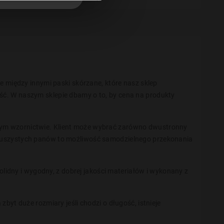
je między innymi paski skórzane, które nasz sklep
ść. W naszym sklepie dbamy o to, by cena na produkty
jnym wzornictwie. Klient może wybrać zarówno dwustronny
a puszystych panów to możliwość samodzielnego przekonania
lidny i wygodny, z dobrej jakości materiałów i wykonany z
byt duże rozmiary jeśli chodzi o długość, istnieje