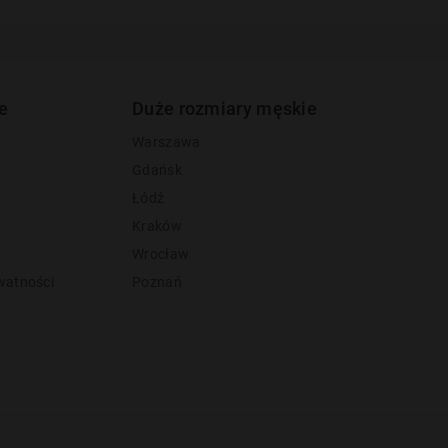
e
Duże rozmiary męskie
Warszawa
Gdańsk
Łódź
Kraków
Wrocław
watności
Poznań
y