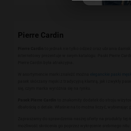
Pierre Cardin
Pierre Cardin
to jednak nie tylko odzież oraz ubrania damski
internetowy prezentuje w swym katalogu. Paski Pierre Card
Pierre Cardin była atrakcyjna.
W asortymencie marki znaleźć można
eleganckie paski męs
pasek skórzany męski z tradycyjną klamrą, jak i zwykły p
się, czym marka wyróżnia się na rynku.
Pasek Pierre Cardin
to znakomity dodatek do stroju wizytow
dbałością o detale. Właśnie na to można liczyć, wybierając 
Zapraszamy do sprawdzenia naszej oferty na produkty tej mar
możliwość skrócenia go poprzez wykręcenie srebrnego nitu z 