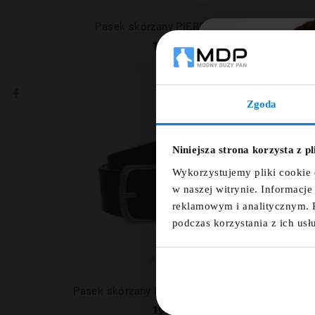
Pasek skórzany PIERRE CARDIN
159,00 zł
Zgoda
Ut
Niniejsza strona korzysta z p
Nazwa
Wykorzystujemy pliki cookie 
w naszej witrynie. Informacj
reklamowym i analitycznym. 
podczas korzystania z ich usł





Pasek skórzany PIERRE CARDIN brązowy
199,00 zł