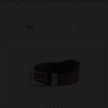
ch mody. Trzeba to zresztą wyraźnie podkreślić - bez marki Pierre C




