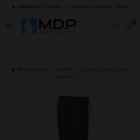
DARMOWA
DOSTAWA
|
14 DNI
NA DARMOWY ZWROT

×
Utwórz listę życzeń
0

Nazwa listy życzeń
Anuluj
Utwórz listę życzeń
Strona główna
Spodnie
Spodnie dresowe czarne
NORTH 56°4