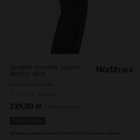
Spodnie dresowe czarne
NORTH 56°4
Indeks
99833 099 3XL





OPINIE(0)
239,00 zł
Z PODATKIEM VAT
Towar dostępny
Spodnie sportowe z kolekcji NORTH
56°4
w kolorze czarnym