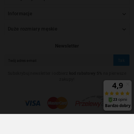

Informacje

Duże rozmiary męskie
Newsletter
Tak
Subskrybuj newsletter i odbierz
kod rabatowy 5%
na pierwsze
zakupy!
© 2025 - ModnyDuzyPan.pl