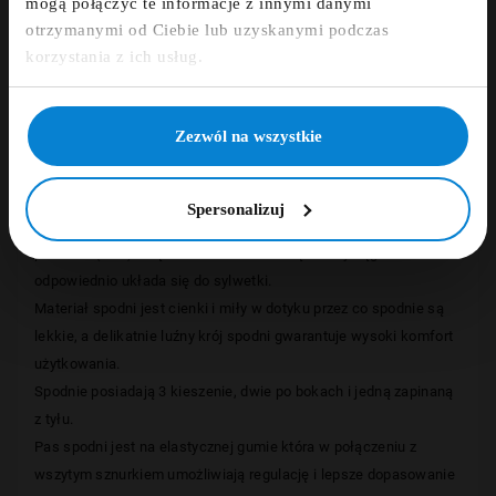
mogą połączyć te informacje z innymi danymi
Szczegóły
otrzymanymi od Ciebie lub uzyskanymi podczas
Zapisz się
korzystania z ich usług.
Opinie
NIE, DZIĘKUJĘ
Zezwól na wszystkie
Spodnie dresowe z kolekcji NORTH 56°4, pochodzącej od
duńskiego producenta odzieży XXL dla Panów AllSize, zostały
Spersonalizuj
uszyte z mieszanki najwyższej jakości bawełny(60%) oraz
poliestru (40%) dzięki czemu materiał się nie wyciąga i
odpowiednio układa się do sylwetki.
Materiał spodni jest cienki i miły w dotyku przez co spodnie są
lekkie, a delikatnie luźny krój spodni gwarantuje wysoki komfort
użytkowania.
Spodnie posiadają 3 kieszenie, dwie po bokach i jedną zapinaną
z tyłu.
Pas spodni jest na elastycznej gumie która w połączeniu z
wszytym sznurkiem umożliwiają regulację i lepsze dopasowanie