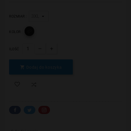
ROZMIAR :

KOLOR :
ILOŚĆ

Dodaj do koszyka