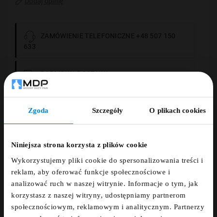
Dodaj opinię
ZAMÓWIENIE TELEFONICZNE +48 507 150
633
DARMOWA DOSTAWA
14 DNI NA ZWROT
Zgoda
Szczegóły
O plikach cookies
ZNIŻKA 5% ZA
PŁATNOŚCI OBSŁUGUJE PRZELEWY24.PL
NEWSLETTER!
Niniejsza strona korzysta z plików cookie
Wykorzystujemy pliki cookie do spersonalizowania treści i
Zapisz się do newslettera i otrzymaj kod
reklam, aby oferować funkcje społecznościowe i
zniżkowy na 5%
analizować ruch w naszej witrynie. Informacje o tym, jak
Opis
korzystasz z naszej witryny, udostępniamy partnerom
fdfds
społecznościowym, reklamowym i analitycznym. Partnerzy