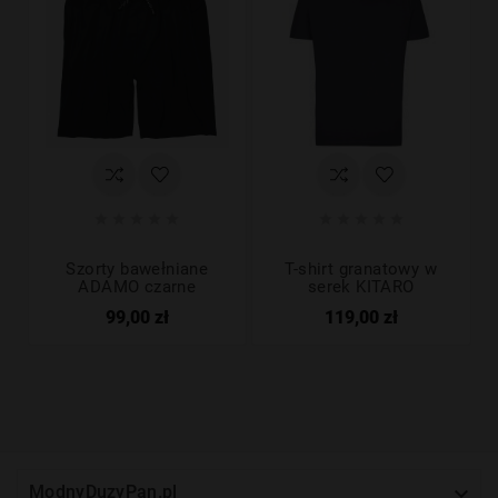










Szorty bawełniane
T-shirt granatowy w
ADAMO czarne
serek KITARO
99,00 zł
119,00 zł

ModnyDuzyPan.pl