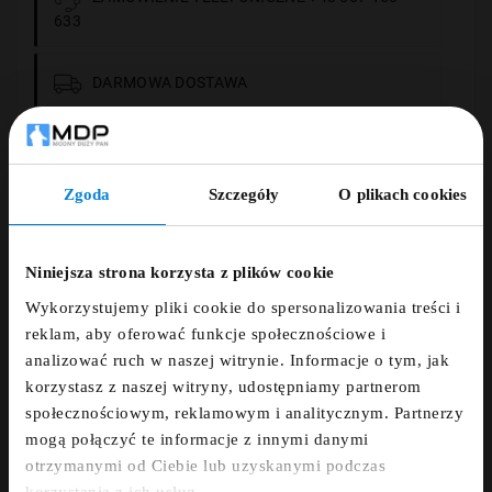
633
DARMOWA DOSTAWA
14 DNI NA ZWROT
Zgoda
Szczegóły
O plikach cookies
PŁATNOŚCI OBSŁUGUJE PRZELEWY24.PL
ZNIŻKA 5% ZA
NEWSLETTER!
Niniejsza strona korzysta z plików cookie
Wykorzystujemy pliki cookie do spersonalizowania treści i
Zapisz się do newslettera i otrzymaj kod
reklam, aby oferować funkcje społecznościowe i
Opis
zniżkowy na 5%
analizować ruch w naszej witrynie. Informacje o tym, jak
korzystasz z naszej witryny, udostępniamy partnerom
fdfds
społecznościowym, reklamowym i analitycznym. Partnerzy
Szczegóły
mogą połączyć te informacje z innymi danymi
otrzymanymi od Ciebie lub uzyskanymi podczas
Zapisz się
korzystania z ich usług.