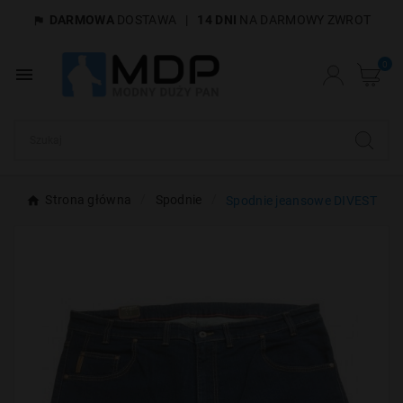
DARMOWA
DOSTAWA
|
14 DNI
NA DARMOWY ZWROT

×
Utwórz listę życzeń
0

Nazwa listy życzeń
Anuluj
Utwórz listę życzeń
Strona główna
Spodnie
Spodnie jeansowe DIVEST