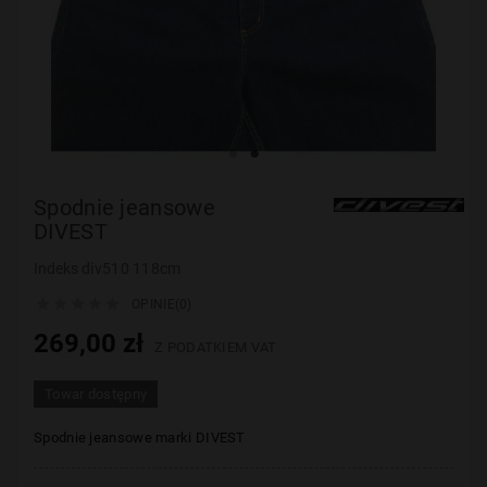
Spodnie jeansowe
DIVEST
Indeks
div510 118cm





OPINIE(0)
269,00 zł
Z PODATKIEM VAT
Towar dostępny
Spodnie jeansowe marki DIVEST