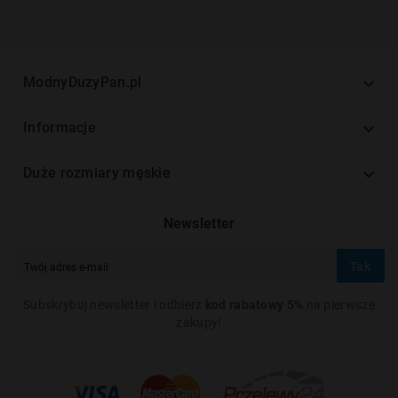

ModnyDuzyPan.pl

Informacje

Duże rozmiary męskie
Newsletter
Tak
Subskrybuj newsletter i odbierz
kod rabatowy 5%
na pierwsze
zakupy!