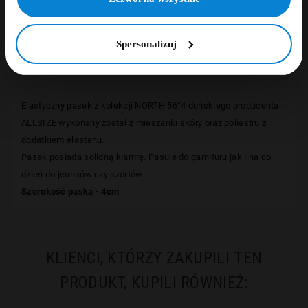
Szczegóły
Spersonalizuj
Opinie
Elastyczny pasek z kolekcji
NORTH 56
°4
duńskiego producenta
ALLSIZE wykonany został z mieszanki skóry oraz poliestru z
dodatkiem elastanu.
Pasek posiada solidną klamrę. Pasuje do garnituru jak i na co
dzień do jeansów czy szortów
Szerokość paska - 4cm
KLIENCI, KTÓRZY ZAKUPILI TEN
PRODUKT, KUPILI RÓWNIEŻ: