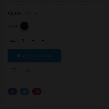
ROZMIAR :

KOLOR :
ILOŚĆ

Dodaj do koszyka