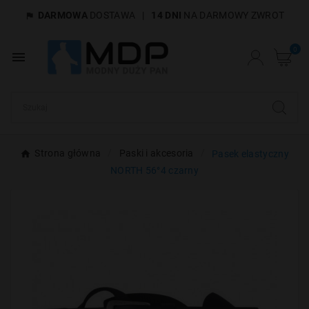
DARMOWA
DOSTAWA
|
14 DNI
NA DARMOWY ZWROT

×
Utwórz listę życzeń
0

Nazwa listy życzeń
Anuluj
Utwórz listę życzeń
Strona główna
Paski i akcesoria
Pasek elastyczny
NORTH 56°4 czarny