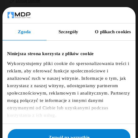
Dodaj opinię
ZAMÓWIENIE TELEFONICZNE +48 507 150
633
Zgoda
Szczegóły
O plikach cookies
ZNIŻKA 5% ZA
DARMOWA DOSTAWA
NEWSLETTER!
Niniejsza strona korzysta z plików cookie
Wykorzystujemy pliki cookie do spersonalizowania treści i
14 DNI NA ZWROT
Zapisz się do newslettera i otrzymaj kod
reklam, aby oferować funkcje społecznościowe i
zniżkowy na 5%
analizować ruch w naszej witrynie. Informacje o tym, jak
PŁATNOŚCI OBSŁUGUJE PRZELEWY24.PL
korzystasz z naszej witryny, udostępniamy partnerom
fdfds
społecznościowym, reklamowym i analitycznym. Partnerzy
mogą połączyć te informacje z innymi danymi
otrzymanymi od Ciebie lub uzyskanymi podczas
Zapisz się
korzystania z ich usług.
Opis
NIE, DZIĘKUJĘ
Zezwól na wszystkie