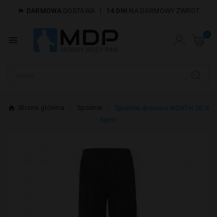
DARMOWA
DOSTAWA
|
14 DNI
NA DARMOWY ZWROT

×
Utwórz listę życzeń
0

Nazwa listy życzeń
Anuluj
Utwórz listę życzeń
Strona główna
Spodnie
Spodnie dresowe NORTH 56°4
Sport