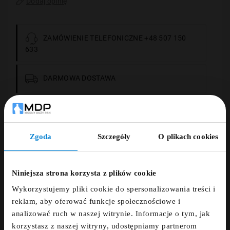
Dodaj opinię
ZAMÓWIENIE TELEFONICZNE +48 507 150
633
DARMOWA DOSTAWA
14 DNI NA ZWROT
Zgoda
Szczegóły
O plikach cookies
PŁATNOŚCI OBSŁUGUJE PRZELEWY24.PL
ZNIŻKA 5% ZA
NEWSLETTER!
Niniejsza strona korzysta z plików cookie
Wykorzystujemy pliki cookie do spersonalizowania treści i
Zapisz się do newslettera i otrzymaj kod
Opis
reklam, aby oferować funkcje społecznościowe i
zniżkowy na 5%
analizować ruch w naszej witrynie. Informacje o tym, jak
korzystasz z naszej witryny, udostępniamy partnerom
fdfds