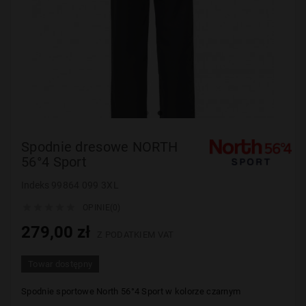
Spodnie dresowe NORTH
56°4 Sport
Indeks
99864 099 3XL





OPINIE(0)
279,00 zł
Z PODATKIEM VAT
Towar dostępny
Spodnie sportowe North 56°4 Sport w kolorze czarnym