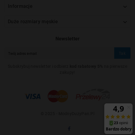

Informacje

Duże rozmiary męskie
Newsletter
Tak
Subskrybuj newsletter i odbierz
kod rabatowy 5%
na pierwsze
zakupy!
© 2025 - ModnyDuzyPan.pl