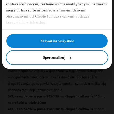
Szczegóły
społecznościowym, reklamowym i analitycznym. Partnerzy
mogą połączyć te informacje z innymi danymi
otrzymanymi od Ciebie lub uzyskanymi podczas
Opinie
Zapisz się
korzystania z ich usług.
NIE, DZIĘKUJĘ
Spodnie sportowe z kolekcji
North 56°4 Sport
stworzonej przez
Zezwól na wszystkie
duńskiego producenta odzieży XXL dla Panów AllSize.
Spodnie zostały uszyte z najwyższej jakości oddychającego i
Spersonalizuj
lekkiego materiału(mikrofibra, podszewka, poliester 100%).
Spodnie posiadają 3 kieszenie, dwie po bokach i jedną z tyłu.
Ponadto spodnie zostały wyposażone w regulowane ściągacze
w nogawkach dzięki czemu można dowolnie regulować ich
długość zwężając nogawki. Wszyta gumka i sznurek umożliwiają
dogodną regulację rozmiaru w pasie.
3XL - szerokość w pasie 105-120cm, długość całkowita 115cm,
szerokość w udzie 40cm
4XL - szerokość w pasie 120-130cm, długość całkowita 116cm,