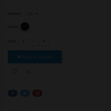
ROZMIAR :

KOLOR :
ILOŚĆ

Dodaj do koszyka