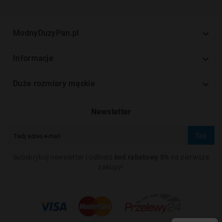

ModnyDuzyPan.pl

Informacje

Duże rozmiary męskie
Newsletter
Tak
Subskrybuj newsletter i odbierz
kod rabatowy 5%
na pierwsze
zakupy!