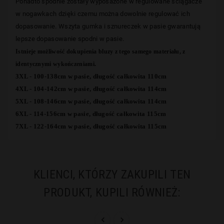
Ponadto spodnie zostały wyposażone w regulowane ściągacze
w nogawkach dzięki czemu można dowolnie regulować ich
dopasowanie. Wszyta gumka i sznureczek w pasie gwarantują
lepsze dopasowanie spodni w pasie.
Istnieje możliwość dokupienia bluzy z tego samego materiału, z
identycznymi wykończeniami.
3XL - 100-138cm w pasie, długość całkowita 110cm
4XL - 104-142cm w pasie, długość całkowita 114cm
5XL - 108-146cm w pasie, długość całkowita 114cm
6XL - 114-156cm w pasie, długość całkowita 115cm
7XL - 122-164cm w pasie, długość całkowita 115cm
KLIENCI, KTÓRZY ZAKUPILI TEN
PRODUKT, KUPILI RÓWNIEŻ:

