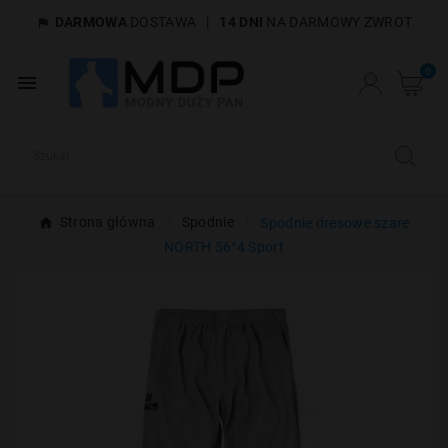
DARMOWA
DOSTAWA
|
14 DNI
NA DARMOWY ZWROT

×
Utwórz listę życzeń
0

Nazwa listy życzeń
Anuluj
Utwórz listę życzeń
Strona główna
Spodnie
Spodnie dresowe szare
NORTH 56°4 Sport