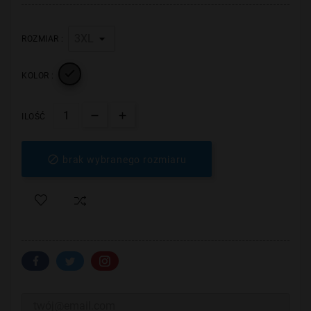
ROZMIAR :

KOLOR :
ILOŚĆ

brak wybranego rozmiaru