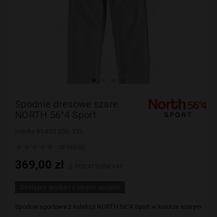
Spodnie dresowe szare
NORTH 56°4 Sport
Indeks
99400 050 3XL





OPINIE(0)
369,00 zł
Z PODATKIEM VAT
Dostępny produkt z innymi opcjami
Spodnie sportowe z kolekcji NORTH
56°4
Sport w kolorze szarym