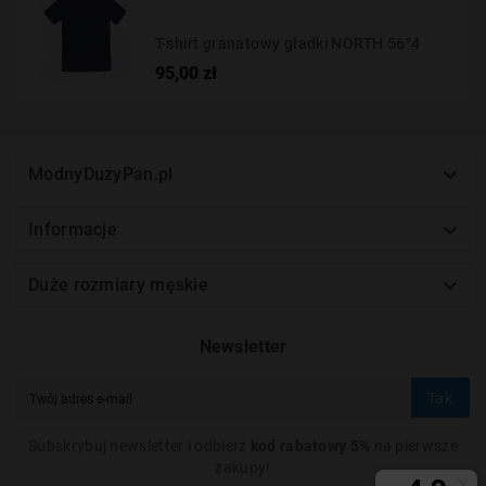
T-shirt granatowy gładki NORTH 56°4
Cena
95,00 zł

ModnyDuzyPan.pl

Informacje

Duże rozmiary męskie
Newsletter
Tak
Subskrybuj newsletter i odbierz
kod rabatowy 5%
na pierwsze
zakupy!