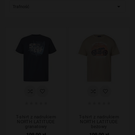

Trafność










T-shirt z nadrukiem
T-shirt z nadrukiem
NORTH LATITUDE
NORTH LATITUDE
granatowy
beżowy
109,00 zł
109,00 zł