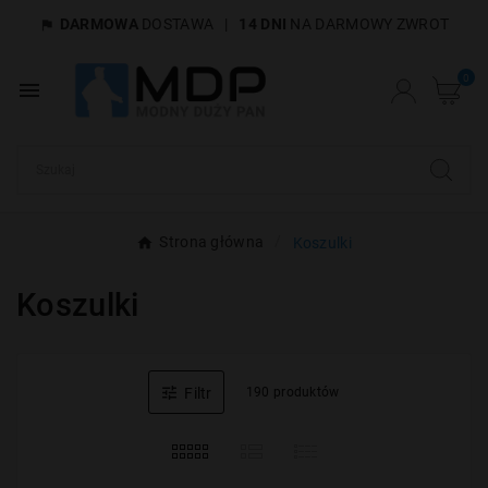
DARMOWA
DOSTAWA
|
14 DNI
NA DARMOWY ZWROT

×
Utwórz listę życzeń
0

Nazwa listy życzeń
Anuluj
Utwórz listę życzeń
Strona główna
Koszulki
Koszulki

Filtr
190 produktów