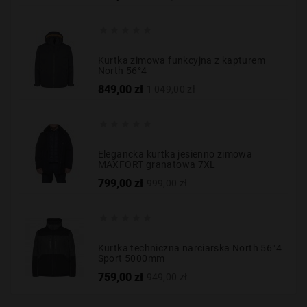
podstawowa





Kurtka zimowa funkcyjna z kapturem
North 56°4
Cena
Cena
849,00 zł
1 049,00 zł
podstawowa





Elegancka kurtka jesienno zimowa
MAXFORT granatowa 7XL
Cena
Cena
799,00 zł
999,00 zł
podstawowa





Kurtka techniczna narciarska North 56°4
Sport 5000mm
Cena
Cena
759,00 zł
949,00 zł
podstawowa