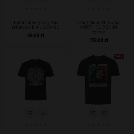










T-shirt elastyczny bez
T-shirt Guns N' Roses
rękawów biały ADAMO
NORTH 56 DENIM
czarny
89,00 zł
159,00 zł
SALE









