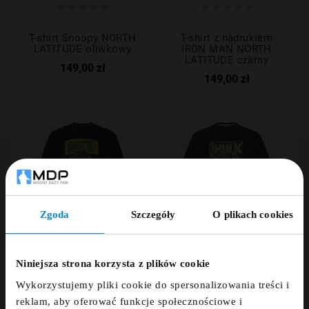










T-shirt Snoopy NORTH
T-shirt z nadrukiem
LATITUDE oliwkowy
IRON MAN NORTH
LATITUDE czarny
149,00 zł
149,00 zł
Zgoda
Szczegóły
O plikach cookies
ZNIŻKA 5% ZA
NEWSLETTER!
Niniejsza strona korzysta z plików cookie










Wykorzystujemy pliki cookie do spersonalizowania treści i
Zapisz się do newslettera i otrzymaj kod
reklam, aby oferować funkcje społecznościowe i
T-shirt z nadrukiem
T-shirt z nadrukiem
zniżkowy na 5%