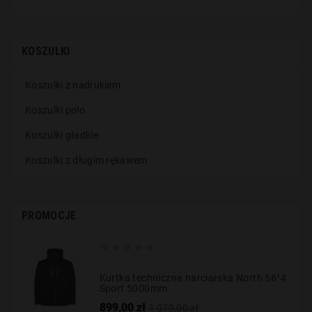
KOSZULKI
Koszulki z nadrukiem
Koszulki polo
Koszulki gładkie
Koszulki z długim rękawem
PROMOCJE





Kurtka techniczna narciarska North 56°4
Sport 5000mm
Cena
Cena
899,00 zł
1 079,00 zł