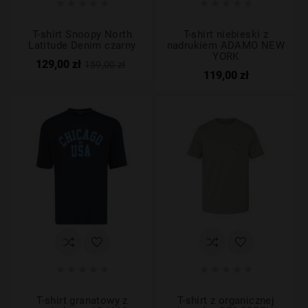










T-shirt Snoopy North
T-shirt niebieski z
Latitude Denim czarny
nadrukiem ADAMO NEW
YORK
129,00 zł
159,00 zł
119,00 zł










T-shirt granatowy z
T-shirt z organicznej