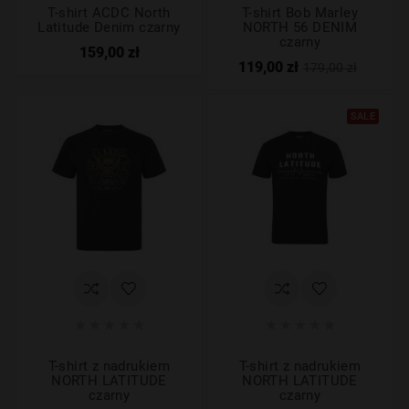
T-shirt ACDC North
T-shirt Bob Marley
Latitude Denim czarny
NORTH 56 DENIM
czarny
159,00 zł
119,00 zł
179,00 zł
SALE










T-shirt z nadrukiem
T-shirt z nadrukiem
NORTH LATITUDE
NORTH LATITUDE
czarny
czarny