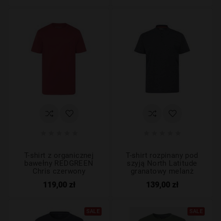










T-shirt z organicznej
T-shirt rozpinany pod
bawełny REDGREEN
szyją North Latitude
Chris czerwony
granatowy melanż
119,00 zł
139,00 zł
SALE
SALE