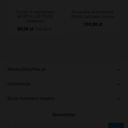
T-shirt z nadrukiem
Koszulka techniczna
NORTH LATITUDE
North Latitude czarna
niebieski
159,00 zł
89,00 zł
109,00 zł

ModnyDuzyPan.pl

Informacje

Duże rozmiary męskie
Newsletter