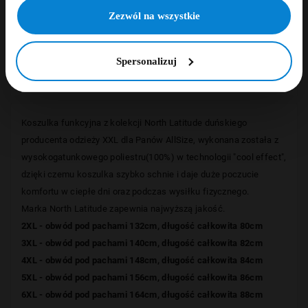
NIE, DZIĘKUJĘ
Zezwól na wszystkie
Szczegóły
Spersonalizuj
Opinie
Koszulka funkcyjna z kolekcji
North Latitude
duńskiego
producenta odzieży XXL dla Panów AllSize,
wykonana została z
wysokogatunkowego poliestru(100%) w technologii "cool effect",
dzięki czemu koszulka szybko schnie i daje duże poczucie
komfortu w ciepłe dni oraz podczas wysiłku fizycznego.
Marka North Latitude zapewnia najwyższą jakość.
2XL - obwód pod pachami 132cm, długość całkowita 80cm
3XL - obwód pod pachami 140cm, długość całkowita 82cm
4XL - obwód pod pachami 148cm, długość całkowita 84cm
5XL - obwód pod pachami 156cm, długość całkowita 86cm
6XL - obwód pod pachami 164cm, długość całkowita 88cm