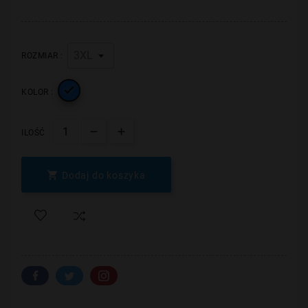
ROZMIAR :

KOLOR :
ILOŚĆ

Dodaj do koszyka