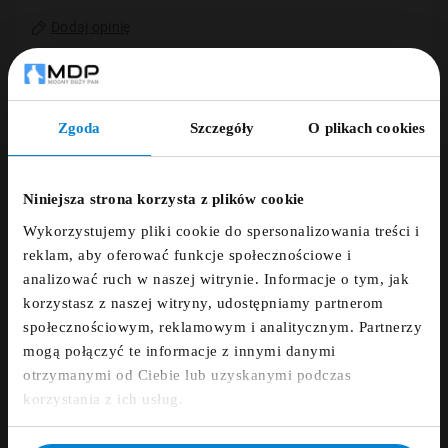
Dodaj opinię
ZAMÓWIENIE TELEFONICZNE +48 507 150
633
Zgoda
Szczegóły
O plikach cookies
ZNIŻKA 5% ZA
DARMOWA DOSTAWA
NEWSLETTER!
Niniejsza strona korzysta z plików cookie
Wykorzystujemy pliki cookie do spersonalizowania treści i
14 DNI NA ZWROT
Zapisz się do newslettera i otrzymaj kod
reklam, aby oferować funkcje społecznościowe i
zniżkowy na 5%
analizować ruch w naszej witrynie. Informacje o tym, jak
PŁATNOŚCI OBSŁUGUJE PRZELEWY24.PL
korzystasz z naszej witryny, udostępniamy partnerom
fdfds
społecznościowym, reklamowym i analitycznym. Partnerzy
mogą połączyć te informacje z innymi danymi
otrzymanymi od Ciebie lub uzyskanymi podczas
Zapisz się
korzystania z ich usług.
Opis