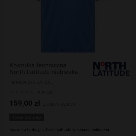
Koszulka techniczna
North Latitude niebieska
Indeks
99215 570 3XL





OPINIE(0)
159,00 zł
Z PODATKIEM VAT
Towar dostępny
Koszulka funkcyjna
North Latitude w kolorze niebieskim