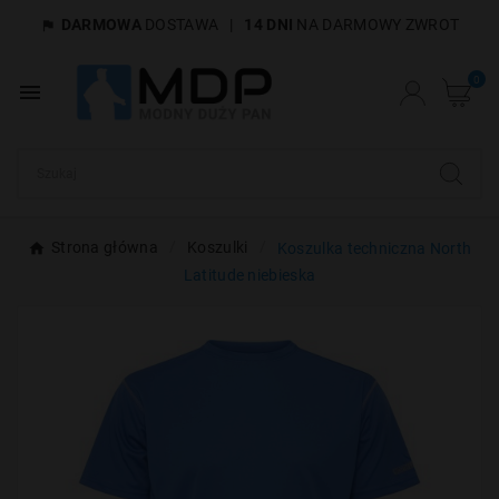
DARMOWA
DOSTAWA
|
14 DNI
NA DARMOWY ZWROT

×
Utwórz listę życzeń
0

Nazwa listy życzeń
Anuluj
Utwórz listę życzeń
Strona główna
Koszulki
Koszulka techniczna North
Latitude niebieska