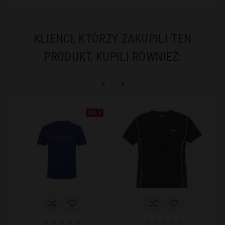
KLIENCI, KTÓRZY ZAKUPILI TEN
PRODUKT, KUPILI RÓWNIEŻ:


SALE









