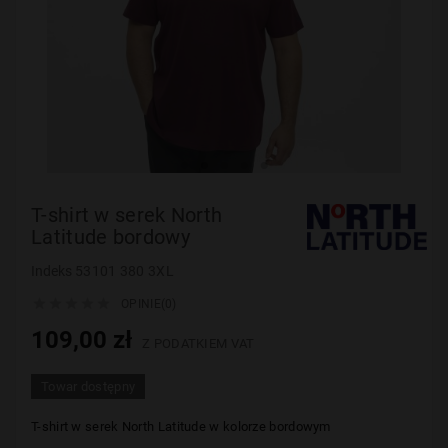
T-shirt w serek North
Latitude bordowy
Indeks
53101 380 3XL





OPINIE(0)
109,00 zł
Z PODATKIEM VAT
Towar dostępny
T-shirt w serek North Latitude w kolorze bordowym