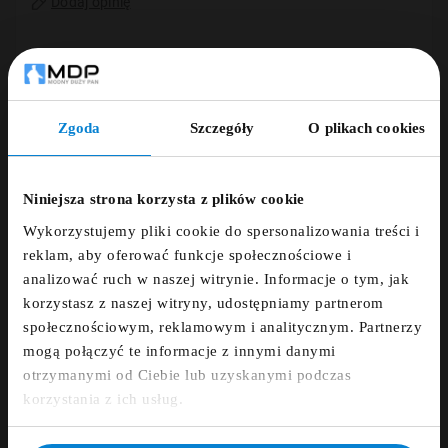
Dodaj opinię
ZAMÓWIENIE TELEFONICZNE +48 507 150
633
Zgoda
Szczegóły
O plikach cookies
DARMOWA DOSTAWA
ZNIŻKA 5% ZA
NEWSLETTER!
Niniejsza strona korzysta z plików cookie
14 DNI NA ZWROT
Wykorzystujemy pliki cookie do spersonalizowania treści i
Zapisz się do newslettera i otrzymaj kod
reklam, aby oferować funkcje społecznościowe i
zniżkowy na 5%
PŁATNOŚCI OBSŁUGUJE PRZELEWY24.PL
analizować ruch w naszej witrynie. Informacje o tym, jak
korzystasz z naszej witryny, udostępniamy partnerom
fdfds
społecznościowym, reklamowym i analitycznym. Partnerzy
mogą połączyć te informacje z innymi danymi
otrzymanymi od Ciebie lub uzyskanymi podczas
Opis
Zapisz się
korzystania z ich usług.