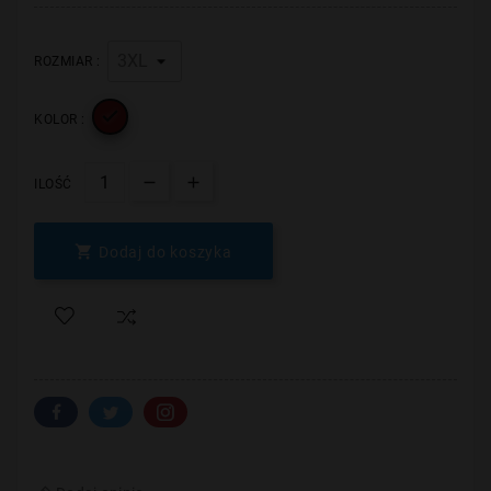
ROZMIAR :

KOLOR :
ILOŚĆ

Dodaj do koszyka