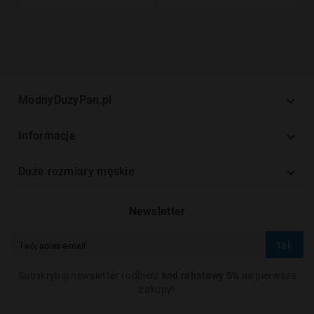

ModnyDuzyPan.pl

Informacje

Duże rozmiary męskie
Newsletter
Tak
Subskrybuj newsletter i odbierz
kod rabatowy 5%
na pierwsze
zakupy!