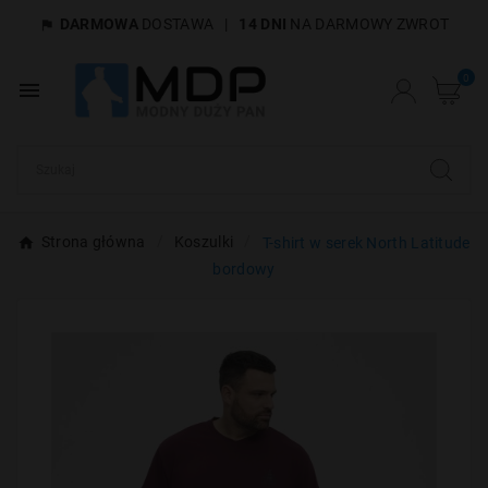
DARMOWA
DOSTAWA
|
14 DNI
NA DARMOWY ZWROT

×
Utwórz listę życzeń
0

Nazwa listy życzeń
Anuluj
Utwórz listę życzeń
Strona główna
Koszulki
T-shirt w serek North Latitude
bordowy