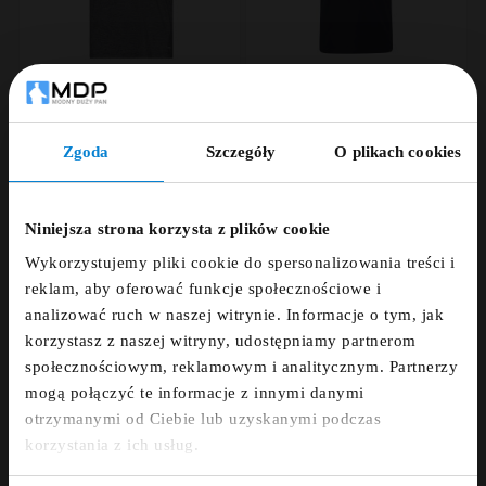










Zgoda
Szczegóły
O plikach cookies
ZNIŻKA 5% ZA
Koszulka polo
Koszulka polo
techniczna COOL
elegancka North
NEWSLETTER!
EFFECT North Latitude
Latitude granatowa
Niniejsza strona korzysta z plików cookie
grafitowa
139,00 zł
179,00 zł
Wykorzystujemy pliki cookie do spersonalizowania treści i
219,00 zł
Zapisz się do newslettera i otrzymaj kod
reklam, aby oferować funkcje społecznościowe i
zniżkowy na 5%
analizować ruch w naszej witrynie. Informacje o tym, jak
SALE
korzystasz z naszej witryny, udostępniamy partnerom
fdfds
społecznościowym, reklamowym i analitycznym. Partnerzy
mogą połączyć te informacje z innymi danymi
otrzymanymi od Ciebie lub uzyskanymi podczas
Zapisz się
korzystania z ich usług.