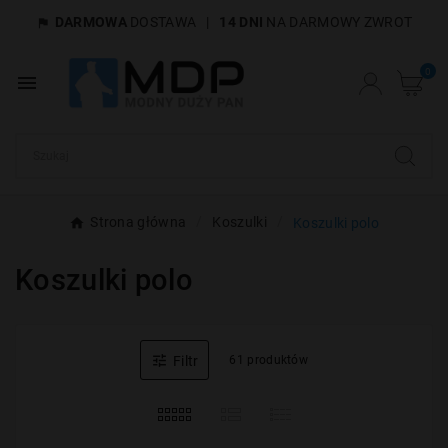
DARMOWA
DOSTAWA
|
14 DNI
NA DARMOWY ZWROT

×
Utwórz listę życzeń
0

Nazwa listy życzeń
Anuluj
Utwórz listę życzeń
Strona główna
Koszulki
Koszulki polo
Koszulki polo

Filtr
61 produktów