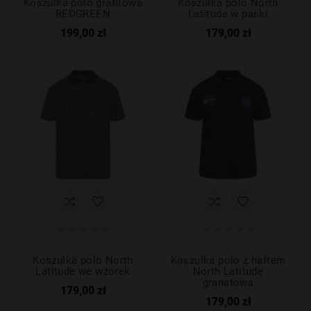
Koszulka polo grafitowa
Koszulka polo North
REDGREEN
Latitude w paski
199,00 zł
179,00 zł










Koszulka polo North
Koszulka polo z haftem
Latitude we wzorek
North Latitude
granatowa
179,00 zł
179,00 zł