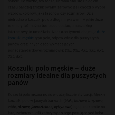
shircie. Co ważne, ten rodzaj ubrania stał się z biegiem
czasu bardziej zróżnicowany
, zarówno jeśli chodzi o wybór
wzorów, kolorów, jak i fasonów czy rozmiarów. Dziś
nietrudno o koszulki polo z długim rękawem. Męskie duże
rozmiary też można bez trudu dostać, a nasz sklep
internetowy to umożliwia. Nasz asortyment obejmuje
duże
koszulki męskie
typu polo, odpowiednie dla puszystych
panów oraz innych osób wymagających
ponadstandardowej
rozmiarówki
:
2XL, 3XL, 4XL, 5XL, 6XL,
7XL, 8XL
.
Koszulki polo męskie – duże
rozmiary idealne dla puszystych
panów
Koszulki polo można nosić w dużej liczbie stylizacji. Męskie
koszulki polo w jasnych barwach (
białe, beżowe, brązowe,
żółte
, różowe, jasnozielone, cytrynowe
) będą znakomite na
lato, zwłaszcza jeśli założymy do tego pasujące pod kolor