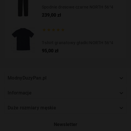
Spodnie dresowe czarne NORTH 56°4
Cena
239,00 zł





T-shirt granatowy gładki NORTH 56°4
Cena
95,00 zł

ModnyDuzyPan.pl

Informacje

Duże rozmiary męskie
Newsletter