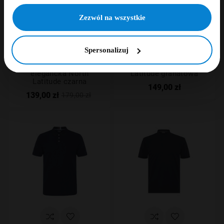
NIE, DZIĘKUJĘ
Zezwól na wszystkie










Spersonalizuj
Koszulka polo
Koszulka polo North
elegancka North
Latitude granatowa
Latitude czarna
149,00 zł
139,00 zł
179,00 zł