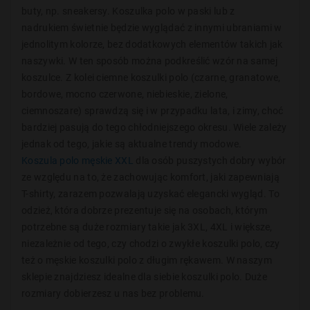
buty, np.
sneakersy
. Koszulka polo w paski lub z
nadrukiem
świetnie będzie wyglądać z innymi ubraniami w
jednolitym kolorze, bez dodatkowych elementów takich jak
naszywki. W ten sposób można podkreślić wzór na samej
koszulce.
Z kolei ciemne koszulki polo (czarne, granatowe,
bordowe, mocno czerwone, niebieskie, zielone,
ciemnoszare) sprawdzą się i w przypadku
lata, i zimy, choć
bardziej pasują do tego chłodniejszego okresu. Wiele zależy
jednak od tego, jakie
są aktualne trendy modowe.
Koszula polo męskie XXL
dla osób puszystych dobry wybór
ze względu na to, że zachowując komfort
,
jaki zapewniają
T-shirty,
zarazem pozwalają uzyskać elegancki wygląd. To
odzież, która dobrze prezentuje się na osobach, którym
potrzebne są duże rozmiary takie jak 3XL, 4XL i większe,
niezależnie od tego, czy chodzi o zwykłe koszulki polo, czy
też o męskie koszulki polo z długim rękawem.
W naszym
sklepie znajdziesz idealne dla siebie koszulki polo. Duże
rozmiary dobierzesz u nas bez problemu.