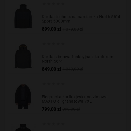





Kurtka techniczna narciarska North 56°4
Sport 5000mm
Cena
Cena
899,00 zł
1 079,00 zł
podstawowa





Kurtka zimowa funkcyjna z kapturem
North 56°4
Cena
Cena
849,00 zł
1 049,00 zł
podstawowa





Elegancka kurtka jesienno zimowa
MAXFORT granatowa 7XL
Cena
Cena
799,00 zł
999,00 zł
podstawowa




