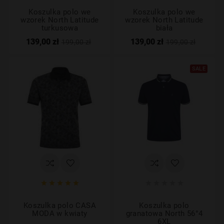
Koszulka polo we
Koszulka polo we
wzorek North Latitude
wzorek North Latitude
turkusowa
biała
139,00 zł
139,00 zł
199,00 zł
199,00 zł
SALE










Koszulka polo CASA
Koszulka polo
MODA w kwiaty
granatowa North 56°4
6XL