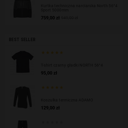
Kurtka techniczna narciarska North 56°4
Sport 5000mm
Cena
Cena
759,00 zł
949,00 zł
podstawowa
BEST SELLER





T-shirt czarny gładki NORTH 56°4
Cena
95,00 zł





Koszulka termiczna ADAMO
Cena
129,00 zł




