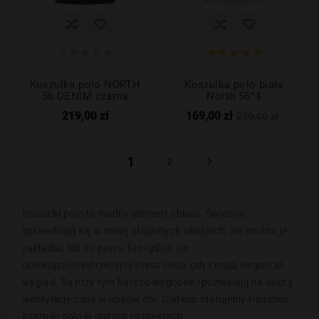










Koszulka polo NORTH
Koszulka polo biała
56 DENIM czarna
North 56°4
219,00 zł
169,00 zł
219,00 zł
1

2
Koszulki polo to modny element ubioru. Świetnie
sprawdzają się w mniej oficjalnych okazjach, ale można je
zakładać też do pracy, tam gdzie nie
obowiązuje
restrykcyjny
dress
code
, gdyż mają elegancki
wygląd. Są przy tym bardzo wygodne i pozwalają na dobrą
wentylację ciała w upalne dni. Dlatego oferujemy Państwu
koszulki polo w dużych rozmiarach.