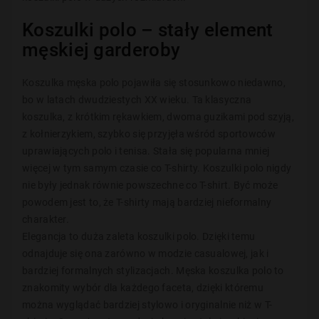
K
oszulki polo –
stały element
męskiej garderoby
Koszulka męska polo pojawił
a
się stosunkowo niedawno,
bo w latach dwudziestych XX wieku. Ta klasyczna
koszulka, z krótkim rękawkiem, dwoma guzikami po
d
szyją,
z kołnierzykiem, szybko się przyjęła wś
ród sportowców
uprawiających polo i tenisa
. Stała się popularna mniej
więcej w tym samym czasie co T-shirty. Koszulki polo nigdy
nie były jednak równie powszechne co T-shirt. Być może
powodem jest to, że T-shirty m
ają
bardziej nieformalny
charakter.
Elegancja to duża zaleta koszulki polo. Dzięki temu
odnajduje się ona zarówno w modzie casualowej, jak i
bardziej formalnych stylizacjach. Męska koszulka polo to
znakomity wybór dla każdego faceta, dzięki któremu
można wyglądać bardziej stylowo i oryginalnie niż w T-