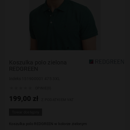
Koszulka polo zielona
REDGREEN
Indeks
151900001 475 3XL





OPINIE(0)
199,00 zł
Z PODATKIEM VAT
Towar dostępny
Koszulka polo
REDGREEN w kolorze zielonym