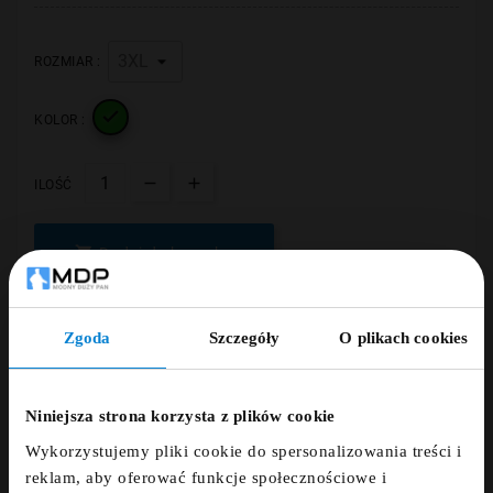
ROZMIAR :

KOLOR :
ILOŚĆ

Dodaj do koszyka
Zgoda
Szczegóły
O plikach cookies
ZNIŻKA 5% ZA
NEWSLETTER!
Niniejsza strona korzysta z plików cookie
Wykorzystujemy pliki cookie do spersonalizowania treści i
Zapisz się do newslettera i otrzymaj kod
reklam, aby oferować funkcje społecznościowe i
zniżkowy na 5%