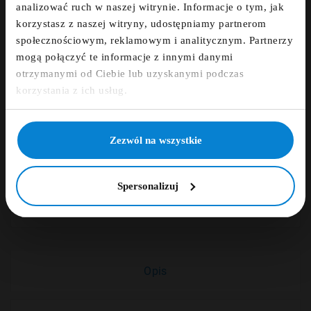
Dodaj opinię
analizować ruch w naszej witrynie. Informacje o tym, jak
korzystasz z naszej witryny, udostępniamy partnerom
fdfds
społecznościowym, reklamowym i analitycznym. Partnerzy
ZAMÓWIENIE TELEFONICZNE +48 507 150
mogą połączyć te informacje z innymi danymi
633
otrzymanymi od Ciebie lub uzyskanymi podczas
Zapisz się
korzystania z ich usług.
DARMOWA DOSTAWA
NIE, DZIĘKUJĘ
Zezwól na wszystkie
14 DNI NA ZWROT
Spersonalizuj
PŁATNOŚCI OBSŁUGUJE PRZELEWY24.PL
Opis