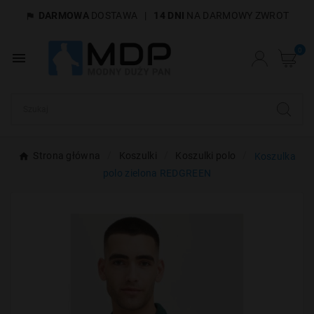
DARMOWA
DOSTAWA
|
14 DNI
NA DARMOWY ZWROT

×
Utwórz listę życzeń
0

Nazwa listy życzeń
Anuluj
Utwórz listę życzeń
Strona główna
Koszulki
Koszulki polo
Koszulka
polo zielona REDGREEN