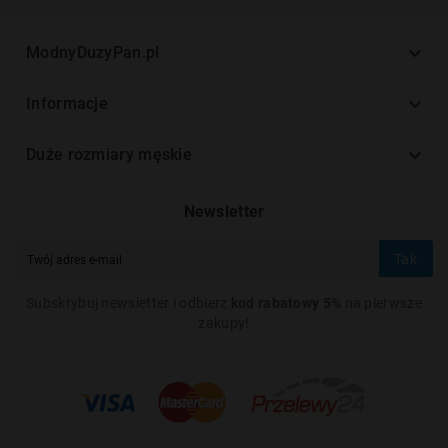

ModnyDuzyPan.pl

Informacje

Duże rozmiary męskie
Newsletter
Tak
Subskrybuj newsletter i odbierz
kod rabatowy 5%
na pierwsze
zakupy!