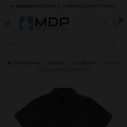
DARMOWA
DOSTAWA
|
14 DNI
NA DARMOWY ZWROT

×
Utwórz listę życzeń
0

Nazwa listy życzeń
Anuluj
Utwórz listę życzeń
Strona główna
Koszulki
Koszulki polo
Koszulka
polo granatowa NORTH 56°4