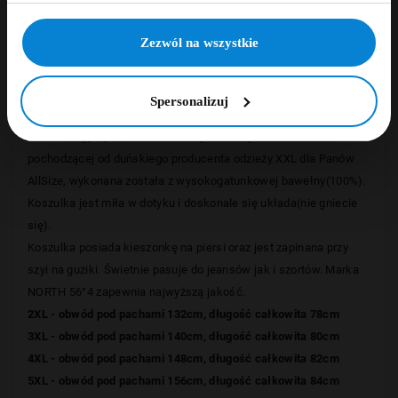
Szczegóły
NIE, DZIĘKUJĘ
Zezwól na wszystkie
Opinie
Spersonalizuj
Koszulka typu polo, renomowanej duńskiej marki
NORTH 56
°4
pochodzącej od duńskiego producenta odzieży XXL dla Panów
AllSize,
wykonana została z wysokogatunkowej bawełny(100%).
Koszulka jest miła w dotyku i doskonale się układa(nie gniecie
się)
.
Koszulka posiada kieszonkę na piersi oraz jest zapinana przy
szyi na guziki.
Świetnie pasuje do jeansów jak i szortów.
Marka
NORTH 56
°4 zapewnia najwyższą jakość.
2XL - obwód pod pachami 132cm, długość całkowita 78cm
3XL - obwód pod pachami 140cm, długość całkowita 80cm
4XL - obwód pod pachami 148cm, długość całkowita 82cm
5XL - obwód pod pachami 156cm, długość całkowita 84cm