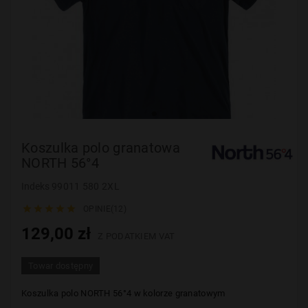
Koszulka polo granatowa
NORTH 56°4
Indeks
99011 580 2XL





OPINIE(12)
129,00 zł
Z PODATKIEM VAT
Towar dostępny
Koszulka polo
NORTH 56°4 w kolorze granatowym