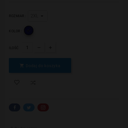
ROZMIAR :

KOLOR :
ILOŚĆ

Dodaj do koszyka