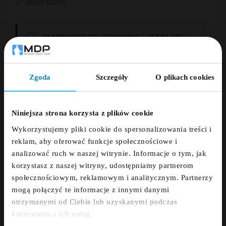
Dodaj opinię
ZAMÓWIENIE TELEFONICZNE +48 507 150
633
DARMOWA DOSTAWA
Zgoda
Szczegóły
O plikach cookies
ZNIŻKA 5% ZA
NEWSLETTER!
14 DNI NA ZWROT
Niniejsza strona korzysta z plików cookie
Wykorzystujemy pliki cookie do spersonalizowania treści i
Zapisz się do newslettera i otrzymaj kod
PŁATNOŚCI OBSŁUGUJE PRZELEWY24.PL
reklam, aby oferować funkcje społecznościowe i
zniżkowy na 5%
analizować ruch w naszej witrynie. Informacje o tym, jak
korzystasz z naszej witryny, udostępniamy partnerom
fdfds
społecznościowym, reklamowym i analitycznym. Partnerzy
mogą połączyć te informacje z innymi danymi
Opis
otrzymanymi od Ciebie lub uzyskanymi podczas
Zapisz się
korzystania z ich usług.