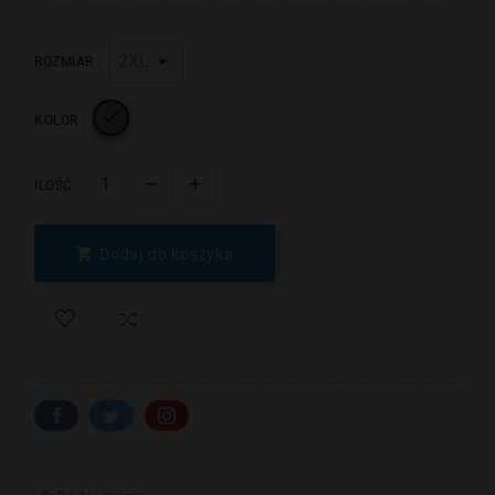
ROZMIAR :

KOLOR :
ILOŚĆ

Dodaj do koszyka