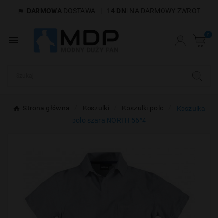
DARMOWA
DOSTAWA
|
14 DNI
NA DARMOWY ZWROT

×
Utwórz listę życzeń
0

Nazwa listy życzeń
Anuluj
Utwórz listę życzeń
Strona główna
Koszulki
Koszulki polo
Koszulka
polo szara NORTH 56°4