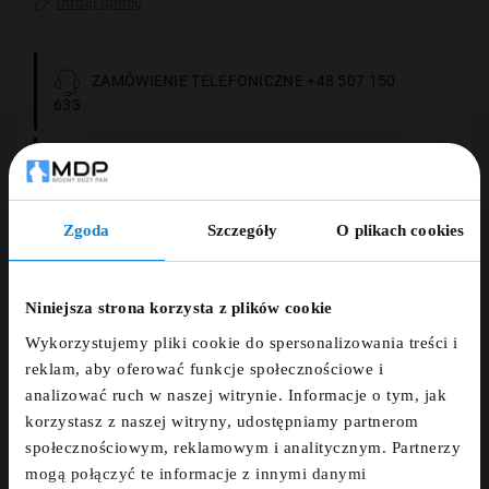
Dodaj opinię
ZAMÓWIENIE TELEFONICZNE +48 507 150
633
DARMOWA DOSTAWA
Zgoda
Szczegóły
O plikach cookies
14 DNI NA ZWROT
ZNIŻKA 5% ZA
NEWSLETTER!
PŁATNOŚCI OBSŁUGUJE PRZELEWY24.PL
Niniejsza strona korzysta z plików cookie
Wykorzystujemy pliki cookie do spersonalizowania treści i
Zapisz się do newslettera i otrzymaj kod
reklam, aby oferować funkcje społecznościowe i
zniżkowy na 5%
analizować ruch w naszej witrynie. Informacje o tym, jak
korzystasz z naszej witryny, udostępniamy partnerom
fdfds
Opis
społecznościowym, reklamowym i analitycznym. Partnerzy
mogą połączyć te informacje z innymi danymi