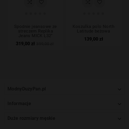










Spodnie jeansowe ze
Koszulka polo North
streczem Replika
Latitude beżowa
Jeans MICK L32"
139,00 zł
319,00 zł
399,00 zł

ModnyDuzyPan.pl

Informacje

Duże rozmiary męskie