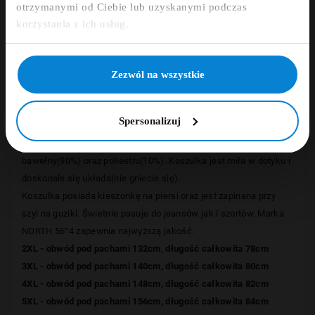
otrzymanymi od Ciebie lub uzyskanymi podczas
Szczegóły
Zapisz się
korzystania z ich usług.
Opinie
NIE, DZIĘKUJĘ
Zezwól na wszystkie
Koszulka typu polo, renomowanej duńskiej marki
NORTH 56
°4
Spersonalizuj
pochodzącej od duńskiego producenta odzieży XXL dla Panów
AllSize,
wykonana została z mieszanki wysokogatunkowej
bawełny(90%) oraz poliestru(10%).
Koszulka jest miła w dotyku i
doskonale się układa(nie gniecie się)
.
Koszulka posiada kieszonkę na piersi oraz jest zapinana przy
szyi na guziki.
Świetnie pasuje do jeansów jak i szortów.
Marka
NORTH 56
°4 zapewnia najwyższą jakość.
2XL - obwód pod pachami 132cm, długość całkowita 78cm
3XL - obwód pod pachami 140cm, długość całkowita 80cm
4XL - obwód pod pachami 148cm, długość całkowita 82cm
5XL - obwód pod pachami 156cm, długość całkowita 84cm