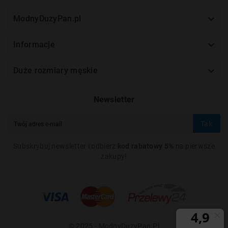

ModnyDuzyPan.pl

Informacje

Duże rozmiary męskie
Newsletter
Tak
Subskrybuj newsletter i odbierz
kod rabatowy 5%
na pierwsze
zakupy!
© 2025 - ModnyDuzyPan.pl