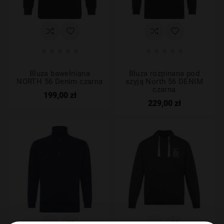










Bluza bawełniana
Bluza rozpinana pod
NORTH 56 Denim czarna
szyją North 56 DENIM
czarna
199,00 zł
229,00 zł