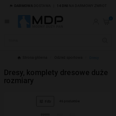
DARMOWA
DOSTAWA
|
14 DNI
NA DARMOWY ZWROT

×
Utwórz listę życzeń
0

Nazwa listy życzeń
Anuluj
Utwórz listę życzeń
Strona główna
Odzież sportowa
Dresy
Dresy, komplety dresowe duże
rozmiary

Filtr
46 produktów