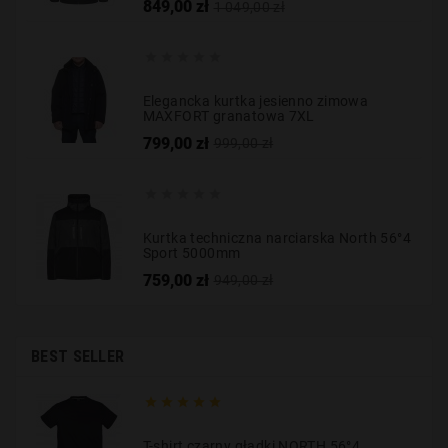
Cena
Cena
849,00 zł
1 049,00 zł
podstawowa





Elegancka kurtka jesienno zimowa
MAXFORT granatowa 7XL
Cena
Cena
799,00 zł
999,00 zł
podstawowa





Kurtka techniczna narciarska North 56°4
Sport 5000mm
Cena
Cena
759,00 zł
949,00 zł
podstawowa
BEST SELLER





T-shirt czarny gładki NORTH 56°4