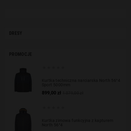
DRESY
PROMOCJE





Kurtka techniczna narciarska North 56°4
Sport 5000mm
Cena
Cena
899,00 zł
1 079,00 zł
podstawowa





Kurtka zimowa funkcyjna z kapturem
North 56°4