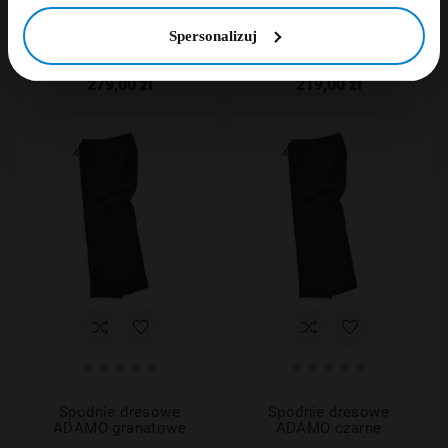
Spodnie dresowe North
Bluza dresowa
Spersonalizuj
Latitude ze ściągaczem
rozpinana ADAMO
czarne
granatowa
279,00 zł
219,00 zł










Spodnie dresowe
Spodnie dresowe
ADAMO granatowe
ADAMO czarne