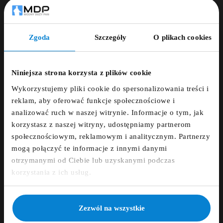










Zgoda
Szczegóły
O plikach cookies
Bluza rozpinana pod
Bluza z kapturem North
szyją North 56 DENIM
Latitude Denim czarna
ZNIŻKA 5% ZA
granatowa
249,00 zł
NEWSLETTER!
229,00 zł
Niniejsza strona korzysta z plików cookie
Wykorzystujemy pliki cookie do spersonalizowania treści i
Zapisz się do newslettera i otrzymaj kod
NOWY
reklam, aby oferować funkcje społecznościowe i
zniżkowy na 5%
analizować ruch w naszej witrynie. Informacje o tym, jak
korzystasz z naszej witryny, udostępniamy partnerom
fdfds
społecznościowym, reklamowym i analitycznym. Partnerzy
mogą połączyć te informacje z innymi danymi
otrzymanymi od Ciebie lub uzyskanymi podczas
Zapisz się
korzystania z ich usług.
NIE, DZIĘKUJĘ
Zezwól na wszystkie









