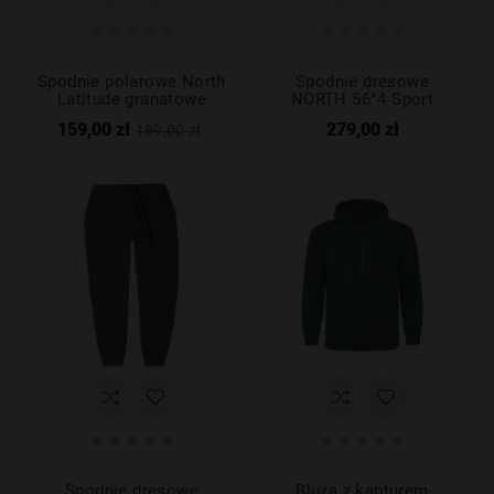










Spodnie polarowe North
Spodnie dresowe
Latitude granatowe
NORTH 56°4 Sport
159,00 zł
279,00 zł
189,00 zł










Spodnie dresowe
Bluza z kapturem