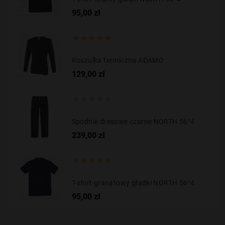
Cena
95,00 zł





Koszulka termiczna ADAMO
Cena
129,00 zł





Spodnie dresowe czarne NORTH 56°4
Cena
239,00 zł





T-shirt granatowy gładki NORTH 56°4
Cena
95,00 zł