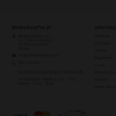
ModnyDuzyPan.pl
Informacj
ModnyDuzyPan.pl
Dostawa
location_on
ul. J.Dąbrowskiego 1
Płatności
02-558 Warszawa
Polska
Zwroty
info@modnyduzypan.pl
email
Regulamin
507 150 633
call
O nas
Godziny otwarcia sklepu w Warszawie:
Polityka pry
Poniedziałek - Piątek: 11:00 - 18:00
Kontakt
Sobota: 11:00 - 15:00
Mapa stron