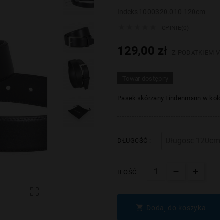
Indeks
1000320.010 120cm





OPINIE(0)
129,00 zł
Z PODATKIEM V
Towar dostępny
Pasek skórzany Lindenmann w kol
DŁUGOŚĆ :
ILOŚĆ


Dodaj do koszyka