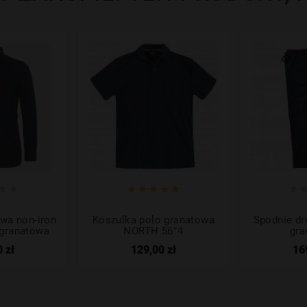








wa non-iron
Koszulka polo granatowa
Spodnie d
granatowa
NORTH 56°4
gra
 zł
129,00 zł
16