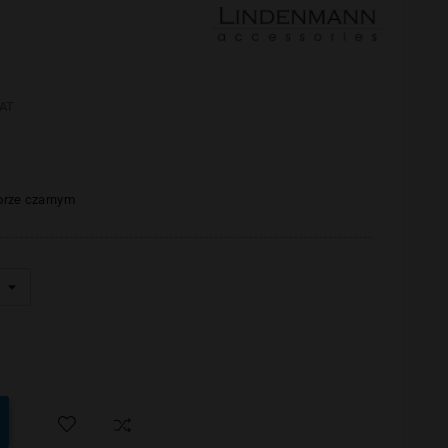
AT
orze czarnym