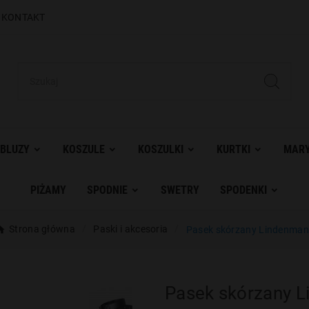
|
KONTAKT
BLUZY
KOSZULE
KOSZULKI
KURTKI
MARY
PIŻAMY
SPODNIE
SWETRY
SPODENKI
Strona główna
Paski i akcesoria
Pasek skórzany Lindenma
Pasek skórzany 