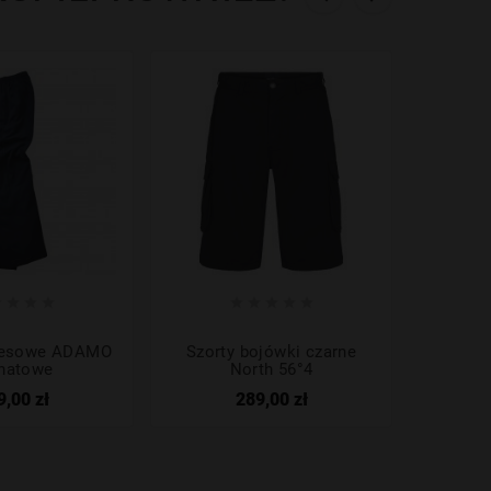









resowe ADAMO
Szorty bojówki czarne
Bokserk
natowe
North 56°4
ADAM
9,00 zł
289,00 zł