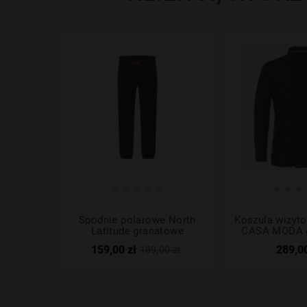








Spodnie polarowe North
Koszula wizyto
Latitude granatowe
CASA MODA 
159,00 zł
289,00
189,00 zł