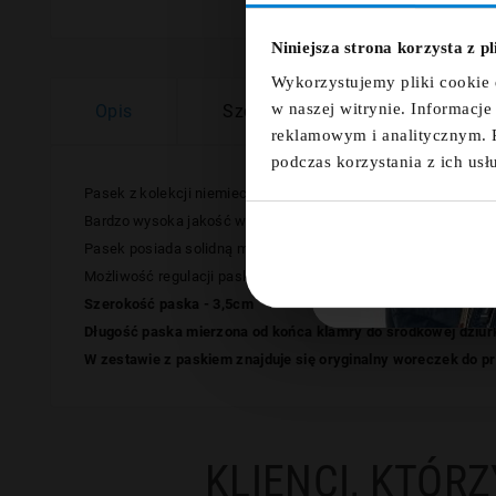
Niniejsza strona korzysta z p
Nazwa
Wykorzystujemy pliki cookie 
w naszej witrynie. Informacj
Opis
Szczegóły
Opinie
reklamowym i analitycznym. 
podczas korzystania z ich usł
Pasek z kolekcji niemieckiej
marki Lindenmann w
ykonany zost
Bardzo wysoka jakość wykonania gwarantuje, że pasek nie będz
Pasek posiada solidną metalową klamrę. Świetnie pasuje na c
Możliwość regulacji paska po odkręceniu śruby przy klamrze i 
Szerokość paska - 3,5cm
Długość paska mierzona od końca klamry do środkowej dziurk
W zestawie z paskiem znajduje się oryginalny woreczek do 
KLIENCI, KTÓRZ