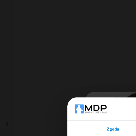
Zgoda
Ut