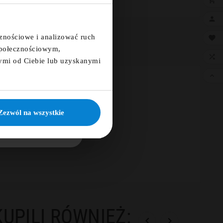
a i otrzymaj kod
a 5%

cznościowe i analizować ruch

 społecznościowym,

ymi od Ciebie lub uzyskanymi

ię
KUJĘ
Zezwól na wszystkie
KUPILI RÓWNIEŻ:

