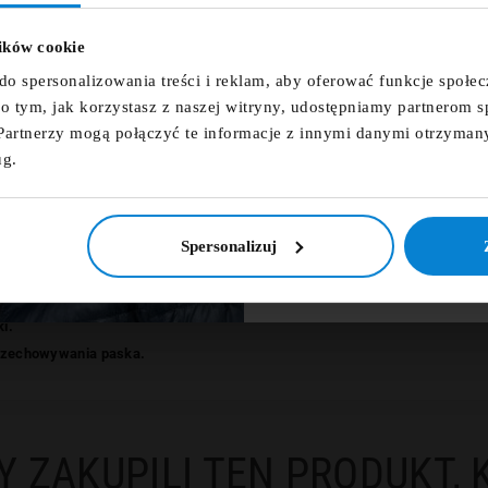
Zapisz się do newsletter
zniżkowy n
lików cookie
 listy życzeń
fdfds
do spersonalizowania treści i reklam, aby oferować funkcje społe
e o tym, jak korzystasz z naszej witryny, udostępniamy partnerom
Partnerzy mogą połączyć te informacje z innymi danymi otrzyman
Anuluj
Utwórz listę życzeń
ug.
Zapisz s
ał w 100% ze skóry naturalnej.
ie się wyciągał i pękał.
NIE, DZIĘ
o dzień do jeansów czy szortów.
Spersonalizuj
docięciu odpowiedniej długości.
i.
przechowywania paska.
Y ZAKUPILI TEN PRODUKT, 