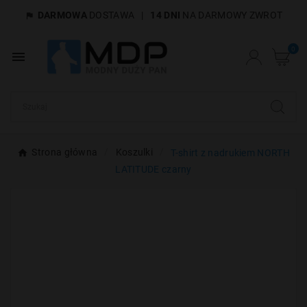
DARMOWA
DOSTAWA
|
14 DNI
NA DARMOWY ZWROT

×
Utwórz listę życzeń
0

Nazwa listy życzeń
Anuluj
Utwórz listę życzeń
Strona główna
Koszulki
T-shirt z nadrukiem NORTH
LATITUDE czarny