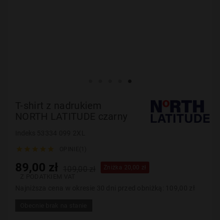
T-shirt z nadrukiem
NORTH LATITUDE czarny
Indeks
53334 099 2XL





OPINIE(1)
89,00 zł
Zniżka 20,00 zł
109,00 zł
Z PODATKIEM VAT
Najniższa cena w okresie 30 dni przed obniżką:
109,00 zł
Obecnie brak na stanie