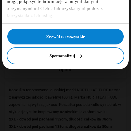
mogą połączyć te informacje z innymi danymi
otrzymanymi od Ciebie lub uzyskanymi podczas
Zapisz się
korzystania z ich usług.
Opis
NIE, DZIĘKUJĘ
Zezwól na wszystkie
Szczegóły
Spersonalizuj
Opinie
Koszulka renomowanej duńskiej marki NORTH LATITUDE
uszyta
z najwyższej jakości bawełny(100%). Marka NORTH LATITUDE
zapewnia najwyższą jakość. Koszulka posiada kultowy nadruk w
stylu azjatyckim inspirowany azjatyckimi szkołami walki.
2XL - obwód pod pachami 132cm, długość całkowita 78cm
3XL - obwód pod pachami 138cm, długość całkowita 80cm