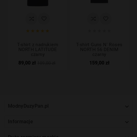










T-shirt z nadrukiem
T-shirt Guns N' Roses
NORTH LATITUDE
NORTH 56 DENIM
czarny
czarny
89,00 zł
159,00 zł
109,00 zł

ModnyDuzyPan.pl

Informacje