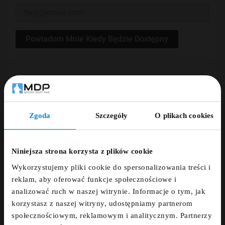
Powiadom Mnie Kiedy Będzie Dostępny
Dodaj opinię
ZAMÓWIENIE TELEFONICZNE +48 507 150
Zgoda
Szczegóły
O plikach cookies
633
ZNIŻKA 5% ZA
NEWSLETTER!
Niniejsza strona korzysta z plików cookie
DARMOWA DOSTAWA
Wykorzystujemy pliki cookie do spersonalizowania treści i
Zapisz się do newslettera i otrzymaj kod
reklam, aby oferować funkcje społecznościowe i
zniżkowy na 5%
14 DNI NA ZWROT
analizować ruch w naszej witrynie. Informacje o tym, jak
korzystasz z naszej witryny, udostępniamy partnerom
fdfds
społecznościowym, reklamowym i analitycznym. Partnerzy
PŁATNOŚCI OBSŁUGUJE PRZELEWY24.PL