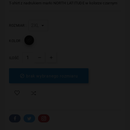
T-shirt z nadrukiem marki
NORTH LATITUDE w kolorze czarnym
ROZMIAR :

KOLOR :
ILOŚĆ

brak wybranego rozmiaru