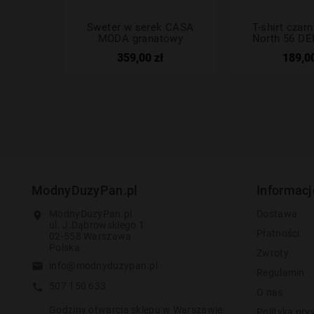
Sweter w serek CASA
T-shirt czar
MODA granatowy
North 56 DE
359,00 zł
189,00
ModnyDuzyPan.pl
Informacj
ModnyDuzyPan.pl
Dostawa
location_on
ul. J.Dąbrowskiego 1
Płatności
02-558 Warszawa
Polska
Zwroty
info@modnyduzypan.pl
email
Regulamin
507 150 633
call
O nas
Godziny otwarcia sklepu w Warszawie:
Polityka pry