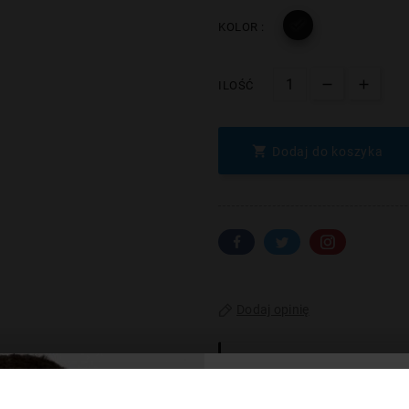

KOLOR :
ILOŚĆ

Dodaj do koszyka
Dodaj opinię
ZAMÓWIENIE TELEFONI