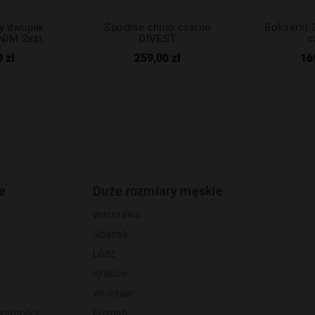
ny dwupak
Spodnie chino czarne
Bokserki
NIM 2szt.
DIVEST
c
 zł
259,00 zł
16
e
Duże rozmiary męskie
Warszawa
Gdańsk
Łódź
Kraków
Wrocław
watności
Poznań