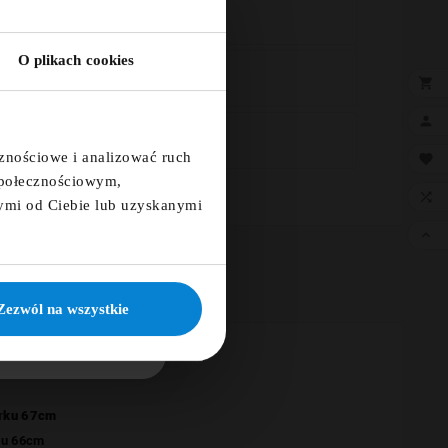
5% ZA
TER!
O plikach cookies
×

a i otrzymaj kod
a 5%

E PRZELEWY24.PL
cznościowe i analizować ruch

 społecznościowym,

ymi od Ciebie lub uzyskanymi

ię
KUJĘ
Zezwól na wszystkie
arku 67cm
ku 66cm