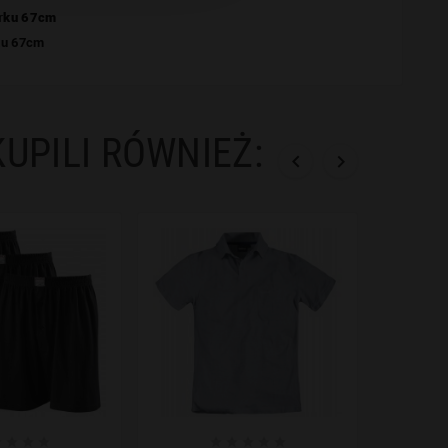
arku 67cm
ku 67cm
KUPILI RÓWNIEŻ:










