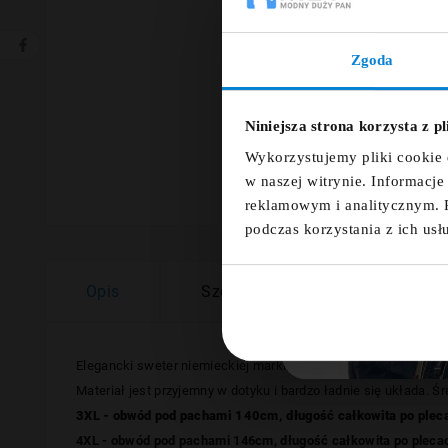
Zgoda
Ut
Niniejsza strona korzysta z p
Nazwa
Wykorzystujemy pliki cookie 
w naszej witrynie. Informacj
reklamowym i analitycznym. 
podczas korzystania z ich usł
Opis
Szczegóły
Opinie
Elegancki sweter niemieckiej marki CASA MODA uszyty został
Materiał jest przyjemny w dotyku i bardzo ładnie się układa. Ś
3XL - obwód pod pachami 140cm, długość całkowita po plec
4XL - obwód pod pachami 146cm, długość całkowita po plec