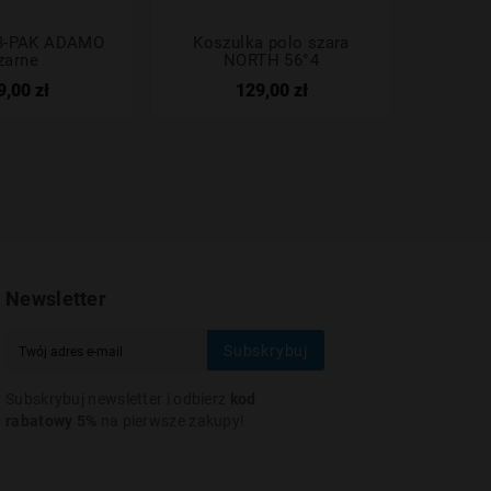
 3-PAK ADAMO
Koszulka polo szara
T-shirt
zarne
NORTH 56°4
56
9,00 zł
129,00 zł
Newsletter
Subskrybuj
Subskrybuj newsletter i odbierz
kod
rabatowy 5%
na pierwsze zakupy!