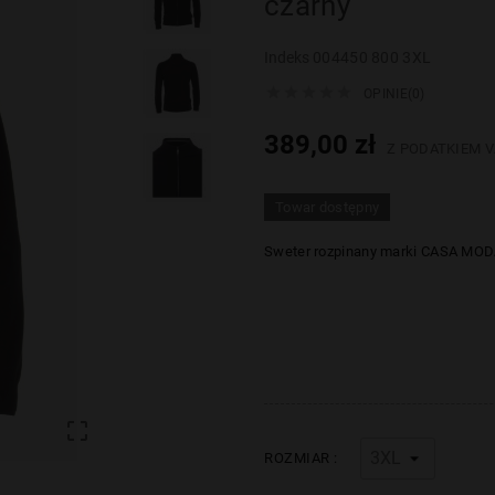
czarny
Indeks
004450 800 3XL





OPINIE(0)
389,00 zł
Z PODATKIEM V
Towar dostępny
Sweter rozpinany marki CASA MOD

ROZMIAR :