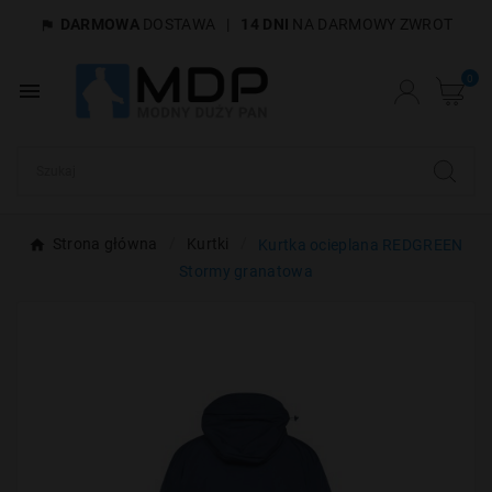
DARMOWA
DOSTAWA
|
14 DNI
NA DARMOWY ZWROT

×
Utwórz listę życzeń
0

Nazwa listy życzeń
Anuluj
Utwórz listę życzeń
Strona główna
Kurtki
Kurtka ocieplana REDGREEN
Stormy granatowa