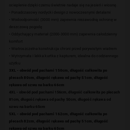
ocieplenie dzięki czemu świetnie nadaje się na jesień i wiosnę.
• Ponadczasowy nordycki design z nowoczesnymi detalami
• Wodoodporność (3000 mm) zapewnia niezawodną ochronę w
deszczową pogodę
• Oddychający materiał (2000-3000 mm) zapewnia całodzienny
komfort
• Wiatroszczelna konstrukcja chroni przed porywistym wiatrem
• Wytrzymała i lekka kurtka z kapturem, idealna do codziennego
użytku
3XL - obwód pod pachami 150cm, długość całkowita po
plecach 80cm, długość rękawa od pachy 51cm, długość
rękawa od szwu na barku 66cm
4XL - obwód pod pachami 156cm, długość całkowita po plecach
81cm, długość rękawa od pachy 50cm, długość rękawa od
szwu na barku 65cm
5XL - obwód pod pachami 162cm, długość całkowita po
plecach 82cm, długość rękawa od pachy 51cm, długość
rękawa od szwu na barku 65cm