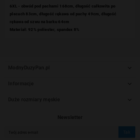
6XL - obwód pod pachami 168cm, długość całkowita po
plecach 83cm, długość rękawa od pachy 49cm, długość
rękawa od szwu na barku 64cm
Materiał: 92% poliester, spandex 8%

ModnyDuzyPan.pl

Informacje

Duże rozmiary męskie
Newsletter
Tak