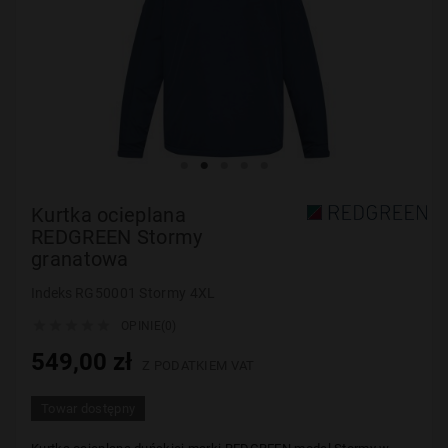
Kurtka ocieplana
REDGREEN Stormy
granatowa
Indeks
RG50001 Stormy 4XL





OPINIE(0)
549,00 zł
Z PODATKIEM VAT
Towar dostępny