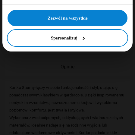
NIE, DZIĘKUJĘ
Zezwól na wszystkie
Opis
Spersonalizuj
Szczegóły
Opinie
Kurtka Stormy łączy w sobie funkcjonalność i styl, stając się
ponadczasowym klasykiem w garderobie. Dzięki inspirowanemu
nordyckim wzornictwu, nowoczesnemu krojowi i wysokiemu
poziomowi komfortu, jest trwała i stylowa.
Wykonana z wodoodpornych, oddychających i wiatroszczelnych
materiałów, idealnie nadaje się na rodzinne wyjścia lub
relaksujące weekendowe aktywności. Kurtka posiada lekkie