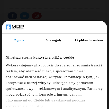
Dodaj opinię
Zgoda
Szczegóły
O plikach cookies
ZNIŻKA 5% ZA
ZAMÓWIENIE TELEFONICZNE +48 507 150
NEWSLETTER!
633
Niniejsza strona korzysta z plików cookie
Wykorzystujemy pliki cookie do spersonalizowania treści i
Zapisz się do newslettera i otrzymaj kod
DARMOWA DOSTAWA
reklam, aby oferować funkcje społecznościowe i
zniżkowy na 5%
analizować ruch w naszej witrynie. Informacje o tym, jak
korzystasz z naszej witryny, udostępniamy partnerom
fdfds
14 DNI NA ZWROT
społecznościowym, reklamowym i analitycznym. Partnerzy
mogą połączyć te informacje z innymi danymi
otrzymanymi od Ciebie lub uzyskanymi podczas
PŁATNOŚCI OBSŁUGUJE PRZELEWY24.PL
Zapisz się
korzystania z ich usług.