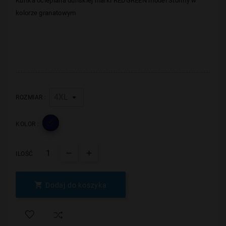
Kurtka ocieplana duńskiej marki REDGREEN model Stormy w
kolorze granatowym
ROZMIAR :

KOLOR :
ILOŚĆ

Dodaj do koszyka