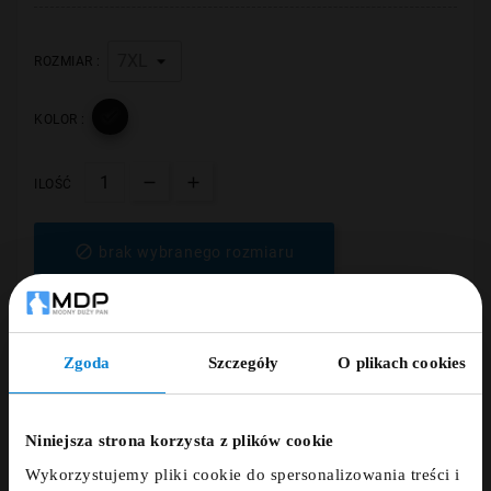
ROZMIAR :

KOLOR :
ILOŚĆ

brak wybranego rozmiaru
Zgoda
Szczegóły
O plikach cookies
ZNIŻKA 5% ZA
NEWSLETTER!
Niniejsza strona korzysta z plików cookie
Wykorzystujemy pliki cookie do spersonalizowania treści i
Zapisz się do newslettera i otrzymaj kod