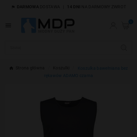
DARMOWA
DOSTAWA
|
14 DNI
NA DARMOWY ZWROT

×
Utwórz listę życzeń
0

Nazwa listy życzeń
Anuluj
Utwórz listę życzeń
Strona główna
Koszulki
Koszulka bawełniana bez
rękawów ADAMO czarna