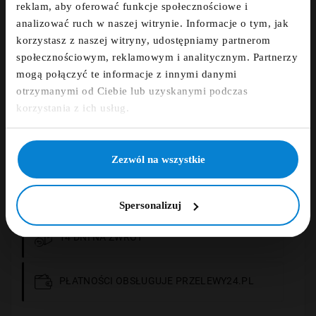
reklam, aby oferować funkcje społecznościowe i
zniżkowy na 5%
analizować ruch w naszej witrynie. Informacje o tym, jak
Powiadom Mnie Kiedy Będzie Dostępny
korzystasz z naszej witryny, udostępniamy partnerom
fdfds
społecznościowym, reklamowym i analitycznym. Partnerzy
mogą połączyć te informacje z innymi danymi
Dodaj opinię
otrzymanymi od Ciebie lub uzyskanymi podczas
Zapisz się
korzystania z ich usług.
ZAMÓWIENIE TELEFONICZNE +48 507 150
NIE, DZIĘKUJĘ
633
Zezwól na wszystkie
DARMOWA DOSTAWA
Spersonalizuj
14 DNI NA ZWROT
PŁATNOŚCI OBSŁUGUJE PRZELEWY24.PL