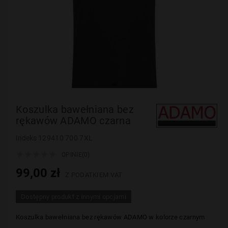
Koszulka bawełniana bez
rękawów ADAMO czarna
Indeks
129410 700 7XL





OPINIE(0)
99,00 zł
Z PODATKIEM VAT
Dostępny produkt z innymi opcjami
Koszulka bawełniana bez rękawów ADAMO w kolorze czarnym