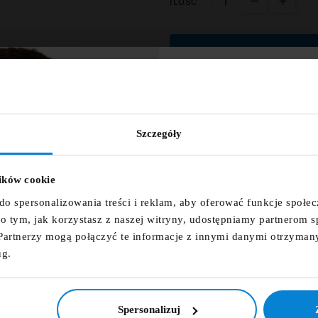
ILOŚĆ

Dodaj do koszyka
ZNIŻKA 
NEWSLET
Szczegóły
wórz listę życzeń
Zapisz się do newsletter
zniżkowy n
Dodaj opinię
lików cookie
 listy życzeń
fdfds
do spersonalizowania treści i reklam, aby oferować funkcje społe
e o tym, jak korzystasz z naszej witryny, udostępniamy partnerom
ZAMÓWIENIE TELEFONI
Partnerzy mogą połączyć te informacje z innymi danymi otrzyman
Anuluj
Utwórz listę życzeń
ug.
Zapisz s
DARMOWA DOSTAWA
NIE, DZIĘ
14 DNI NA ZWROT
Spersonalizuj