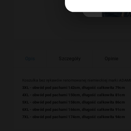
Opis
Szczegóły
Opinie
Koszulka bez rękawów renomowanej niemieckiej marki ADAMO 
3XL - obwód pod pachami 142cm, długość całkowita 79cm
4XL - obwód pod pachami 150cm, długość całkowita 81cm
5XL - obwód pod pachami 158cm, długość całkowita 86cm
6XL - obwód pod pachami 166cm, długość całkowita 91cm
7XL - obwód pod pachami 174cm, długość całkowita 94cm