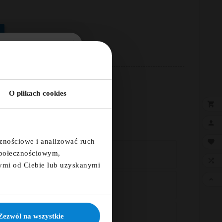
5% ZA
TER!
O plikach cookies
×

a i otrzymaj kod
a 5%

cznościowe i analizować ruch

 społecznościowym,
CZNE +48 507 150 633

ymi od Ciebie lub uzyskanymi

ię
KUJĘ
Zezwól na wszystkie