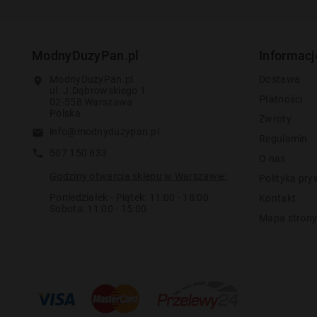
ModnyDuzyPan.pl
Informacj
ModnyDuzyPan.pl
Dostawa
location_on
ul. J.Dąbrowskiego 1
Płatności
02-558 Warszawa
Polska
Zwroty
info@modnyduzypan.pl
email
Regulamin
507 150 633
call
O nas
Godziny otwarcia sklepu w Warszawie:
Polityka pry
Poniedziałek - Piątek: 11:00 - 18:00
Kontakt
Sobota: 11:00 - 15:00
Mapa stron