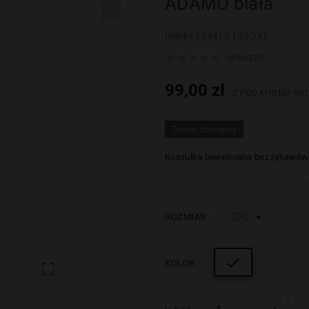
ADAMO biała
Indeks
129410 100 3XL





OPINIE(0)
99,00 zł
Z PODATKIEM VA
Towar dostępny
Koszulka bawełniana bez rękawów
ROZMIAR :

KOLOR :
