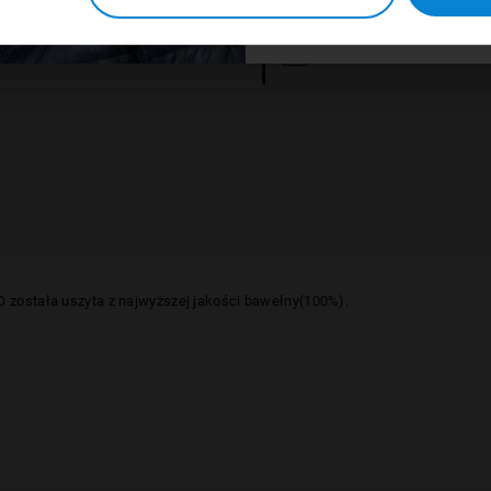
PŁATNOŚCI OBSŁUGUJ
została uszyta z najwyższej jakości bawełny(100%).