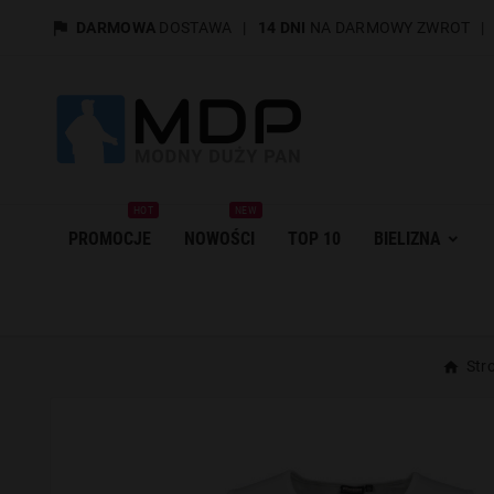

DARMOWA
DOSTAWA
|
14 DNI
NA DARMOWY ZWROT
HOT
NEW
PROMOCJE
NOWOŚCI
TOP 10
BIELIZNA
Str