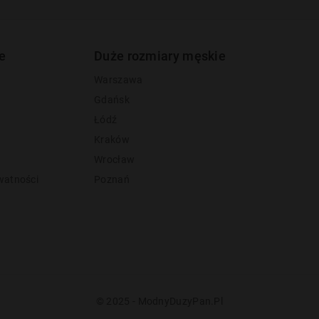
e
Duże rozmiary męskie
Warszawa
Gdańsk
Łódź
Kraków
Wrocław
watności
Poznań
y
© 2025 - ModnyDuzyPan.pl