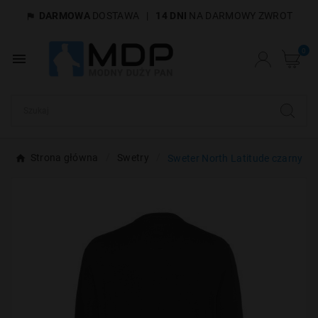
DARMOWA
DOSTAWA
|
14 DNI
NA DARMOWY ZWROT

×
Utwórz listę życzeń
0

Nazwa listy życzeń
Anuluj
Utwórz listę życzeń
Strona główna
Swetry
Sweter North Latitude czarny