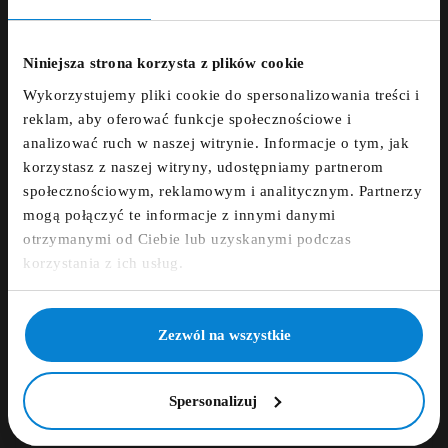
ZNIŻKA 5% ZA
Dodaj opinię
NEWSLETTER!
Niniejsza strona korzysta z plików cookie
Wykorzystujemy pliki cookie do spersonalizowania treści i
Zapisz się do newslettera i otrzymaj kod
ZAMÓWIENIE TELEFONICZNE +48 507 150
reklam, aby oferować funkcje społecznościowe i
zniżkowy na 5%
633
analizować ruch w naszej witrynie. Informacje o tym, jak
korzystasz z naszej witryny, udostępniamy partnerom
fdfds
społecznościowym, reklamowym i analitycznym. Partnerzy
DARMOWA DOSTAWA
mogą połączyć te informacje z innymi danymi
otrzymanymi od Ciebie lub uzyskanymi podczas
14 DNI NA ZWROT
Zapisz się
korzystania z ich usług.
PŁATNOŚCI OBSŁUGUJE PRZELEWY24.PL
NIE, DZIĘKUJĘ
Zezwól na wszystkie
Spersonalizuj
Opis