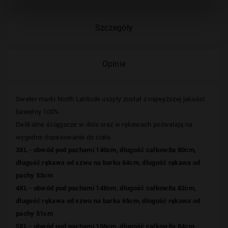
Szczegóły
Opinie
Sweter marki
North Latitude
uszyty został z najwyższej jakości
bawełny 100%.
D
elikatne ściągacze w dole oraz w rękawach pozwalają na
wygodne dopasowanie do ciała.
3XL - obwód pod pachami 140cm, długość całkowita 80cm,
długość rękawa od szwu na barku 64cm, długość rękawa od
pachy 53cm
4XL - obwód pod pachami 148cm, długość całkowita 82cm,
długość rękawa od szwu na barku 65cm, długość rękawa od
pachy 51cm
5XL - obwód pod pachami 156cm, długość całkowita 84cm,