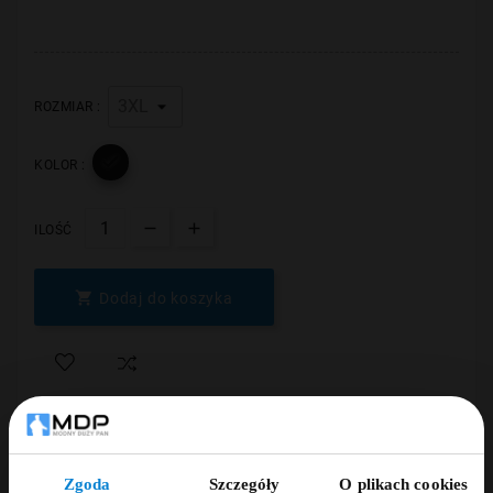
ROZMIAR :

KOLOR :
ILOŚĆ

Dodaj do koszyka
Zgoda
Szczegóły
O plikach cookies