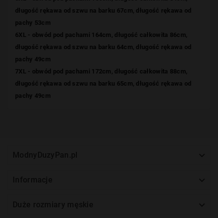
długość rękawa od szwu na barku 67cm, długość rękawa od
pachy 53cm
6XL -
obwód pod pachami 164cm, długość całkowita 86cm,
długość rękawa od szwu na barku 64cm, długość rękawa od
pachy 49cm
7XL -
obwód pod pachami 172cm, długość całkowita 88cm,
długość rękawa od szwu na barku 65cm, długość rękawa od
pachy 49cm

ModnyDuzyPan.pl

Informacje

Duże rozmiary męskie