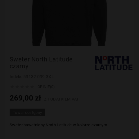
Sweter North Latitude
czarny
Indeks
53132 099 3XL





OPINIE(0)
269,00 zł
Z PODATKIEM VAT
Towar dostępny
Sweter bawełniany
North
Latitude w kolorze czarnym