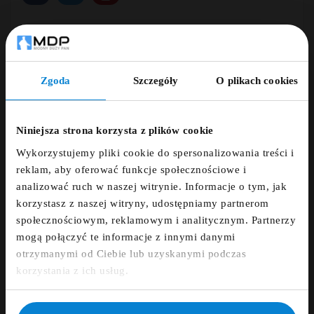
Powiadom Mnie Kiedy Będzie Dostępny
Zgoda
Szczegóły
O plikach cookies
ZNIŻKA 5% ZA
NEWSLETTER!
Niniejsza strona korzysta z plików cookie
Dodaj opinię
Wykorzystujemy pliki cookie do spersonalizowania treści i
Zapisz się do newslettera i otrzymaj kod
reklam, aby oferować funkcje społecznościowe i
zniżkowy na 5%
ZAMÓWIENIE TELEFONICZNE +48 507 150
analizować ruch w naszej witrynie. Informacje o tym, jak
633
korzystasz z naszej witryny, udostępniamy partnerom
fdfds
społecznościowym, reklamowym i analitycznym. Partnerzy
mogą połączyć te informacje z innymi danymi
DARMOWA DOSTAWA
otrzymanymi od Ciebie lub uzyskanymi podczas
Zapisz się
korzystania z ich usług.
14 DNI NA ZWROT
NIE, DZIĘKUJĘ