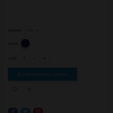
ROZMIAR :

KOLOR :
ILOŚĆ

brak wybranego rozmiaru