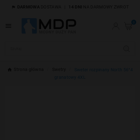
DARMOWA
DOSTAWA
|
14 DNI
NA DARMOWY ZWROT

×
Utwórz listę życzeń
0

Nazwa listy życzeń
Anuluj
Utwórz listę życzeń
Strona główna
Swetry
Sweter rozpinany North 56°4
granatowy 4XL