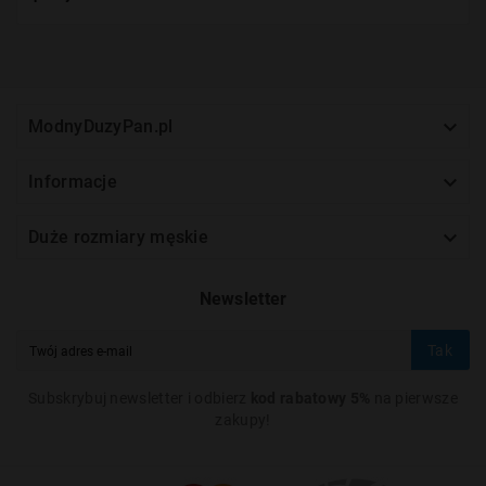

ModnyDuzyPan.pl

Informacje

Duże rozmiary męskie
Newsletter
Tak
Subskrybuj newsletter i odbierz
kod rabatowy 5%
na pierwsze
zakupy!