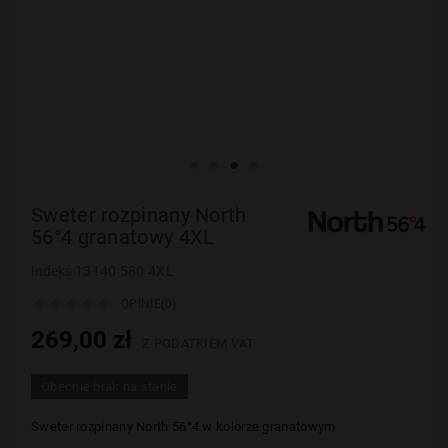
Sweter rozpinany North
56°4 granatowy 4XL
Indeks
13140 580 4XL





OPINIE(0)
269,00 zł
Z PODATKIEM VAT
Obecnie brak na stanie
Sweter rozpinany
North 56°4
w kolorze granatowym