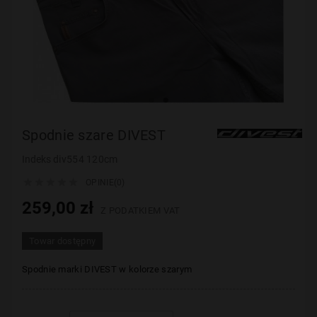
Spodnie szare DIVEST
Indeks
div554 120cm





OPINIE(0)
259,00 zł
Z PODATKIEM VAT
Towar dostępny
Spodnie marki DIVEST w kolorze szarym