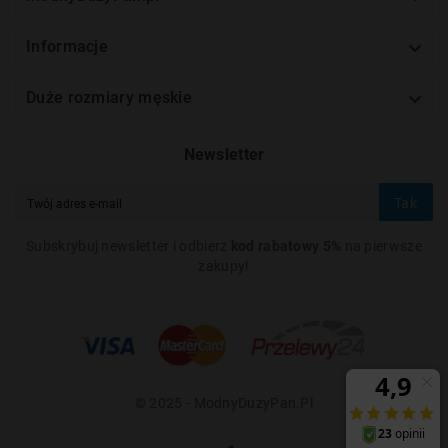

Informacje

Duże rozmiary męskie
Newsletter
Tak
Subskrybuj newsletter i odbierz
kod rabatowy 5%
na pierwsze
zakupy!
© 2025 - ModnyDuzyPan.pl