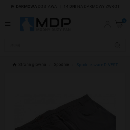
DARMOWA
DOSTAWA
|
14 DNI
NA DARMOWY ZWROT

×
Utwórz listę życzeń
0

Nazwa listy życzeń
Anuluj
Utwórz listę życzeń
Strona główna
Spodnie
Spodnie szare DIVEST