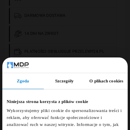
DARMOWA DOSTAWA
14 DNI NA ZWROT
PŁATNOŚCI OBSŁUGUJE PRZELEWY24.PL
Zgoda
Szczegóły
O plikach cookies
Opis
ZNIŻKA 5% ZA
NEWSLETTER!
Niniejsza strona korzysta z plików cookie
Szczegóły
Wykorzystujemy pliki cookie do spersonalizowania treści i
Zapisz się do newslettera i otrzymaj kod
reklam, aby oferować funkcje społecznościowe i
zniżkowy na 5%
analizować ruch w naszej witrynie. Informacje o tym, jak
Opinie