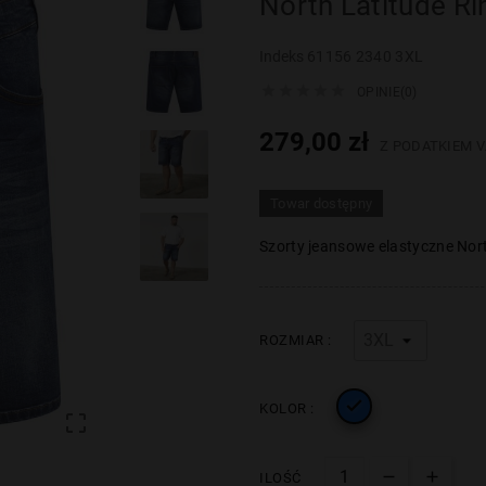
North Latitude R
Indeks
61156 2340 3XL





OPINIE(0)
279,00 zł
Z PODATKIEM V
Towar dostępny
Szorty jeansowe elastyczne Nor
ROZMIAR :

KOLOR :

ILOŚĆ