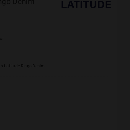
ingo Denim
AT
th Latitude Ringo Denim