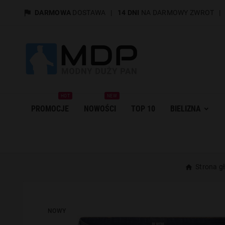

DARMOWA
DOSTAWA
|
14 DNI
NA DARMOWY ZWROT
HOT
NEW
PROMOCJE
NOWOŚCI
TOP 10
BIELIZNA
Strona g
NOWY