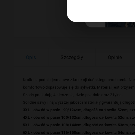
Opis
Szczegóły
Opinie
Krótkie spodnie jeansowe z kolekcji duńskiego producenta
Nor
komfortowo dopasowuje się do sylwetki. Materiał jest przyjem
Szorty posiadają 4 kieszenie, dwie przednie oraz 2 tylne.
Solidne szwy i najwyższej jakości materiały gwarantują długo
3XL - obwód w pasie 90/124cm, długość całkowita 52cm, sz
4XL - obwód w pasie 100/132cm, długość całkowita 52cm, s
5XL - obwód w pasie 108/144cm, długość całkowita 53cm, s
6XL - obwód w pasie 116/158cm, długość całkowita 54cm, s