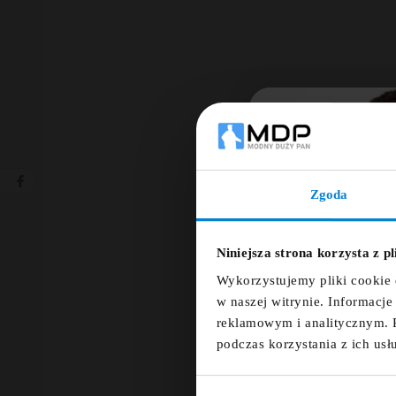
Zgoda
Ut
Niniejsza strona korzysta z p
Nazwa
Wykorzystujemy pliki cookie 
w naszej witrynie. Informacj
reklamowym i analitycznym. 
podczas korzystania z ich usł