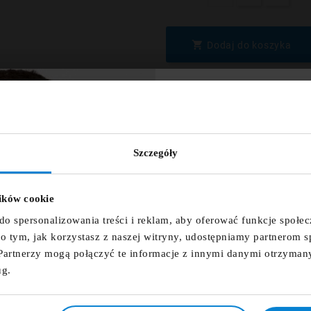

Dodaj do koszyka
ZNIŻKA 
NEWSLET
Szczegóły
wórz listę życzeń
Dodaj opinię
Zapisz się do newsletter
zniżkowy n
lików cookie
 listy życzeń
ZAMÓWIENIE TELEFONI
fdfds
do spersonalizowania treści i reklam, aby oferować funkcje społe
e o tym, jak korzystasz z naszej witryny, udostępniamy partnerom
DARMOWA DOSTAWA
Partnerzy mogą połączyć te informacje z innymi danymi otrzyman
Anuluj
Utwórz listę życzeń
ug.
Zapisz s
14 DNI NA ZWROT