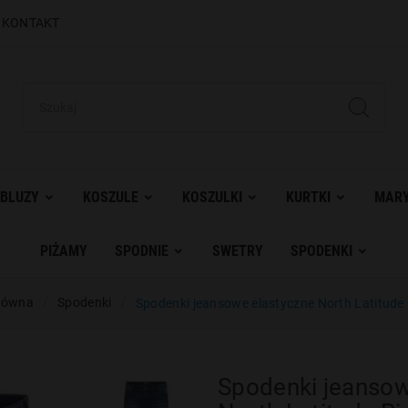
|
KONTAKT
BLUZY
KOSZULE
KOSZULKI
KURTKI
MARY
PIŻAMY
SPODNIE
SWETRY
SPODENKI
łówna
Spodenki
Spodenki jeansowe elastyczne North Latitude
Spodenki jeansow