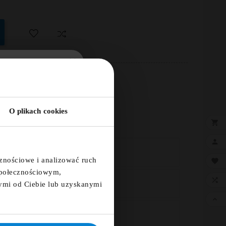
5% ZA
TER!
O plikach cookies
×

a i otrzymaj kod
a 5%

CZNE +48 507 150 633
cznościowe i analizować ruch

 społecznościowym,

ymi od Ciebie lub uzyskanymi

ię