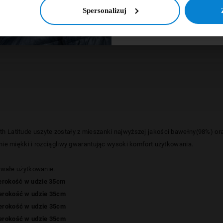
NIE, DZIĘ
Spersonalizuj
PŁATNOŚCI OBSŁUGUJ
th Latitude
uszyte zostały z mieszanki najwyższej jakości bawełny(98%) ora
nie miękki i rozciągliwy gwarantując wysoki komfort użytkowania.
trwałe użytkowanie.
erokość w udzie 35cm
zerokość w udzie 35cm
zerokość w udzie 35cm
zerokość w udzie 35cm