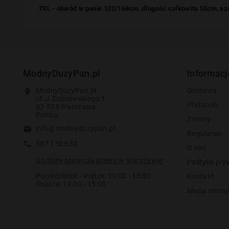
7XL - obwód w pasie 122/168cm, długość całkowita 55cm, s
ModnyDuzyPan.pl
Informacj
ModnyDuzyPan.pl
Dostawa
location_on
ul. J.Dąbrowskiego 1
Płatności
02-558 Warszawa
Polska
Zwroty
info@modnyduzypan.pl
email
Regulamin
507 150 633
call
O nas
Godziny otwarcia sklepu w Warszawie:
Polityka pry
Poniedziałek - Piątek: 11:00 - 18:00
Kontakt
Sobota: 11:00 - 15:00
Mapa stron