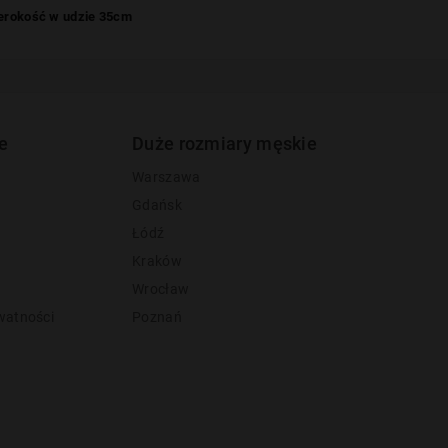
zerokość w udzie 35cm
e
Duże rozmiary męskie
Warszawa
Gdańsk
Łódź
Kraków
Wrocław
watności
Poznań
y