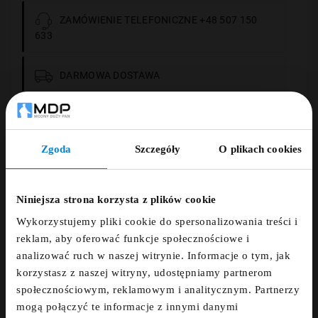
ZAMÓWIENIE TELEFONICZNE +48 507 150
633
DARMOWA DOSTAWA
14 DNI NA ZWROT
Zgoda
Szczegóły
O plikach cookies
PŁATNOŚCI OBSŁUGUJE PRZELEWY24.PL
ZNIŻKA 5% ZA
NEWSLETTER!
Niniejsza strona korzysta z plików cookie
Wykorzystujemy pliki cookie do spersonalizowania treści i
Zapisz się do newslettera i otrzymaj kod
reklam, aby oferować funkcje społecznościowe i
Opis
zniżkowy na 5%
analizować ruch w naszej witrynie. Informacje o tym, jak
korzystasz z naszej witryny, udostępniamy partnerom
fdfds
społecznościowym, reklamowym i analitycznym. Partnerzy
Szczegóły
mogą połączyć te informacje z innymi danymi