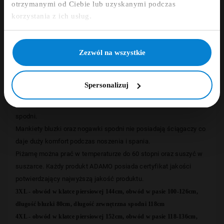
otrzymanymi od Ciebie lub uzyskanymi podczas
Zapisz się
korzystania z ich usług.
Opinie
NIE, DZIĘKUJĘ
Zezwól na wszystkie
Piżama renomowanego niemieckiego producenta odzieży
ADAMO została uszyta z najwyższej jakości bawełny 100%.
Bluzka piżamy posiada kołnierzyk oraz kieszonkę na piersi.
Spersonalizuj
Rozpinana jest za pomocą guzików. Spodnie posiadają tylną
kieszeń oraz pas na gumce gwarantujący dobre dopasowanie
spodni.
Mankiety bluzki oraz nogawki spodni nie posiadają ściągaczy co
daje duży komfort podczas noszenia i spania.
Piżamę można prać w temperaturze do 60 stopni oraz suszyć w
suszarce. Każdy produkt ADAMO posiada certyfikat jakości
potwierdzający najwyższą jakość produktu.
3XL - obwód w klatce piersiowej 144cm, obwód w pasie 100-126cm,
długość bluzki 80cm, długość
zewnętrzna
spodni 118cm
4XL -
obwód w klatce piersiowej 152cm, obwód w pasie 118-136cm,