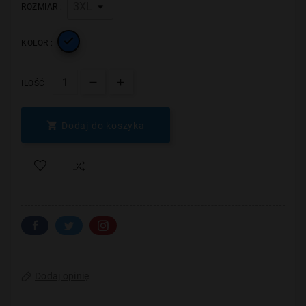
ROZMIAR :

KOLOR :
ILOŚĆ

Dodaj do koszyka
Dodaj opinię