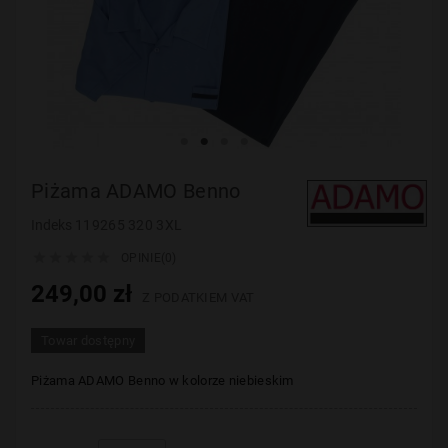
Piżama ADAMO Benno
Indeks
119265 320 3XL





OPINIE(0)
249,00 zł
Z PODATKIEM VAT
Towar dostępny
Piżama ADAMO Benno w kolorze niebieskim