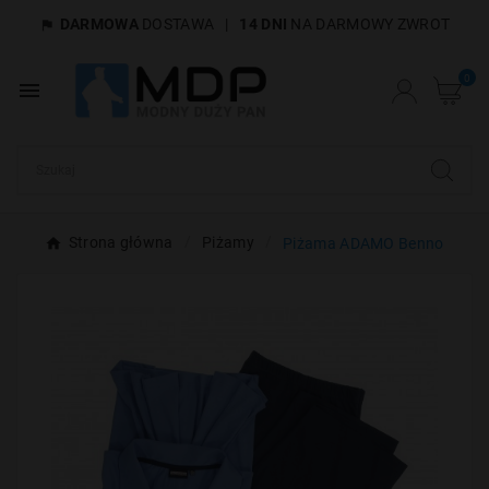
DARMOWA
DOSTAWA
|
14 DNI
NA DARMOWY ZWROT

×
Utwórz listę życzeń
0

Nazwa listy życzeń
Anuluj
Utwórz listę życzeń
Strona główna
Piżamy
Piżama ADAMO Benno