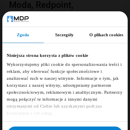
Moda, Redpoint,
Redgreen...

Opublikowano:
18.07.2025

1 min czytania
Zgoda
Szczegóły
O plikach cookies
ZNIŻKA 5% ZA
NEWSLETTER!
Niniejsza strona korzysta z plików cookie
Wykorzystujemy pliki cookie do spersonalizowania treści i
Zapisz się do newslettera i otrzymaj kod
reklam, aby oferować funkcje społecznościowe i
zniżkowy na 5%
analizować ruch w naszej witrynie. Informacje o tym, jak
korzystasz z naszej witryny, udostępniamy partnerom
fdfds
społecznościowym, reklamowym i analitycznym. Partnerzy
mogą połączyć te informacje z innymi danymi
otrzymanymi od Ciebie lub uzyskanymi podczas
Zapisz się
korzystania z ich usług.