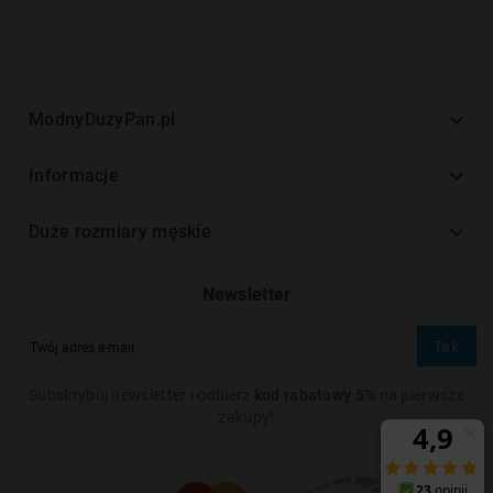

ModnyDuzyPan.pl

Informacje

Duże rozmiary męskie
Newsletter
Tak
Subskrybuj newsletter i odbierz
kod rabatowy 5%
na pierwsze
zakupy!