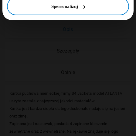
Spersonalizuj
Opis
Szczegóły
Opinie
Kurtka puchowa niemieckiej
firmy S4 Jackets model ATLANTA
uszyta została z najwyższej jakości materiałów.
Kurtka jest bardzo ciepła dlatego doskonale nadaje się na jesień
oraz zimę.
Zapinana jest na suwak, posiada 4 zapinane kieszenie
zewnętrzne oraz 2 wewnętrzne. Na rękawie znajduje się logo