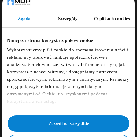
Zgoda
Szczegóły
O plikach cookies
Powiadom Mnie Kiedy Będzie Dostępny
ZNIŻKA 5% ZA
NEWSLETTER!
Niniejsza strona korzysta z plików cookie
Dodaj opinię
Wykorzystujemy pliki cookie do spersonalizowania treści i
Zapisz się do newslettera i otrzymaj kod
reklam, aby oferować funkcje społecznościowe i
zniżkowy na 5%
analizować ruch w naszej witrynie. Informacje o tym, jak
ZAMÓWIENIE TELEFONICZNE +48 507 150
korzystasz z naszej witryny, udostępniamy partnerom
fdfds
633
społecznościowym, reklamowym i analitycznym. Partnerzy
mogą połączyć te informacje z innymi danymi
DARMOWA DOSTAWA
otrzymanymi od Ciebie lub uzyskanymi podczas
Zapisz się
korzystania z ich usług.
14 DNI NA ZWROT
NIE, DZIĘKUJĘ
Zezwól na wszystkie
PŁATNOŚCI OBSŁUGUJE PRZELEWY24.PL