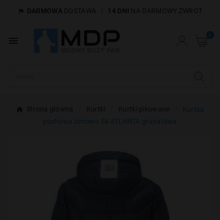
DARMOWA
DOSTAWA
|
14 DNI
NA DARMOWY ZWROT

×
Utwórz listę życzeń
0

Nazwa listy życzeń
Anuluj
Utwórz listę życzeń
Strona główna
Kurtki
Kurtki pikowane
Kurtka
puchowa zimowa S4 ATLANTA granatowa