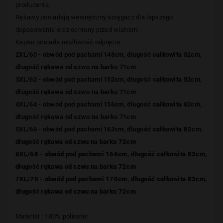
producenta.
Rękawy posiadają wewnętrzny ściągacz dla lepszego
dopasowania oraz ochrony przed wiatrem.
Kaptur posiada możliwość odpięcia.
2XL/60 - obwód pod pachami 148cm, długość
całkowita
82cm,
długość rękawa od szwu na barku 71cm
3XL/62 - obwód pod pachami 152cm, długość
całkowita
82cm,
długość rękawa od szwu na barku 71cm
4XL/64 - obwód pod pachami 156cm, długość
całkowita
82cm,
długość rękawa od szwu na barku 71cm
5XL/66 - obwód pod pachami 162cm, długość
całkowita 82
cm,
długość rękawa
od szwu na barku
72cm
6XL/68 - obwód pod pachami 166cm, długość
całkowita 83
cm,
długość rękawa
od szwu na barku
72cm
7XL/70 - obwód pod pachami 170cm, długość
całkowita 83
cm,
długość rękawa
od szwu na barku
72cm
Materiał : 100% poliester