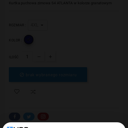
Kurtka puchowa zimowa S4 ATLANTA w kolorze granatowym
ROZMIAR :

KOLOR :
ILOŚĆ

brak wybranego rozmiaru