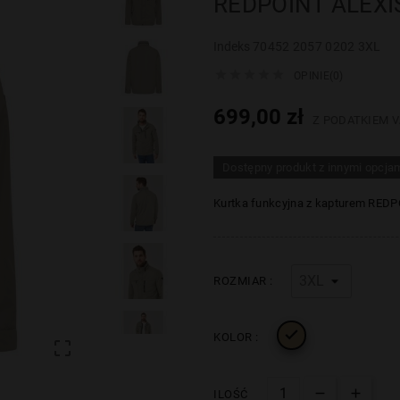
REDPOINT ALEXI
Indeks
70452 2057 0202 3XL





OPINIE(0)
699,00 zł
Z PODATKIEM V
Dostępny produkt z innymi opcja
Kurtka funkcyjna z kapturem RED
ROZMIAR :

KOLOR :

ILOŚĆ