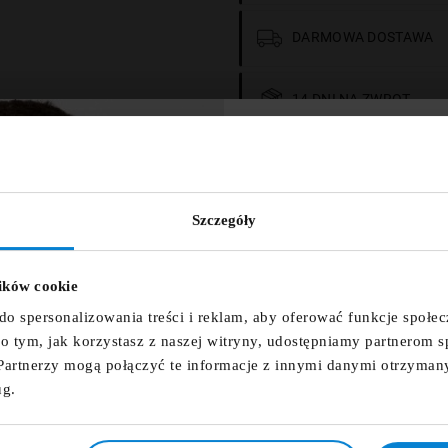
DARMOWA DOSTAWA
14 DNI NA ZWROT
ZNIŻKA 
PŁATNOŚCI OBSŁUGUJ
NEWSLET
Szczegóły
wórz listę życzeń
Zapisz się do newsletter
zniżkowy n
lików cookie
 listy życzeń
fdfds
do spersonalizowania treści i reklam, aby oferować funkcje społe
e o tym, jak korzystasz z naszej witryny, udostępniamy partnerom
Partnerzy mogą połączyć te informacje z innymi danymi otrzyman
Anuluj
Utwórz listę życzeń
a z najwyższej jakości materiałów w specjalnej technologii PRO-TEX.
ug.
Zapisz s
: