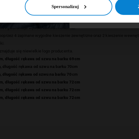
NIE, DZIĘ
Spersonalizuj
pozwala skórze oddychać co zapobiega poceniu się.
i i gwarantuje wysoki komfort noszenia.
poprzez 4 zapinane
wygodne k
ieszenie zewnętrzne oraz 2 kieszenie wewnęt
ki.
znajduje się niewielkie logo producenta.
m,
długość rękawa od szwu na barku 69cm
, długość rękawa od szwu na barku 70cm
m,
długość rękawa od szwu na barku 70
cm
m,
długość rękawa od szwu na barku 72cm
m,
długość rękawa od szwu na barku 72cm
m,
długość rękawa od szwu na barku 72cm