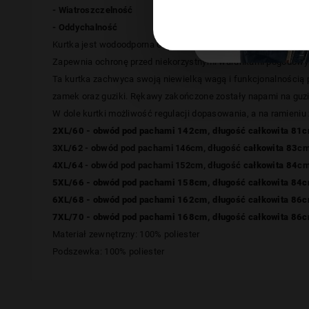
- Wiatroszczelność
- Oddychalność
Kurtka jest wodoodporna oraz wiatroszczelna i jednocześnie 
Z
apewnia ochronę przed niekorzystnymi warunkami pogodowym
Ta kurtka
zachwyca swoją niewielką wagą i funkcjonalnością 
zamek oraz guziki.
Rękawy zakończone zostały napami na guzi
W dole kurtki możliwość regulacji dopasowania, a na ramieniu 
2XL/60 - obwód pod pachami 142cm, długość
całkowita 81
c
3XL
/6
2 - obwód pod pachami 146cm, długość
całkowita 83
cm
4XL
/6
4 - obwód pod pachami 152cm, długość
całkowita 84
c
5XL
/6
6 - obwód pod pachami 158cm, długość
całkowita 84
c
6XL
/6
8 - obwód pod pachami 162cm, długość
całkowita 86
c
7XL
/70
- obwód pod pachami 168cm, długość
całkowita 86
c
Materiał zewnętrzny: 100% poliester
Podszewka: 100% poliester