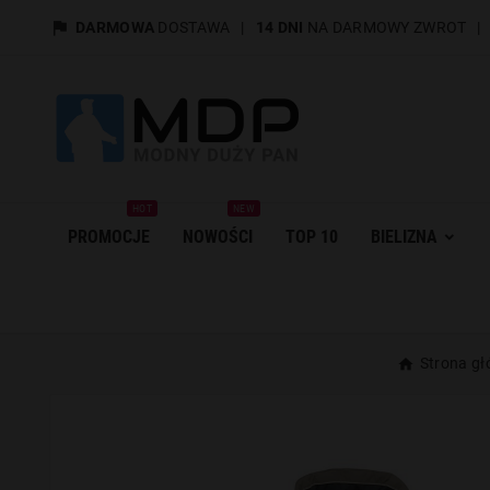

DARMOWA
DOSTAWA
|
14 DNI
NA DARMOWY ZWROT
HOT
NEW
PROMOCJE
NOWOŚCI
TOP 10
BIELIZNA
Strona g