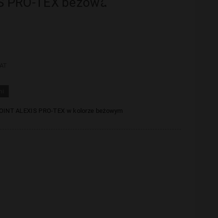
S PRO-TEX beżowa
AT
mi
POINT
ALEXIS
PRO-TEX w kolorze beżowym