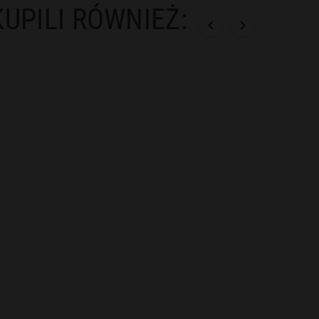
KUPILI RÓWNIEŻ:

