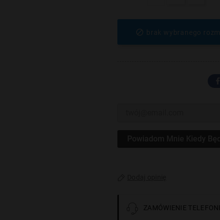

brak wybranego rozm
Powiadom Mnie Kiedy Będ
Dodaj opinię
ZAMÓWIENIE TELEFONI