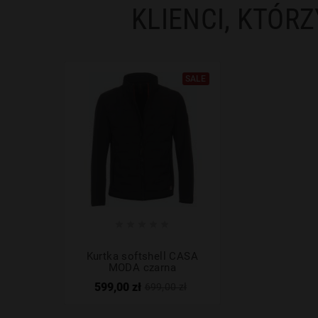
KLIENCI, KTÓRZ
SALE





Kurtka softshell CASA
MODA czarna
599,00 zł
699,00 zł