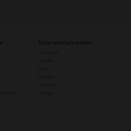
e
Duże rozmiary męskie
Warszawa
Gdańsk
Łódź
Kraków
Wrocław
watności
Poznań
y