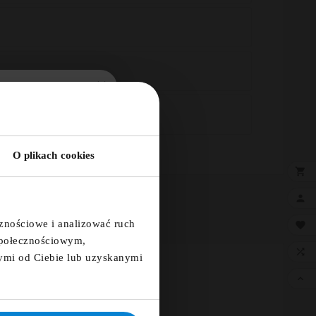
5% ZA
E PRZELEWY24.PL
TER!
O plikach cookies
×

a i otrzymaj kod
a 5%

cznościowe i analizować ruch

 społecznościowym,

ymi od Ciebie lub uzyskanymi

ię