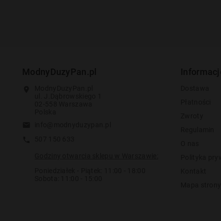
ModnyDuzyPan.pl
Informacj
ModnyDuzyPan.pl
Dostawa
location_on
ul. J.Dąbrowskiego 1
Płatności
02-558 Warszawa
Polska
Zwroty
info@modnyduzypan.pl
email
Regulamin
507 150 633
call
O nas
Godziny otwarcia sklepu w Warszawie:
Polityka pry
Poniedziałek - Piątek: 11:00 - 18:00
Kontakt
Sobota: 11:00 - 15:00
Mapa stron