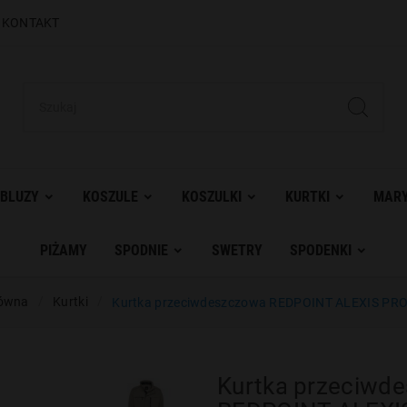
|
KONTAKT
BLUZY
KOSZULE
KOSZULKI
KURTKI
MARY
PIŻAMY
SPODNIE
SWETRY
SPODENKI
łówna
Kurtki
Kurtka przeciwdeszczowa REDPOINT ALEXIS PR
Kurtka przeciwd