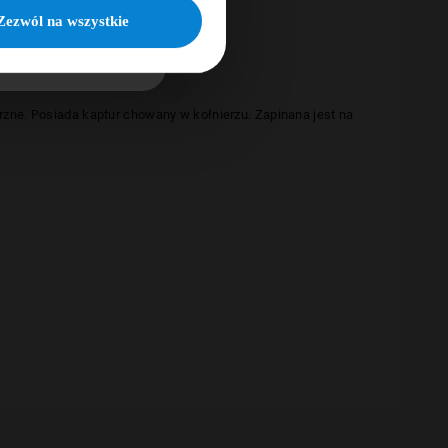
KUJĘ
Zezwól na wszystkie
rzne.
P
osiada kaptur chowany w kołnierzu.
Zapinana jest na