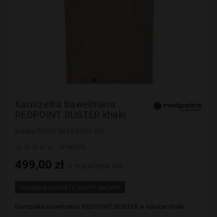
Kamizelka bawełniana
REDPOINT BUSTER khaki
Indeks
79026 2839 2901 3XL





OPINIE(0)
499,00 zł
Z PODATKIEM VAT
Dostępny produkt z innymi opcjami
Kamizelka bawełniana REDPOINT BUSTER w kolorze khaki