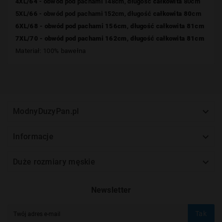
4XL
/64
- obwód pod pachami 148cm, długość
całkowita
80cm
5XL
/66
- obwód pod pachami 152cm, długość
całkowita 80
cm
6XL
/68
- obwód pod pachami 156cm, długość
całkowita 81
cm
7XL
/70
- obwód pod pachami 162cm, długość
całkowita 81
cm
Materiał: 100% bawełna

ModnyDuzyPan.pl

Informacje

Duże rozmiary męskie
Newsletter
Tak