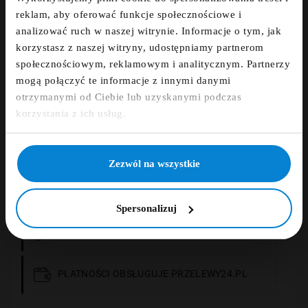
Zapisz się do newslettera i otrzymaj kod
reklam, aby oferować funkcje społecznościowe i
zniżkowy na 5%
Powiadom Mnie Kiedy Będzie Dostępny
analizować ruch w naszej witrynie. Informacje o tym, jak
korzystasz z naszej witryny, udostępniamy partnerom
fdfds
społecznościowym, reklamowym i analitycznym. Partnerzy
mogą połączyć te informacje z innymi danymi
Dodaj opinię
otrzymanymi od Ciebie lub uzyskanymi podczas
Zapisz się
korzystania z ich usług.
ZAMÓWIENIE TELEFONICZNE +48 507 150
633
NIE, DZIĘKUJĘ
Zezwól na wszystkie
DARMOWA DOSTAWA
Spersonalizuj
14 DNI NA ZWROT
PŁATNOŚCI OBSŁUGUJE PRZELEWY24.PL