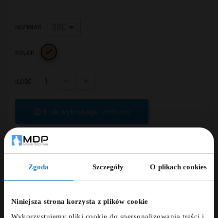
ROZMIAR :

KOLOR :
ILOŚĆ

brak wybranego rozmiaru
Zgoda
Szczegóły
O plikach cookies
ZNIŻKA 5% ZA
NEWSLETTER!
Niniejsza strona korzysta z plików cookie
Wykorzystujemy pliki cookie do spersonalizowania treści i