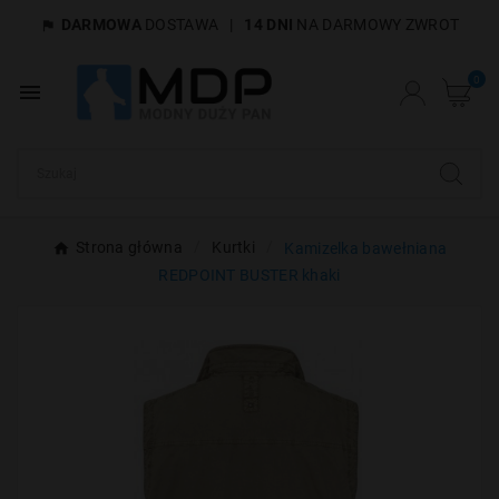
DARMOWA
DOSTAWA
|
14 DNI
NA DARMOWY ZWROT

×
Utwórz listę życzeń
0

Nazwa listy życzeń
Anuluj
Utwórz listę życzeń
Strona główna
Kurtki
Kamizelka bawełniana
REDPOINT BUSTER khaki