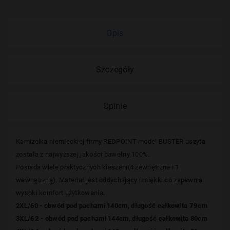
Opis
Szczegóły
Opinie
Kamizelka niemieckiej
firmy REDPOINT model BUSTER uszyta
została z najwyższej jakości bawełny 100%.
Posiada wiele praktycznych kieszeni(4 zewnętrzne i 1
wewnętrzną). Materiał jest oddychający i miękki co zapewnia
wysoki komfort użytkowania.
2XL/60 - obwód pod pachami 140cm, długość
całkowita 79
cm
3XL
/62
- obwód pod pachami 144cm, długość
całkowita
80cm