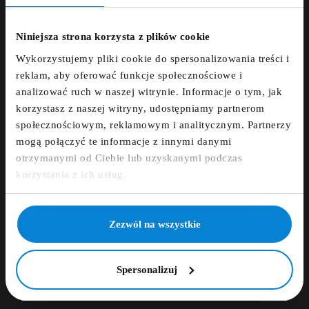
ZNIŻKA 5% ZA
Dodaj opinię
NEWSLETTER!
Niniejsza strona korzysta z plików cookie
Wykorzystujemy pliki cookie do spersonalizowania treści i
Zapisz się do newslettera i otrzymaj kod
ZAMÓWIENIE TELEFONICZNE +48 507 150
reklam, aby oferować funkcje społecznościowe i
zniżkowy na 5%
633
analizować ruch w naszej witrynie. Informacje o tym, jak
korzystasz z naszej witryny, udostępniamy partnerom
fdfds
DARMOWA DOSTAWA
społecznościowym, reklamowym i analitycznym. Partnerzy
mogą połączyć te informacje z innymi danymi
otrzymanymi od Ciebie lub uzyskanymi podczas
14 DNI NA ZWROT
Zapisz się
korzystania z ich usług.
PŁATNOŚCI OBSŁUGUJE PRZELEWY24.PL
NIE, DZIĘKUJĘ
Zezwól na wszystkie
Spersonalizuj
Opis