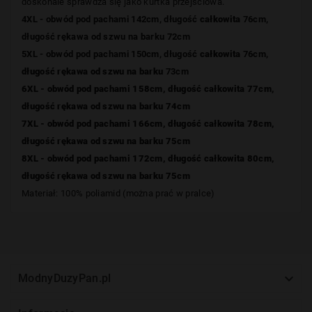
doskonale sprawdza się jako kurtka przejściowa.
4XL - obwód pod pachami 142cm, długość
całkowita
76cm,
długość rękawa od szwu na barku 72cm
5XL - obwód pod pachami 150cm, długość
całkowita
76cm,
długość rękawa od szwu na barku
73cm
6XL - obwód pod pachami 158cm, długość
całkowita 77
cm,
długość rękawa od szwu na barku 74cm
7XL - obwód pod pachami 166cm, długość
całkowita 78
cm,
długość rękawa od szwu na barku
75cm
8XL - obwód pod pachami 172cm, długość
całkowita 80
cm,
długość rękawa od szwu na barku
75cm
Materiał: 100% poliamid (można prać w pralce)

ModnyDuzyPan.pl