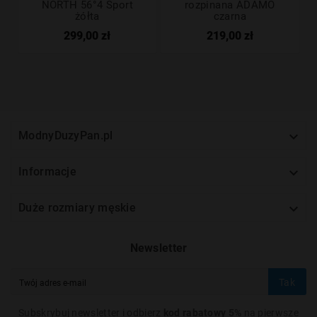
NORTH 56°4 Sport
rozpinana ADAMO
żółta
czarna
299,00 zł
219,00 zł

ModnyDuzyPan.pl

Informacje

Duże rozmiary męskie
Newsletter
Tak
Subskrybuj newsletter i odbierz
kod rabatowy 5%
na pierwsze