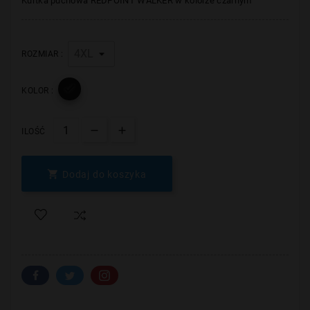
Kurtka puchowa REDPOINT
WALKER
w kolorze czarnym
ROZMIAR :

KOLOR :
ILOŚĆ

Dodaj do koszyka