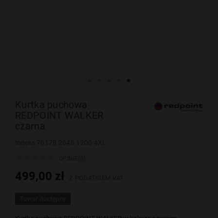
Kurtka puchowa
REDPOINT WALKER
czarna
Indeks
70178 2648 1200 4XL





OPINIE(0)
499,00 zł
Z PODATKIEM VAT
Towar dostępny