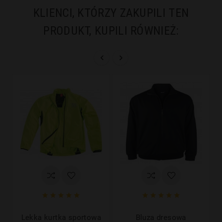
KLIENCI, KTÓRZY ZAKUPILI TEN
PRODUKT, KUPILI RÓWNIEŻ:












Lekka kurtka sportowa
Bluza dresowa