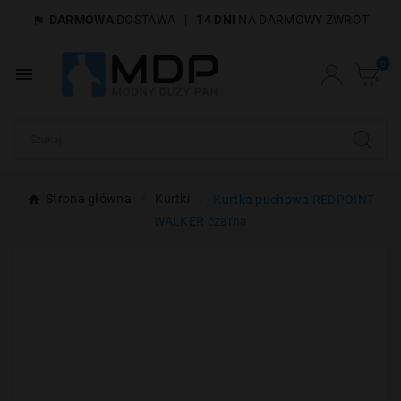
DARMOWA
DOSTAWA
|
14 DNI
NA DARMOWY ZWROT

×
Utwórz listę życzeń
0

Nazwa listy życzeń
Anuluj
Utwórz listę życzeń
Strona główna
Kurtki
Kurtka puchowa REDPOINT
WALKER czarna