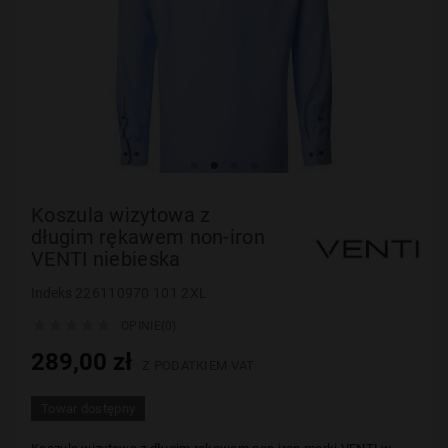
Koszula wizytowa z
długim rękawem non-iron
VENTI niebieska
Indeks
226110970 101 2XL





OPINIE(0)
289,00 zł
Z PODATKIEM VAT
Towar dostępny