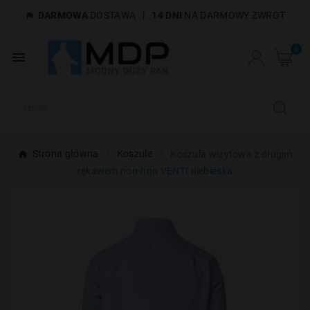
DARMOWA
DOSTAWA
|
14 DNI
NA DARMOWY ZWROT

×
Utwórz listę życzeń
0

Nazwa listy życzeń
Anuluj
Utwórz listę życzeń
Strona główna
Koszule
Koszula wizytowa z długim
rękawem non-iron VENTI niebieska