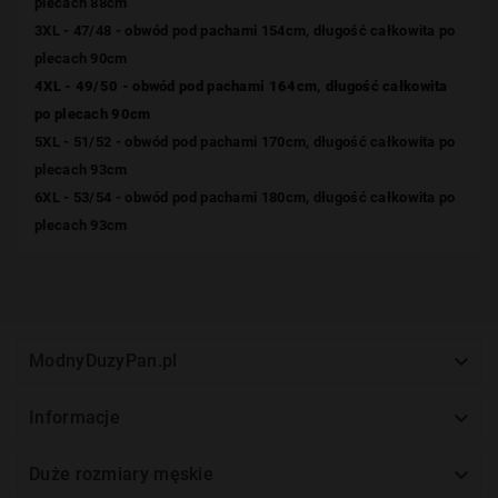
plecach 88cm
3XL - 47/48 - obwód pod pachami 154cm, długość całkowita po
plecach 90cm
4XL - 49/50 - obwód pod pachami 164cm, długość całkowita
po plecach 90cm
5XL - 51/52 - obwód pod pachami 170cm, długość całkowita po
plecach 93cm
6XL - 53/54 - obwód pod pachami 180cm, długość całkowita po
plecach 93cm

ModnyDuzyPan.pl

Informacje

Duże rozmiary męskie