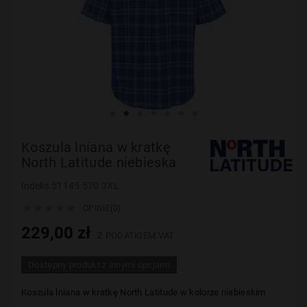
Koszula lniana w kratkę
North Latitude niebieska
Indeks
51145 570 3XL





OPINIE(0)
229,00 zł
Z PODATKIEM VAT
Dostępny produkt z innymi opcjami
Koszula lniana w kratkę North Latitude w
kolorze niebieskim