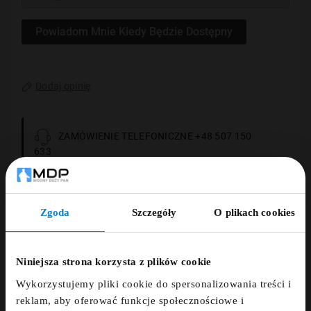
Powiadom Mnie Kiedy Będzie Dostępny
Dodaj opinię
ZAMÓWIENIE TELEFONICZNE +48 507 150
633
DARMOWA DOSTAWA
Zgoda
Szczegóły
O plikach cookies
ZNIŻKA 5% ZA
14 DNI NA ZWROT
NEWSLETTER!
Niniejsza strona korzysta z plików cookie
PŁATNOŚCI OBSŁUGUJE PRZELEWY24.PL
Wykorzystujemy pliki cookie do spersonalizowania treści i
Zapisz się do newslettera i otrzymaj kod
reklam, aby oferować funkcje społecznościowe i
zniżkowy na 5%