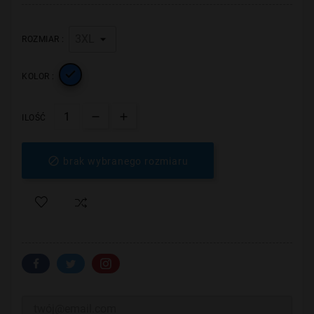
ROZMIAR :

KOLOR :
ILOŚĆ

brak wybranego rozmiaru