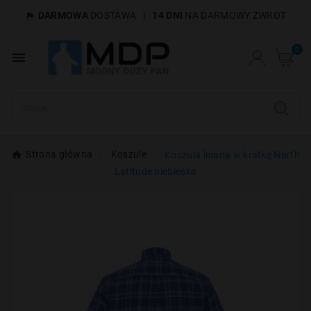
DARMOWA
DOSTAWA
|
14 DNI
NA DARMOWY ZWROT

×
Utwórz listę życzeń
0

Nazwa listy życzeń
Anuluj
Utwórz listę życzeń
Strona główna
Koszule
Koszula lniana w kratkę North
Latitude niebieska