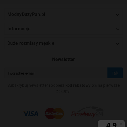

ModnyDuzyPan.pl

Informacje

Duże rozmiary męskie
Newsletter
Tak
Subskrybuj newsletter i odbierz
kod rabatowy 5%
na pierwsze
zakupy!