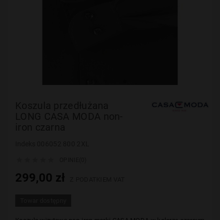
Koszula przedłużana
LONG CASA MODA non-
iron czarna
Indeks
006052 800 2XL





OPINIE(0)
299,00 zł
Z PODATKIEM VAT
Towar dostępny