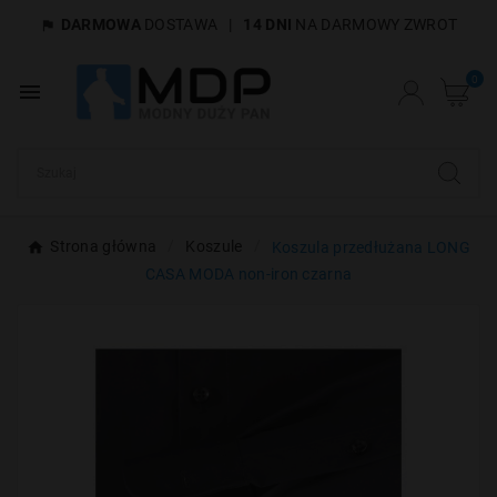
DARMOWA
DOSTAWA
|
14 DNI
NA DARMOWY ZWROT

×
Utwórz listę życzeń
0

Nazwa listy życzeń
Anuluj
Utwórz listę życzeń
Strona główna
Koszule
Koszula przedłużana LONG
CASA MODA non-iron czarna