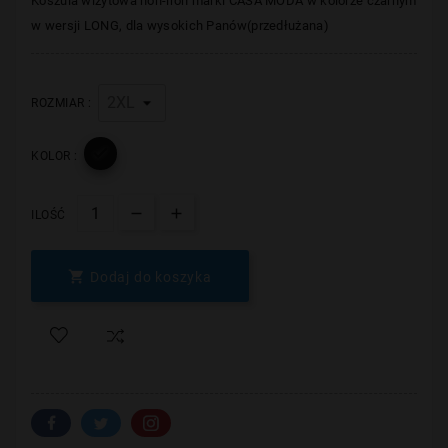
Koszula wizytowa non-iron marki CASA MODA w kolorze czarnym
w wersji LONG, dla wysokich Panów(przedłużana)
ROZMIAR :

KOLOR :
ILOŚĆ

Dodaj do koszyka