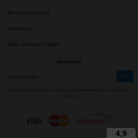

ModnyDuzyPan.pl

Informacje

Duże rozmiary męskie
Newsletter
Tak
Subskrybuj newsletter i odbierz
kod rabatowy 5%
na pierwsze
zakupy!