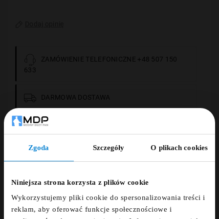
Dodaj opinię
ZAMÓWIENIE TELEFONICZNE +48 507 150
633
DARMOWA DOSTAWA
14 DNI NA ZWROT
Zgoda
Szczegóły
O plikach cookies
PŁATNOŚCI OBSŁUGUJE PRZELEWY24.PL
ZNIŻKA 5% ZA
NEWSLETTER!
Niniejsza strona korzysta z plików cookie
Wykorzystujemy pliki cookie do spersonalizowania treści i
Zapisz się do newslettera i otrzymaj kod
reklam, aby oferować funkcje społecznościowe i
Opis
zniżkowy na 5%