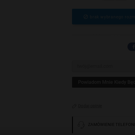

brak wybranego rozm
Powiadom Mnie Kiedy Będ
Dodaj opinię
ZAMÓWIENIE TELEFONI