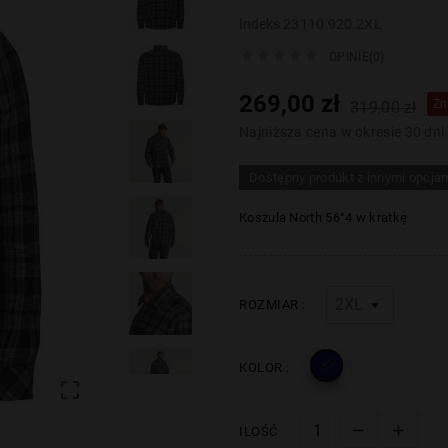
Indeks
23110 920 2XL





OPINIE(0)
269,00 zł
Zn
319,00 zł
Najniższa cena w okresie 30 dni
Dostępny produkt z innymi opcja
Koszula
North 56
°4
w kratkę
ROZMIAR :

KOLOR :

ILOŚĆ