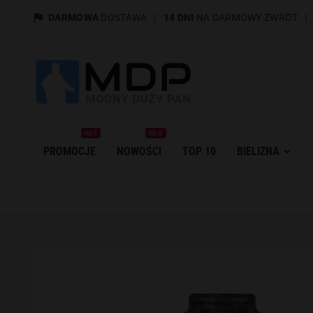

DARMOWA
DOSTAWA
|
14 DNI
NA DARMOWY ZWROT
HOT
NEW
PROMOCJE
NOWOŚCI
TOP 10
BIELIZNA