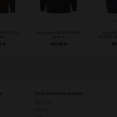








NORTH 56°4
Bluza polo NORTH 56°4
Kamizel
owa
czarna
NORTH 56
 zł
249,00 zł
52
e
Duże rozmiary męskie
Warszawa
Gdańsk
Łódź