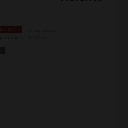
iżka 50,00 zł
Z PODATKIEM VAT
 przed obniżką:
319,00 zł
mi