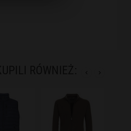
KUPILI RÓWNIEŻ:

