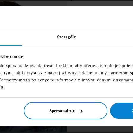
DARMOWA DOSTAWA
ZNIŻKA 
14 DNI NA ZWROT
NEWSLET
Szczegóły
wórz listę życzeń
Zapisz się do newsletter
PŁATNOŚCI OBSŁUGUJ
zniżkowy n
lików cookie
 listy życzeń
fdfds
do spersonalizowania treści i reklam, aby oferować funkcje społe
e o tym, jak korzystasz z naszej witryny, udostępniamy partnerom
Partnerzy mogą połączyć te informacje z innymi danymi otrzyman
Anuluj
Utwórz listę życzeń
ug.
Zapisz s
NIE, DZIĘ
Spersonalizuj
L dla Panów ALLSIZE uszyta została z najwyższej jakości bawełny 100%. Mat