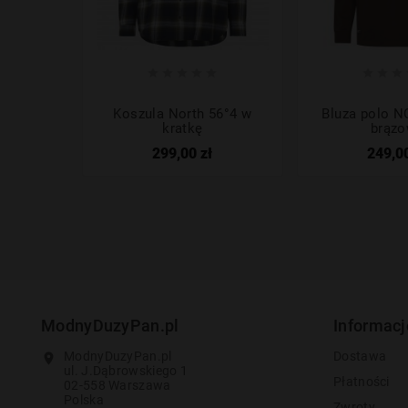








Koszula North 56°4 w
Bluza polo 
kratkę
brąz
299,00 zł
249,00
ModnyDuzyPan.pl
Informacj
ModnyDuzyPan.pl
Dostawa
location_on
ul. J.Dąbrowskiego 1
Płatności
02-558 Warszawa
Polska
Zwroty