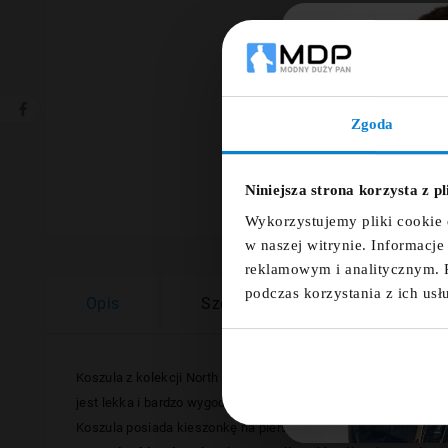
Zgoda
Ut
Niniejsza strona korzysta z p
Nazwa
Wykorzystujemy pliki cookie 
w naszej witrynie. Informacj
reklamowym i analitycznym. 
podczas korzystania z ich usł
Opis
Szczegóły
Opinie
Koszula z kolekcji
North 56
°4
duńskiego producenta odzieży XX
jest lekka i bardzo wygodna w noszeniu.
Koszula posiada kieszonkę na piersi.