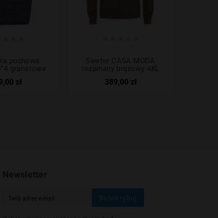









ka puchowa
Sweter CASA MODA
Swet
°4 granatowa
rozpinany brązowy 4XL
rozp
9,00 zł
389,00 zł
Newsletter
Subskrybuj