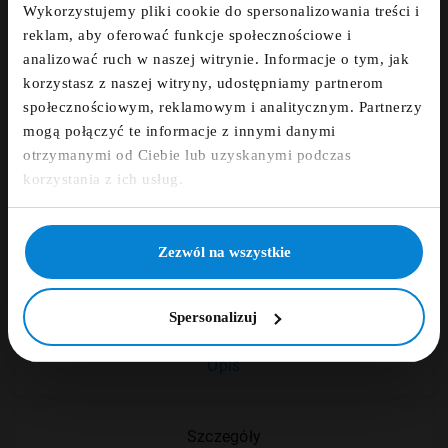
Wykorzystujemy pliki cookie do spersonalizowania treści i
Zapisz się do newslettera i otrzymaj kod
reklam, aby oferować funkcje społecznościowe i
zniżkowy na 5%
ZAMÓWIENIE TELEFONICZNE +48 507 150
analizować ruch w naszej witrynie. Informacje o tym, jak
633
korzystasz z naszej witryny, udostępniamy partnerom
fdfds
społecznościowym, reklamowym i analitycznym. Partnerzy
DARMOWA DOSTAWA
mogą połączyć te informacje z innymi danymi
otrzymanymi od Ciebie lub uzyskanymi podczas
Zapisz się
korzystania z ich usług.
14 DNI NA ZWROT
NIE, DZIĘKUJĘ
PŁATNOŚCI OBSŁUGUJE PRZELEWY24.PL
Zezwól na wszystkie
Spersonalizuj
Opis
Szczegóły