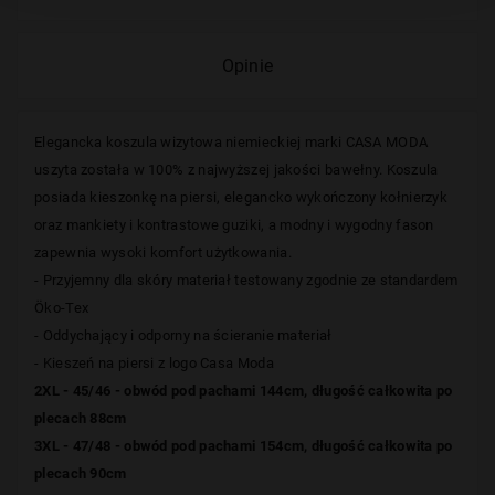
Opinie
Elegancka koszula wizytowa niemieckiej marki CASA MODA
uszyta została w 100% z najwyższej jakości bawełny. Koszula
posiada kieszonkę na piersi,
elegancko wykończony kołnierzyk
oraz mankiety i kontrastowe guziki,
a modny i wygodny fason
zapewnia
wysoki komfort użytkowania.
- Przyjemny dla skóry materiał testowany zgodnie ze standardem
Öko-Tex
- Oddychający i odporny na ścieranie materiał
- Kieszeń na piersi z logo Casa Moda
2XL - 45/46 - obwód pod pachami 144cm, długość całkowita po
plecach 88cm
3XL - 47/48 - obwód pod pachami 154cm, długość całkowita po
plecach 90cm