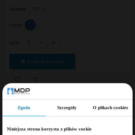
ROZMIAR :

KOLOR :
ILOŚĆ

Dodaj do koszyka
Zgoda
Szczegóły
O plikach cookies
ZNIŻKA 5% ZA
NEWSLETTER!
Dodaj opinię
Niniejsza strona korzysta z plików cookie