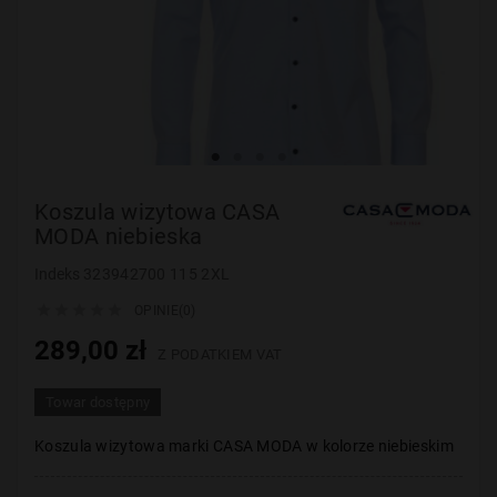
Koszula wizytowa CASA
MODA niebieska
Indeks
323942700 115 2XL





OPINIE(0)
289,00 zł
Z PODATKIEM VAT
Towar dostępny
Koszula wizytowa marki CASA MODA w kolorze niebieskim