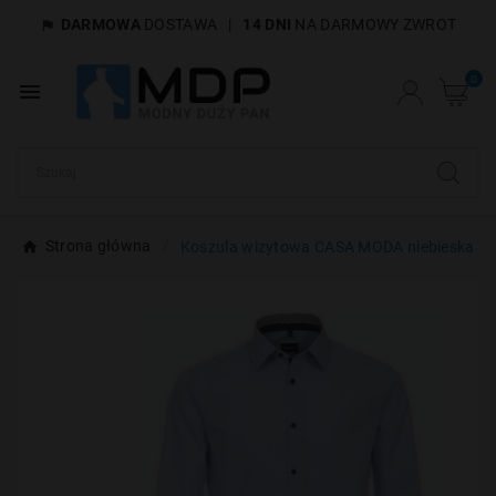
DARMOWA
DOSTAWA
|
14 DNI
NA DARMOWY ZWROT

×
Utwórz listę życzeń
0

Nazwa listy życzeń
Anuluj
Utwórz listę życzeń
Strona główna
Koszula wizytowa CASA MODA niebieska