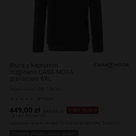
Bluza z kapturem
rozpinana CASA MODA
granatowa 6XL
Indeks
444301200 108 3XL





OPINIE(0)
449,00 zł
Zniżka 100,00 zł
549,00 zł
Z PODATKIEM VAT
Najniższa cena w okresie 30 dni przed obniżką:
549,00 zł
Dostępny produkt z innymi opcjami