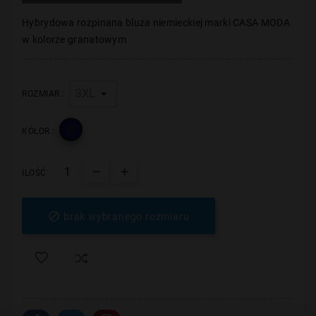
Hybrydowa rozpinana bluza niemieckiej marki CASA MODA
w kolorze granatowym
ROZMIAR :

KOLOR :
ILOŚĆ

brak wybranego rozmiaru