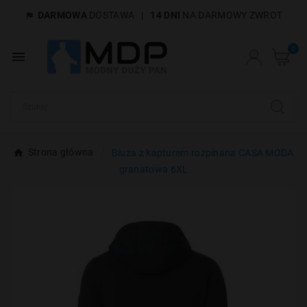
DARMOWA
DOSTAWA
|
14 DNI
NA DARMOWY ZWROT

×
Utwórz listę życzeń
0

Nazwa listy życzeń
Anuluj
Utwórz listę życzeń
Strona główna
Bluza z kapturem rozpinana CASA MODA
granatowa 6XL