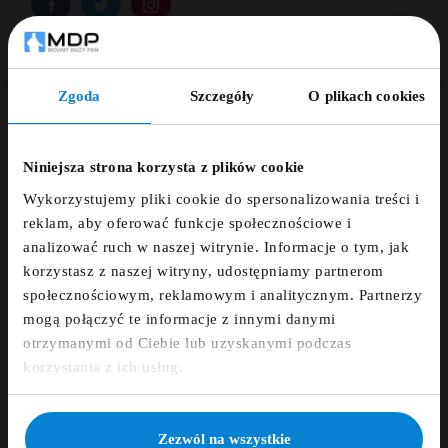
Zgoda
Szczegóły
O plikach cookies
Powiadom Mnie Kiedy Będzie Dostępny
ZNIŻKA 5% ZA
NEWSLETTER!
Niniejsza strona korzysta z plików cookie
Wykorzystujemy pliki cookie do spersonalizowania treści i
Dodaj opinię
Zapisz się do newslettera i otrzymaj kod
reklam, aby oferować funkcje społecznościowe i
zniżkowy na 5%
analizować ruch w naszej witrynie. Informacje o tym, jak
korzystasz z naszej witryny, udostępniamy partnerom
fdfds
ZAMÓWIENIE TELEFONICZNE +48 507 150
społecznościowym, reklamowym i analitycznym. Partnerzy
633
mogą połączyć te informacje z innymi danymi
otrzymanymi od Ciebie lub uzyskanymi podczas
DARMOWA DOSTAWA
Zapisz się
korzystania z ich usług.
14 DNI NA ZWROT
NIE, DZIĘKUJĘ
Zezwól na wszystkie