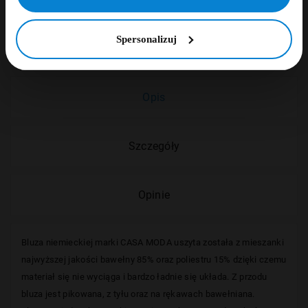
PŁATNOŚCI OBSŁUGUJE PRZELEWY24.PL
Spersonalizuj
Opis
Szczegóły
Opinie
Bluza niemieckiej marki CASA MODA uszyta została z mieszanki
najwyższej jakości bawełny 85% oraz poliestru 15% dzięki czemu
materiał się nie wyciąga i bardzo ładnie się układa. Z przodu
bluza jest pikowana, z tyłu oraz na rękawach bawełniana.