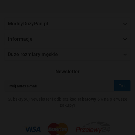

ModnyDuzyPan.pl

Informacje

Duże rozmiary męskie
Newsletter
Tak
Subskrybuj newsletter i odbierz
kod rabatowy 5%
na pierwsze
zakupy!