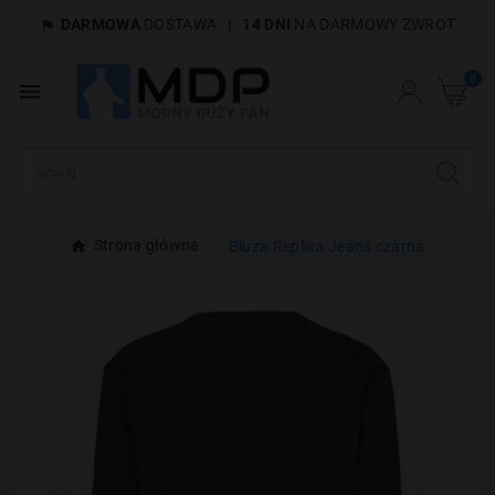
DARMOWA
DOSTAWA
|
14 DNI
NA DARMOWY ZWROT

×
Utwórz listę życzeń
0

Nazwa listy życzeń
Anuluj
Utwórz listę życzeń
Strona główna
Bluza Replika Jeans czarna