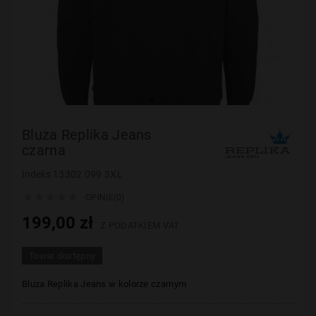
Bluza Replika Jeans
czarna
Indeks
13302 099 3XL





OPINIE(0)
199,00 zł
Z PODATKIEM VAT
Towar dostępny
Bluza Replika Jeans w kolorze czarnym