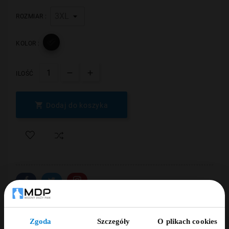
ROZMIAR :

KOLOR :
ILOŚĆ

Dodaj do koszyka
Dodaj opinię
Zgoda
Szczegóły
O plikach cookies