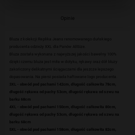
Opinie
Bluza z kolekcji Replika Jeans
renomowanego duńskiego
producenta
odzieży XXL dla Panów AllSize.
Bluza została wykonana z najwyższej jakości bawełny 100%
dzięki czemu bluza
jest miła w dotyku, rękawy oraz dół bluzy
zakończony delikatnymi ściągaczami dla jeszcze lepszego
dopasowania. Na piersi posiada haftowane logo producenta.
3XL - obwód pod pachami 142cm, długość całkowita 78cm,
długość rękawa od pachy 53cm, długość rękawa od szwu na
barku 68cm
4XL - obwód pod pachami 150cm, długość całkowita 80cm,
długość rękawa od pachy 53cm, długość rękawa od szwu na
barku 68cm
5XL - obwód pod pachami 158cm, długość całkowita 82cm,