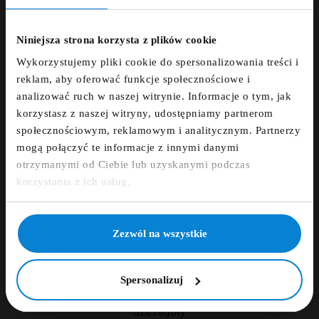
ZNIŻKA 5% ZA
NEWSLETTER!
ZAMÓWIENIE TELEFONICZNE +48 507 150
Niniejsza strona korzysta z plików cookie
633
Wykorzystujemy pliki cookie do spersonalizowania treści i
Zapisz się do newslettera i otrzymaj kod
reklam, aby oferować funkcje społecznościowe i
zniżkowy na 5%
DARMOWA DOSTAWA
analizować ruch w naszej witrynie. Informacje o tym, jak
korzystasz z naszej witryny, udostępniamy partnerom
fdfds
społecznościowym, reklamowym i analitycznym. Partnerzy
14 DNI NA ZWROT
mogą połączyć te informacje z innymi danymi
otrzymanymi od Ciebie lub uzyskanymi podczas
PŁATNOŚCI OBSŁUGUJE PRZELEWY24.PL
Zapisz się
korzystania z ich usług.
NIE, DZIĘKUJĘ
Zezwól na wszystkie
Opis
Spersonalizuj
Szczegóły