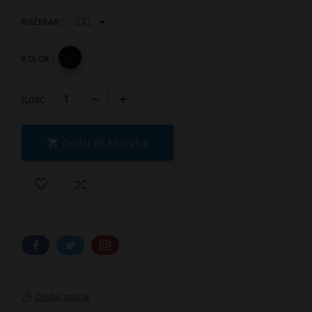
ROZMIAR :

KOLOR :
ILOŚĆ

Dodaj do koszyka
Dodaj opinię