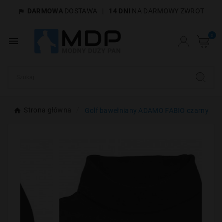
DARMOWA
DOSTAWA
|
14 DNI
NA DARMOWY ZWROT

×
Utwórz listę życzeń
0

Nazwa listy życzeń
Anuluj
Utwórz listę życzeń
Strona główna
Golf bawełniany ADAMO FABIO czarny