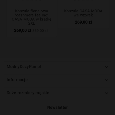
Koszula flanelowa
Koszula CASA MODA
"cashmere feeling"
we wzorek
CASA MODA w kratkę
269,00 zł
2XL
269,00 zł
339,00 zł

ModnyDuzyPan.pl

Informacje

Duże rozmiary męskie
Newsletter