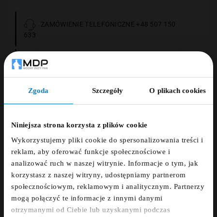
ZAMÓWIENIE TELEFONICZNE +48 507 150
633
DARMOWA DOSTAWA
Zgoda
Szczegóły
O plikach cookies
14 DNI NA ZWROT
ZNIŻKA 5% ZA
NEWSLETTER!
PŁATNOŚCI OBSŁUGUJE PRZELEWY24.PL
Niniejsza strona korzysta z plików cookie
Wykorzystujemy pliki cookie do spersonalizowania treści i
Zapisz się do newslettera i otrzymaj kod
reklam, aby oferować funkcje społecznościowe i
zniżkowy na 5%
analizować ruch w naszej witrynie. Informacje o tym, jak
korzystasz z naszej witryny, udostępniamy partnerom
fdfds
Opis
społecznościowym, reklamowym i analitycznym. Partnerzy
mogą połączyć te informacje z innymi danymi
otrzymanymi od Ciebie lub uzyskanymi podczas
Szczegóły