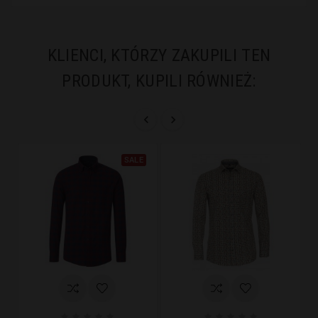
KLIENCI, KTÓRZY ZAKUPILI TEN
PRODUKT, KUPILI RÓWNIEŻ:


SALE









