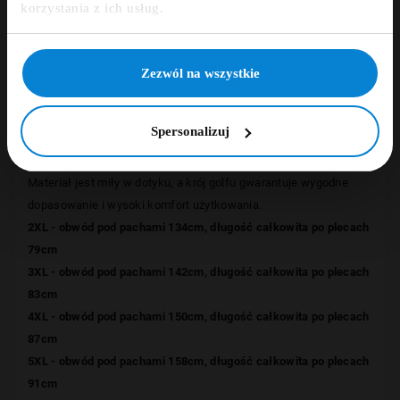
Zapisz się
korzystania z ich usług.
Opinie
NIE, DZIĘKUJĘ
Zezwól na wszystkie
Golf bawełniany
renomowanego niemieckiego producenta
Spersonalizuj
odzieży ADAMO został wykonany z najwyższej jakości miękkiej
bawełny(100%) typu single jersey(160g/m²).
Materiał jest miły w dotyku, a krój golfu
gwarantuje wygodne
dopasowanie i
wysoki komfort użytkowania.
2XL - obwód pod pachami 134cm, długość całkowita po plecach
79cm
3XL - obwód pod pachami 142cm, długość całkowita po plecach
83cm
4XL - obwód pod pachami 150cm, długość całkowita po plecach
87cm
5XL - obwód pod pachami 158cm, długość całkowita po plecach
91cm