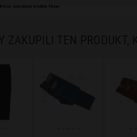
84cm, szerokość w udzie 44cm
Y ZAKUPILI TEN PRODUKT, 







