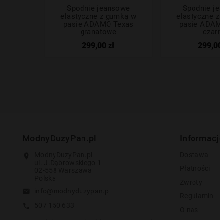
Spodnie jeansowe
Spodnie j
elastyczne z gumką w
elastyczne 
pasie ADAMO Texas
pasie ADA
granatowe
czar
299,00 zł
299,00
ModnyDuzyPan.pl
Informacj
ModnyDuzyPan.pl
Dostawa
location_on
ul. J.Dąbrowskiego 1
Płatności
02-558 Warszawa
Polska
Zwroty
info@modnyduzypan.pl
email
Regulamin
507 150 633
call
O nas