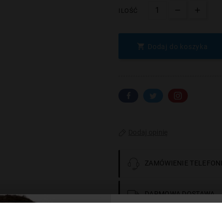
ILOŚĆ

Dodaj do koszyka
Dodaj opinię
ZAMÓWIENIE TELEFONI
DARMOWA DOSTAWA