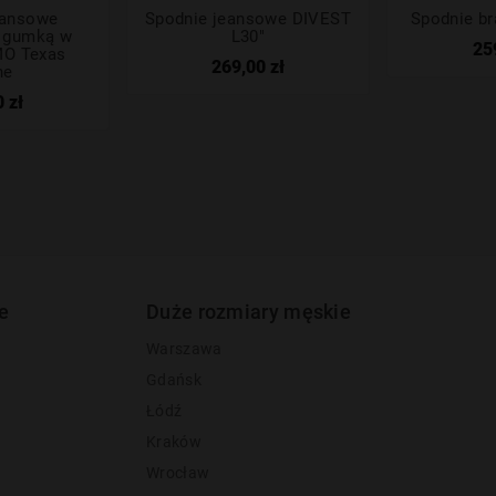
eansowe
Spodnie jeansowe DIVEST
Spodnie b
z gumką w
L30"
25
MO Texas
269,00 zł
ne
 zł
e
Duże rozmiary męskie
Warszawa
Gdańsk
Łódź
Kraków
Wrocław