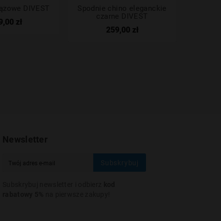
rązowe DIVEST
Spodnie chino eleganckie
Spod
czarne DIVEST
strecze
9,00 zł
259,00 zł
Newsletter
Subskrybuj
Subskrybuj newsletter i odbierz
kod
rabatowy 5%
na pierwsze zakupy!