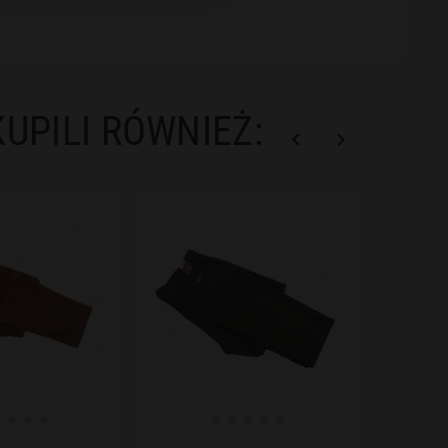
KUPILI RÓWNIEŻ:










