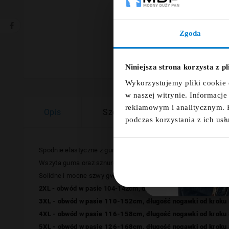
Zgoda
Ut
Niniejsza strona korzysta z p
Nazwa
Wykorzystujemy pliki cookie 
w naszej witrynie. Informacj
reklamowym i analitycznym. 
Opis
Szczegóły
Opinie
podczas korzystania z ich usł
Spodnie elastyczne z gumką w pasie z kolekcji niemieckiego 
Wszyta guma oraz sznurek w pasie gwarantują
bardzo wysoki 
Solidne i mocne szwy gwarantują nieścieralność i wytrzymałoś
2XL - obwód w pasie 104-142cm, długość nogawki od kroku 
3XL - obwód w pasie 110-152cm, długość
nogawki od kroku
4XL - obwód w pasie 116-158cm, długość
nogawki od kroku
5XL - obwód w pasie 126-168cm, długość
nogawki od kroku