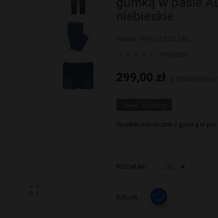
gumką w pasie 
niebieskie
Indeks
199112 335 2XL





OPINIE(0)
299,00 zł
Z PODATKIEM V
Towar dostępny
Spodnie elastyczne z gumką w pas
ROZMIAR :


KOLOR :